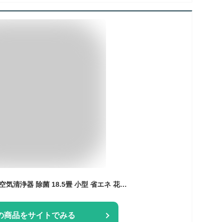
空気清浄機 空気清浄 空気清浄器 除菌 18.5畳 小型 省エネ 花粉対策 暑さ梅雨対策 節電 卓上空気清浄機 ハウスダスト ペットの毛 ペット臭い PM2.5 脱臭 光触媒 ペット ダニ対策 コンパクト ウイルス対策 家庭用 静音 異臭 キャスター付き UVライト
の商品をサイトでみる