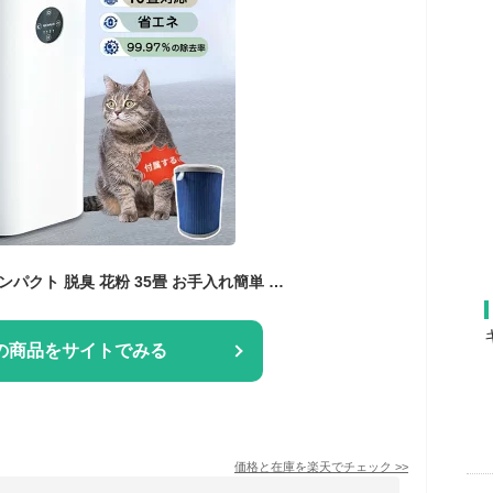
空気清浄機 ペット コンパクト 脱臭 花粉 35畳 お手入れ簡単 9重空気清浄 ペット ダニ対策 360°空気循環 hepaフィルター 省エネ 節電 PM2.5 卓上空気清浄機 花粉対策 タバコ ペットの毛 ニオイ ウイルス 軽量 ウイルス除去 子供部屋 PSE認証
の商品をサイトでみる
価格と在庫を
楽天
でチェック
>>