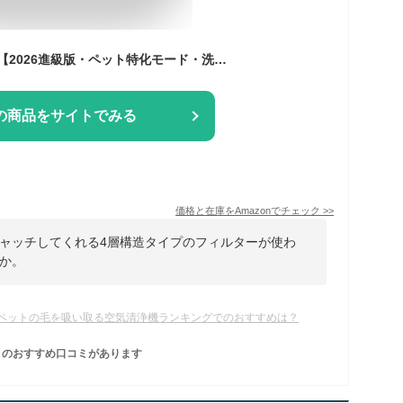
LUNINO 空気清浄機 【2026進級版・ペット特化モード・洗えるフィルター・75畳対応】4層ろ過 脱臭強化 PM2.5自動検知 消臭 除菌 花粉 黄砂 ほこり カビ 集じん ペット臭 排気ガス ウイルス/アレルギー対策 強力浄化 4段風量 タイマー機能 チャイルドロック 1台多役 HEPAフィルター 省エネ 静音 軽量 コンパクト 操作簡単 ギフト 日本語説明書 2年保証
の商品をサイトでみる
価格と在庫を
Amazon
でチェック
>>
ャッチしてくれる4層構造タイプのフィルターが使わ
か。
ペットの毛を吸い取る空気清浄機ランキングでのおすすめは？
のおすすめ口コミがあります