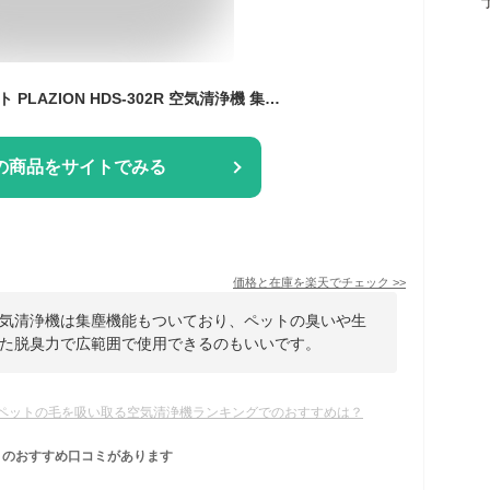
脱臭機 ゼネラル ペット PLAZION HDS-302R 空気清浄機 集じん機能付脱臭機 ホワイト 20畳 トイレ ペット臭 生活臭 タバコ臭 花粉対策 犬 猫 プラズィオン フィルター交換不要 GENERAL
の商品をサイトでみる
価格と在庫を
楽天
でチェック
>>
気清浄機は集塵機能もついており、ペットの臭いや生
た脱臭力で広範囲で使用できるのもいいです。
ペットの毛を吸い取る空気清浄機ランキングでのおすすめは？
のおすすめ口コミがあります