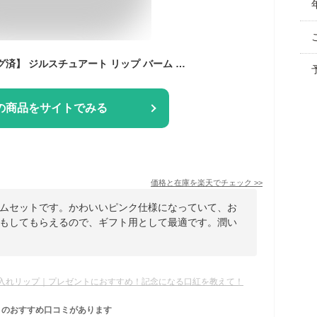
【名入れ可/ラッピング済】 ジルスチュアート リップ バーム セット キット リップクリーム JILLSTUART 鏡 ミラー ケア ギフト リップグロウ リップスティック リップバーム 成人祝い プレゼント 女性 2025 ブランド ギフトセット 化粧品 コスメ 美容 新品
の商品をサイトでみる
価格と在庫を
楽天
でチェック
>>
ムセットです。かわいいピンク仕様になっていて、お
もしてもらえるので、ギフト用として最適です。潤い
入れリップ｜プレゼントにおすすめ！記念になる口紅を教えて！
のおすすめ口コミがあります