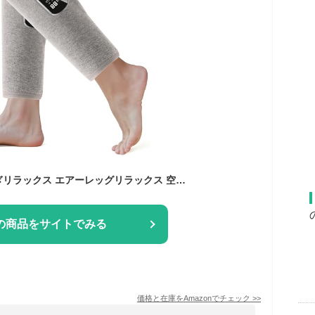
【母の日】ふくらはぎリラックス エアーレッグリラックス 空気圧 温熱 Liaolee ふくらはぎケア コードレスUSB充電式 3モード 3段階強度 3段階温度 操作簡単 サイズ幅調整可 家庭用 男女兼用 誕生日 クリスマス プレゼント 敬老日 ギフト 母の日 父の日 日本語取扱説明書 持ち運び便利 (2個)
の商品をサイトでみる
価格と在庫を
Amazon
でチェック
>>