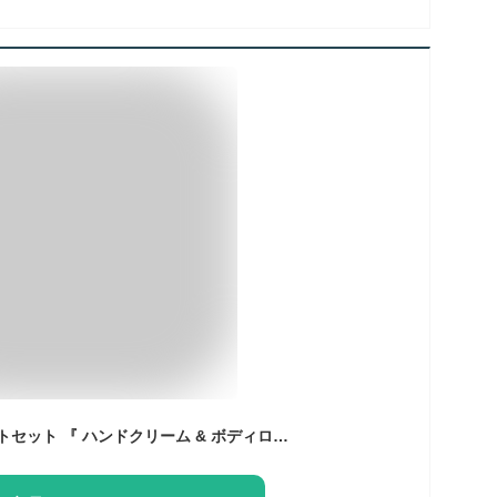
French classic ギフトセット 『 ハンドクリーム & ボディローション』 コフレ フラワーブーケ&GIFT BOX&カード付き Senteur et Beaute サンタール・エ・ボーテ フランス製 誕生日 プレゼント 御祝 内祝 女性 ギフト 最強配送