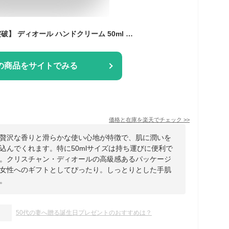
【累計販売15000本突破】 ディオール ハンドクリーム 50ml Dior ハンドクリーム クリスチャン・ディオール 正規品 高級 プレゼント 女性 誕生日 女友達 ギフト ディオールハンドクリーム diorハンドクリーム ハンドケア 人気
の商品をサイトでみる
価格と在庫を
楽天
でチェック
>>
贅沢な香りと滑らかな使い心地が特徴で、肌に潤いを
込んでくれます。特に50mlサイズは持ち運びに便利で
。クリスチャン・ディオールの高級感あるパッケージ
女性へのギフトとしてぴったり。しっとりとした手肌
。
50代の妻へ贈る誕生日プレゼントのおすすめは？