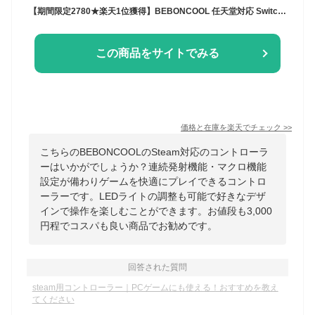
【期間限定2780★楽天1位獲得】BEBONCOOL 任天堂対応 Switch コントローラー 自動連射 Switch プロコン 無線 Switch/lite/有機ELモデル/PC Steam対応 プロコントローラー ニンテンドースイッチ コントローラー Nintendo Switch proコントローラー 振動 背面ボタン ギフト
この商品をサイトでみる
価格と在庫を
楽天
でチェック
>>
こちらのBEBONCOOLのSteam対応のコントローラ
ーはいかがでしょうか？連続発射機能・マクロ機能
設定が備わりゲームを快適にプレイできるコントロ
ーラーです。LEDライトの調整も可能で好きなデザ
インで操作を楽しむことができます。お値段も3,000
円程でコスパも良い商品でお勧めです。
回答された質問
steam用コントローラー｜PCゲームにも使える！おすすめを教え
てください