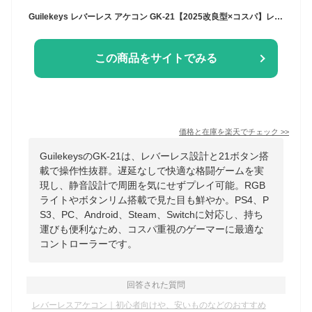
Guilekeys レバーレス アケコン GK-21【2025改良型×コスパ】レバーレスコントローラー 21ボタン RGBライト ボタンリム搭載 格ゲー向け PS4/PS3/PC/Android/Steam/Switch対応 遅延なし 静音 持ち運び便利
この商品をサイトでみる
価格と在庫を
楽天
でチェック
>>
GuilekeysのGK-21は、レバーレス設計と21ボタン搭
載で操作性抜群。遅延なしで快適な格闘ゲームを実
現し、静音設計で周囲を気にせずプレイ可能。RGB
ライトやボタンリム搭載で見た目も鮮やか。PS4、P
S3、PC、Android、Steam、Switchに対応し、持ち
運びも便利なため、コスパ重視のゲーマーに最適な
コントローラーです。
回答された質問
レバーレスアケコン｜初心者向けや、安いものなどのおすすめ