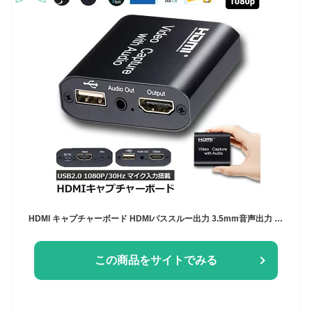
HDMI キャプチャーボード HDMIパススルー出力 3.5mm音声出力 MIC音声入力搭載 USB2.0 1080P 30Hz ゲームキャプチャー ビデオキャプチャカード ゲーム実況生配信 画面共有 録画 軽量 DSLR ミラーレス S4 Nintendo Switch、Xbox One、OBS Studio対応 送料無料
この商品をサイトでみる