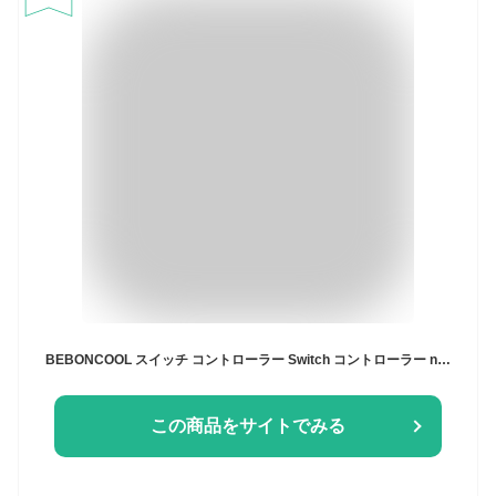
BEBONCOOL スイッチ コントローラー Switch コントローラー nintendo switch proコントローラー マクロ機能 背面ボタン付き 9色変換RGBライト トリガーボタン 1000mAh スリープ復帰 連射 Switch/lite/有機ELモデル/PC Steam対応 プレゼント アップグレード版
この商品をサイトでみる