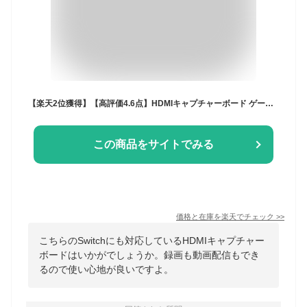
【楽天2位獲得】【高評価4.6点】HDMIキャプチャーボード ゲームキャプチャー ビデオキャプチャー USB2.0 HD1080P 60FPS PC Switch PS4 Xbox PS3 ゲーム機 Windows Linux Mac OBS Potplayer ゲーム録画 ライブ会議用 ゲーム録画 音声出力 音声入力 ライブ動画配信 コンパクト
この商品をサイトでみる
価格と在庫を
楽天
でチェック
>>
こちらのSwitchにも対応しているHDMIキャプチャー
ボードはいかがでしょうか。録画も動画配信もでき
るので使い心地が良いですよ。