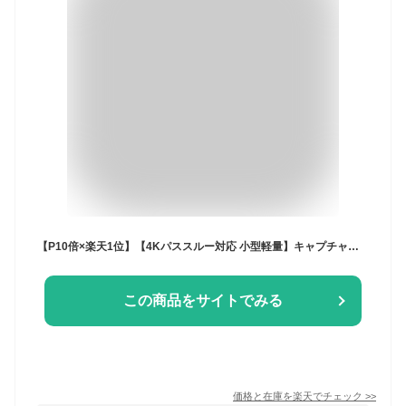
【P10倍×楽天1位】【4Kパススルー対応 小型軽量】キャプチャーボード ゲームキャプチャー キャプボ ゲーム実況 配信 録画 OBS HDMI usb3.0 mac ビデオ nintendo switch PS5 PS4 ニンテンドースイッチ キャプチャボード 任天堂 ボート カード STABILIST スタビリスト
この商品をサイトでみる
価格と在庫を
楽天
でチェック
>>