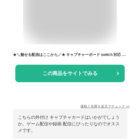
★＼魅せる配信はここから／★ キャプチャーボード switch 対応 ＼楽天1位受賞／ 【ハレゾラTBP公式店】 4K HDMI パススルー 外付け キャプチャカード ビデオキャプチャ mac pc 外付け ps5対応 1080p 60fps Switch配信 ゲーム配信 録画 配信 ●
この商品をサイトでみる
価格と在庫を
楽天
でチェック
>>
こちらの外付け キャプチャカードはいかがでしょう
か。ゲーム配信や録画 配信にぴったりなのでオスス
メです。