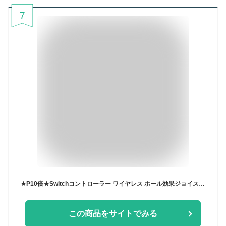
7
★P10倍★Switchコントローラー ワイヤレス ホール効果ジョイスティック スイッチ コントローラー 6軸ジャイロ 2つ背面ボタン 自動連射 マクロ機能 Switch/Lite/有機ELモデル/PC/Steam/iOS/Androidに対応
この商品をサイトでみる