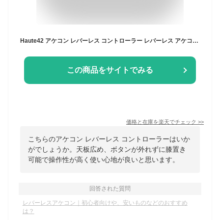
Haute42 アケコン レバーレス コントローラー レバーレス アケコン ボタン枠の追加 極薄の厚さ 天板広め ボタンが外れずに 膝置き可 U16黒 格ゲー向け For PC Switch PS4 PS3 持ち運び便利 無遅延 コンパクト RGB LED ホットスワップ
この商品をサイトでみる
価格と在庫を
楽天
でチェック
>>
こちらのアケコン レバーレス コントローラーはいか
がでしょうか。天板広め、ボタンが外れずに膝置き
可能で操作性が高く使い心地が良いと思います。
回答された質問
レバーレスアケコン｜初心者向けや、安いものなどのおすすめ
は？