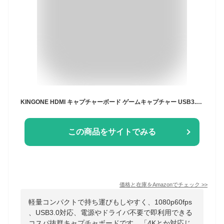
KINGONE HDMI キャプチャーボード ゲームキャプチャー USB3.0 60fps 1080P ゲーム実況生配信、ライブ会議、ライブビデオ配信、画面共有、録画に適用 フルHDキャプチャーカード switch、Xbox One、OBS Studio対応 電源不要（アップグレードバージョン）
この商品をサイトでみる
価格と在庫を
Amazon
でチェック
>>
軽量コンパクトで持ち運びもしやすく、1080p60fps
、USB3.0対応、電源やドライバ不要で即利用できる
コスパ抜群キャプチャボードです。「4Kとか対応じ