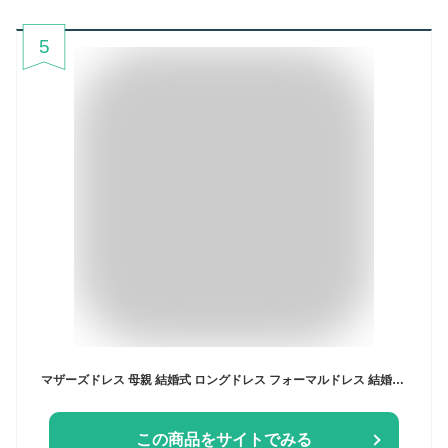
5
マザーズドレス 母親 結婚式 ロングドレス フォーマルドレス 結婚式 50代 親族 4l ミセス 春 夏 秋 冬 ロング 60代 40代 70代 フォーマル ワンピース 着痩せ シニア シルク 体型カバー パーティドレス 大きいサイズ 叔母 チャイナ風 フォーマルワンピース 顔合わせ 祖母 紺
この商品をサイトでみる