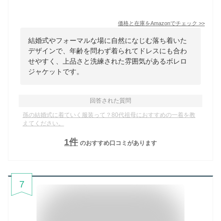
価格と在庫を
Amazon
でチェック
>>
結婚式やフォーマルな場に自然になじむ落ち着いた
デザインで、年齢を問わず着られてドレスにも合わ
せやすく、上品さと洗練された雰囲気があるボレロ
ジャケットです。
回答された質問
孫の結婚式に着ていく服装って？80代祖母におすすめの一着を教
えてください。
1
件
のおすすめ口コミがあります
7