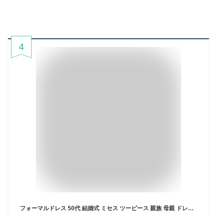
4
フォーマルドレス 50代 結婚式 ミセス ツーピース 親族 母親 ドレス フォーマル ワンピース 服装 60代 70代 80代 シニア 両家 顔合わせ セットアップ 夏 マザーズドレス 大きいサイズ 体型カバー パーティードレス お宮参り 祖母 披露宴 アンサンブルスーツ セレモニー