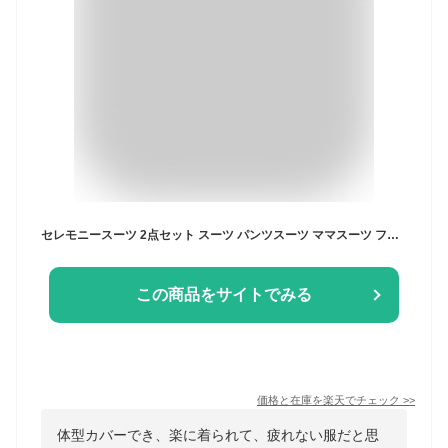
セレモニースーツ 2点セット スーツ パンツスーツ ママスーツ フォーマルスーツ レディース ミセス 50代 40代 30代 七五三 入園 入学式 卒業式 親族 母親 女性 服装 大きいサイズ セットアップ 結婚式 黒 上品 通勤 即日発送 プレゼント
この商品をサイトでみる
価格と在庫を
楽天
でチェック
>>
体型カバーでき、楽に着られて、疲れない服だと思