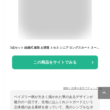
3点セット 結婚式 服装 お洒落 ミセス シニア ロングスカート スーツ ボトムス レディース カラー フォーマル ドレス セレモニー セレモニースーツ 50代 60代 70代 80代 M/L/LL 披露宴 食事会 顔合わせ 結納 9号 11号 13号 母親 祖母 親族 婚 上品 着やせ 衣装 洋服 洋装
この商品をサイトでみる
価格と在庫を
楽天
でチェック
>>
ペイズリー柄が大きく描かれた華のあるデザインが
魅力の一品です。生地にはふくれジャガードという
立体感のある素材を使っていて、黒のシンプルなボ