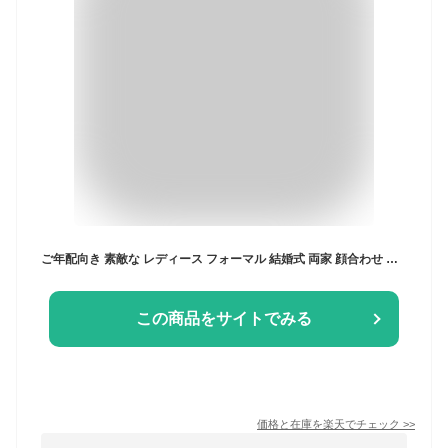
ご年配向き 素敵な レディース フォーマル 結婚式 両家 顔合わせ 服装 母親 ミセス スーツ ドレス 50代 60代 70代 80代 七五三 の お宮参り 高見え 高品質 表彰式 孫 姪 甥 結婚 式 祖母 叔母 親族 シニア 衣装 セレモニー スーツ パンツ 安い カラー ドレス お呼ばれ 礼 服
この商品をサイトでみる
価格と在庫を
楽天
でチェック
>>