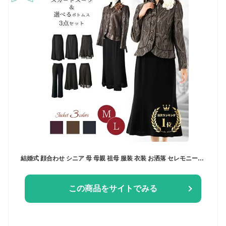
結婚式 顔合わせ シニア 母 母親 祖母 服装 衣装 お洒落 セレモニースーツ 3点 セット ロングスカート パンツ ジャケット M/L サイズ 披露宴 お呼ばれ 食事会 お宮参り 七五三 発表会 80代 70代 60代 90代 フォーマル ミセス スーツ 50代 レディース 着やせ 高品質
この商品をサイトでみる