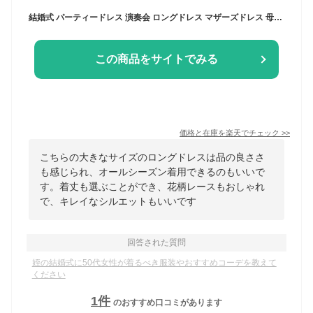
結婚式 パーティードレス 演奏会 ロングドレス マザーズドレス 母親 娘 ワンピース ママドレス 大きいサイズ 袖あり フォーマル 総レース ミモレ アンクル お呼ばれ 20代 30代 40代 50代 60代 FD-1952388
この商品をサイトでみる
価格と在庫を
楽天
でチェック
>>
こちらの大きなサイズのロングドレスは品の良ささ
も感じられ、オールシーズン着用できるのもいいで
す。着丈も選ぶことができ、花柄レースもおしゃれ
で、キレイなシルエットもいいです
回答された質問
姪の結婚式に50代女性が着るべき服装やおすすめコーデを教えて
ください
1
件
のおすすめ口コミがあります