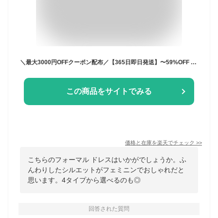
＼最大3000円OFFクーポン配布／【365日即日発送】〜59%OFF ドレス 結婚式 ワンピース フォーマル 着痩せ 低身長 ノースリーブ 母親 体型カバー 親族 ロング お呼ばれ 発表会 大人 20代 30代 40代 50代 セレモニー 母親 入学式 披露宴 ママ 大きいサイズ 試着チケット対象
この商品をサイトでみる
価格と在庫を
楽天
でチェック
>>
こちらのフォーマル ドレスはいかがでしょうか。ふ
んわりしたシルエットがフェミニンでおしゃれだと
思います。4タイプから選べるのも◎
回答された質問