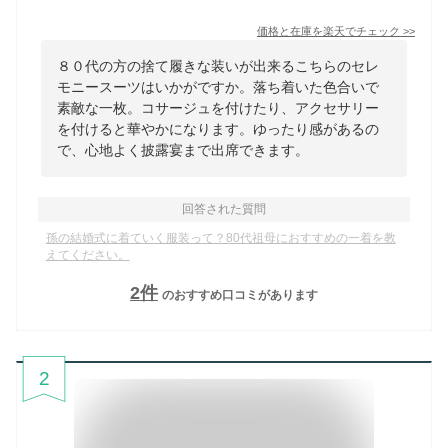
価格と在庫を
楽天
でチェック
>>
８０代の方の捨て履きな装いが出来るこちらのセレ
モニースーツはいかがですか。落ち着いた色合いで
素敵な一枚。コサージュを付けたり、アクセサリー
を付けると華やかになります。ゆったり感があるの
で、心地よく披露宴まで出席できます。
回答された質問
孫の結婚式に着ていく服装って？80代祖母におすすめの一着を教
えてください。
2
件
のおすすめ口コミがあります
2