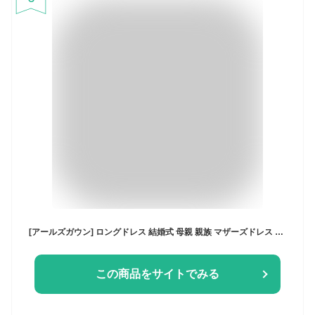
[アールズガウン] ロングドレス 結婚式 母親 親族 マザーズドレス ボレロ ジャケット セット 大きいサイズ レディース ワンピース 40代 50代 60代 70代 FD-052566-set (M, ブラック（レギュラー丈）)
この商品をサイトでみる