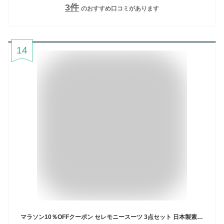
3
件
のおすすめ口コミがあります
14
マラソン10％OFFクーポン セレモニースーツ 3点セット 日本製素材 上下サイズ別OK レディース フォーマル 選べるスカート お宮参り 七五三 顔合わせ 結婚式 披露宴 お呼ばれ 食事会 表彰式 ロングスカート パンツ ズボン 40代 50代 60代 70代 80代 ミセス 母親 スーツ