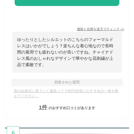
価格と在庫を
楽天
でチェック
>>
ゆったりとしたシルエットのこちらのフォーマルド
レスはいかがでしょう？楽ちんな着心地なので長時
間の着用でも疲れないのが良いですね。チャイナド
レス風のおしゃれなデザインで華やかな花刺繍が上
品で素敵です。
回答された質問
孫の結婚式に着ていく服装って？80代祖母におすすめの一着を教
えてください。
1
件
のおすすめ口コミがあります
6