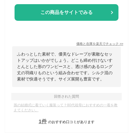
この商品をサイトでみる
価格と在庫を
楽天
でチェック
>>
ふわっとした素材で、優美なドレープが素敵なセッ
トアップはいかがでしょう。どこも締め付けないす
とんとした形のワンピースと、透け感のあるロング
丈の羽織りものという組み合わせです。シルク混の
素材で快適そうです。サイズ展開も豊富です。
回答された質問
孫の結婚式に着ていく服装って？80代祖母におすすめの一着を教
えてください。
1
件
のおすすめ口コミがあります