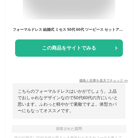
フォーマルドレス 結婚式 ミセス 50代 60代 ツーピース セットアップ 親族 礼服 祖母 ドレス 80代 70代フォーマル ワンピース 服装 シニア 両家 顔合わせ 夏 マザーズドレス 大きいサイズ 体型カバー パーティードレス セレモニー お宮参り ママ 披露宴 アンサンブルスーツ
この商品をサイトでみる
価格と在庫を
楽天
でチェック
>>
こちらのフォーマルドレスはいかがでしょう。上品
でおしゃれなデザインなので50代60代の方にいいと
思います。ふわっと軽やかで素敵ですよ。体型カバ
ーにもなってオススメです。
回答された質問
姪の結婚式に50代女性が着るべき服装やおすすめコーデを教えて