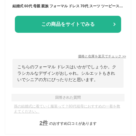
結婚式 60代 母親 親族 フォーマル ドレス 70代 スーツ ツーピース マザーズドレス セレモニー スーツ 結婚式 服装 パンツ ロングスカート ミセス 礼服 お宮参り 七五三 お洒落 レディース お呼ばれ 顔合わせ 披露宴 食事会 パーティー 母 祖母 シニア 50代 80代 結納
この商品をサイトでみる
価格と在庫を
楽天
でチェック
>>
こちらのフォーマル ドレスはいかがでしょうか。ク
ラシカルなデザインがおしゃれ。シルエットもきれ
いでシニアの方にぴったりだと思います。
回答された質問
孫の結婚式に着ていく服装って？80代祖母におすすめの一着を教
えてください。
2
件
のおすすめ口コミがあります