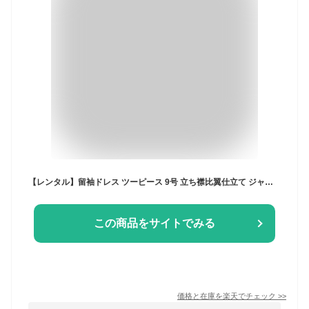
【レンタル】留袖ドレス ツーピース 9号 立ち襟比翼仕立て ジャケットとスカート 鶴 松竹梅 庭園 セパレート 黒留袖ドレスレンタル 着物ドレス きものリメイク 結婚式 親族 貸衣装 母 レディースフォーマル ドレススーツ 30代 40代 50代 60代 70代 80代
この商品をサイトでみる
価格と在庫を
楽天
でチェック
>>