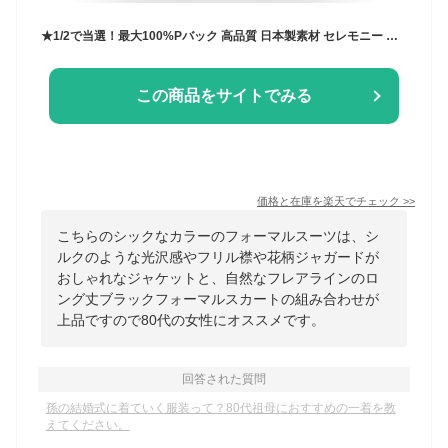
★1/2で当選！最大100%Pバック 高品質 日本製素材 セレモニー スーツ 卒園式 入園式 卒業式 入学式 母親 ママ 服装 ミセス スーツ 衣装 レディース フォーマル 結婚式 60代 お洒落 50代 70代 80代 母 ドレス 着やせ 披露宴 顔合わせ 七五三 お宮参り 親族 祖母 9号 11号 13号
この商品をサイトでみる
価格と在庫を
楽天
でチェック
>>
こちらのシックなカラーのフォーマルスーツは、シ
ルクのような光沢感やフリル襟や花柄ジャガードが
おしゃれなジャケットと、自然なフレアラインのロ
ング丈ブラックフォーマルスカートの組み合わせが
上品ですので80代の女性にオススメです。
回答された質問
孫の結婚式に着ていく服装って？80代祖母におすすめの一着を教
えてください。