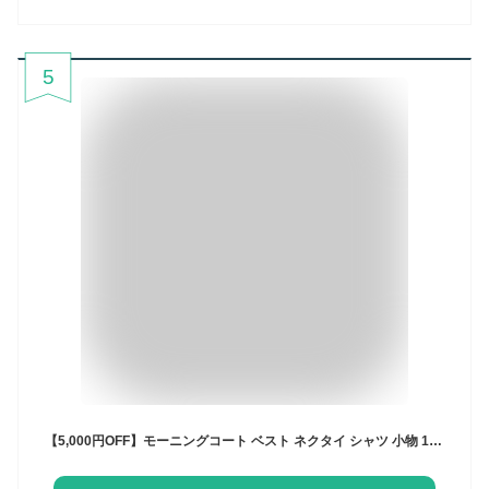
5
【5,000円OFF】モーニングコート ベスト ネクタイ シャツ 小物 10点セット フォーマル アジャスター付 ウエスト調整機能 メンズ 礼服 結婚式 新郎父 新婦父 校長先生 学長 卒業式 入学式 式典 大きいサイズ S M L 2L 3L 4L 5L 6L 7L 27mc01set