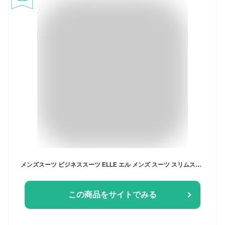
メンズスーツ ビジネススーツ ELLE エル メンズ スーツ スリムスーツ スタイリッシュスリム 春夏秋 ブランドスーツ 送料無料 就活 リクルートスーツ 卒業式 入学式 パパ 入社式 謝恩会 二次会 セレモニースーツ
この商品をサイトでみる