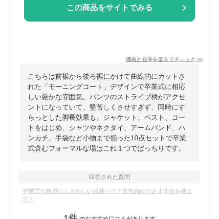
この商品をサイトでみる
価格と在庫を
楽天
でチェック
>>
こちらは前裾から後ろ裾にかけて曲線的にカットさ
れた「モーニングコート」デザインで卒業式に相応
しい厳かな雰囲気。パンツのストライプ柄がアクセ
ントになっていて、堅苦しくさせすぎず、同時にす
らっとした脚長効果も。ジャケット、ベスト、コー
トをはじめ、シャツやネクタイ、アームバンド、ハ
ンカチ、手袋など小物まで揃った10点セットで卒業
式含むフォーマルな場はこれ１つでばっちりです。
回答された質問
卒業式の教員にふさわしい服装って？男性向けのおすすめを教え
て！
1
件
のおすすめ口コミがあります