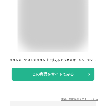
スリムスーツ メンズ スリム 上下洗える ビジネス オールシーズン 春夏 秋冬 メンズスーツ ビジネス ウォッシャブル ノータック 激安 安い A体 AB体 BB体 卒業式 入学式 セレモニー 入園式 入社式 就活 面接 出張
この商品をサイトでみる
価格と在庫を
楽天
でチェック
>>