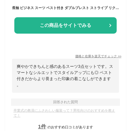
長袖 ビジネス スーツ ベスト付き ダブルブレスト ストライプ リクルート 紳士服 ジャケット フォーマル 男性 卒業式 面接 入学式 花婿メンズスリム 3点セット 大きいサイズ ネイビー
この商品をサイトでみる
価格と在庫を
楽天
でチェック
>>
爽やかできちんと感のあるスーツ3点セットです。ス
マートなシルエットでスタイルアップにも◎ ベスト
付きだからより畏まった印象の着こなしができます
。
回答された質問
卒業式の教員にふさわしい服装って？男性向けのおすすめを教え
て！
1
件
のおすすめ口コミがあります