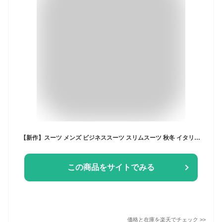
【新作】スーツ メンズ ビジネススーツ スリムスーツ 秋冬 イタリア製生地 LANEROSSI ラネロッシ Marzotto マルゾット 送料無料 卒業式 入学式 卒園式 入園式 パパ 入社式 謝恩会 二次会 セレモニースーツ
この商品をサイトでみる
価格と在庫を
楽天
でチェック
>>