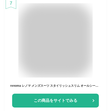
7
renoma レノマ メンズスーツ スタイリッシュスリム オールシーズン 春夏秋 スリムスーツ ビジネススーツ ブランドスーツ 卒業式 入学式 卒園式 入園式 パパ 入社式 謝恩会 二次会 セレモニースーツ 就活 面接 出張
この商品をサイトでみる