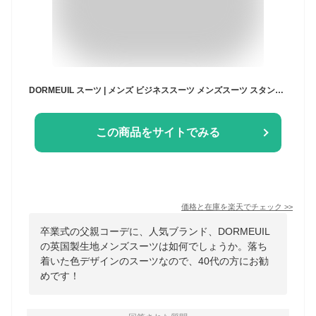
DORMEUIL スーツ | メンズ ビジネススーツ メンズスーツ スタンダード レギュラー シングル 2ボタン ワンタック 英国製生地 ストライプ 紺 ネイビー 春 夏 紳士 男性 40代 50代 ベーシック 着こなし コーデ おしゃれ おすすめ コスパ 送料無料 4302
この商品をサイトでみる
価格と在庫を
楽天
でチェック
>>
卒業式の父親コーデに、人気ブランド、DORMEUIL
の英国製生地メンズスーツは如何でしょうか。落ち
着いた色デザインのスーツなので、40代の方にお勧
めです！