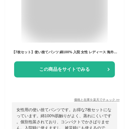
【7枚セット】使い捨てパンツ 綿100% 入院 女性 レディース 海外旅行 使い捨て パンツ 7枚入 綿 使い捨て ショーツ 個別包装 コットン 下着 業務 施術用 旅行用 修学旅行 携帯 介護 消耗品 インナー 携帯用 災害 便利 持ち運び 非常時
この商品をサイトでみる
価格と在庫を
楽天
でチェック
>>
女性用の使い捨てパンツです。お得な7枚セットにな
っています。綿100%肌触りがよく、蒸れにくいです
。個別包装されており、コンパクトでかさばりませ
ん。入院時に使えますし、被災時にも使えるので、