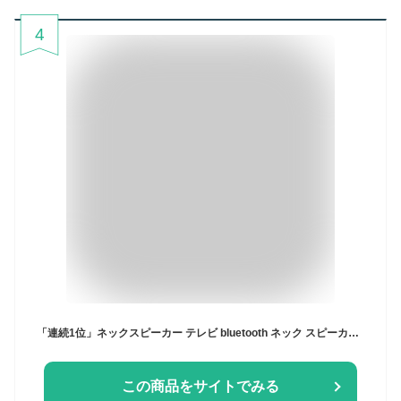
4
「連続1位」ネックスピーカー テレビ bluetooth ネック スピーカー bluetooth5.3 Zoom対応 ウェアラブルスピーカー ワイヤレスステレオ 首掛けスピーカー 軽量88g 日本語音声 ポータブルスピーカー 手元スピーカーハンズフリー Type-c充電
この商品をサイトでみる