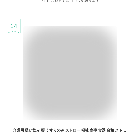
14
介護用 吸い飲み 薬 くすりのみ ストロー 福祉 食事 食器 台和 ストロー付きマグカップ HS-N4