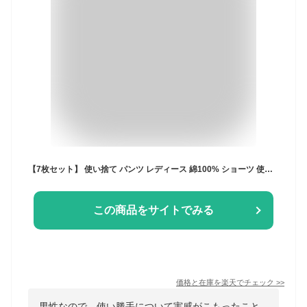
【7枚セット】 使い捨て パンツ レディース 綿100% ショーツ 使い捨てパンツ 入院 病院 介護 下着 使い捨てタイプ 旅行 施術 避難 災害 防災 グッズ コットン 非常時 入院用 便利 消耗品 インナー 肌着 シンプル 携帯 女性 婦人 7枚入 7色 M L 送料無料
この商品をサイトでみる
価格と在庫を
楽天
でチェック
>>
男性なので、使い勝手について実感がこもったこと