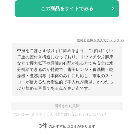
この商品をサイトでみる
価格と在庫を
楽天
でチェック
>>
中身をこぼさず傾けずに飲めるよう、こぼれにくい
二重の蓋付き構造になっており、リウマチや片麻痺
などで握力低下や誤嚥の心配がある方でも安全に水
分補給できるのが特徴で、電子レンジ・食洗機・乾
燥機・煮沸消毒（本体のみ）に対応し、市販のスト
ローが使えるため衛生的で手入れが簡単、かつたっ
ぷり飲める容量である点が良い点です。
回答された質問
ストロー付きマグ｜大人用のこぼれないおすすめはどれ？
3
件
のおすすめ口コミがあります