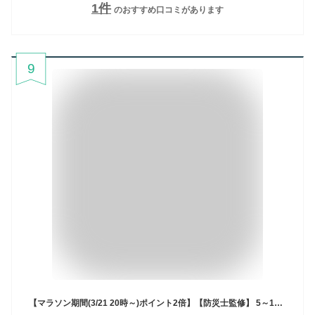
1
件
のおすすめ口コミがあります
9
【マラソン期間(3/21 20時～)ポイント2倍】【防災士監修】 5～15枚入り 使い捨て パンツ 全個別包装 ボクサーパンツ 下着 男性 コットン 携帯用 一週間 海外旅行 メンズモデ 下着 綿100％素材 業務 修学旅行 使い捨て下着(男性)