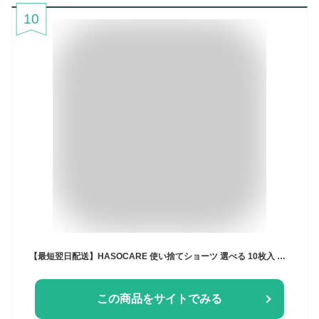
10
【最短翌日配送】HASOCARE 使い捨てショーツ 選べる 10枚入 20枚入 Мサイズ L-LLサイズ 5柄 女性用 ハッソーケア 使い捨てパンツ 大きいサイズ 紙パンツ 使い切り 紙 使い捨て下着 深め レディース 紙おむつ 入院 旅行 避難 災害 防災 産後 生理用 インナー ハイウエスト
この商品をサイトでみる