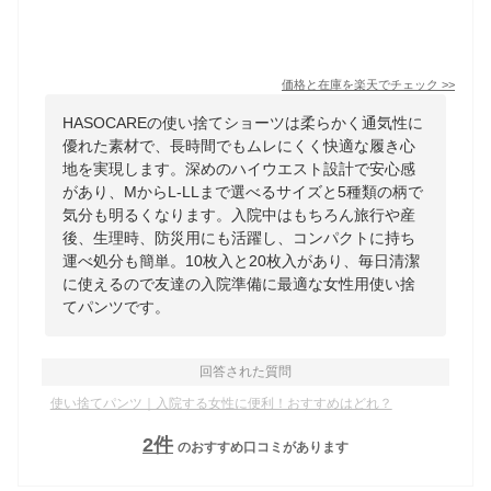
価格と在庫を
楽天
でチェック
>>
HASOCAREの使い捨てショーツは柔らかく通気性に
優れた素材で、長時間でもムレにくく快適な履き心
地を実現します。深めのハイウエスト設計で安心感
があり、MからL-LLまで選べるサイズと5種類の柄で
気分も明るくなります。入院中はもちろん旅行や産
後、生理時、防災用にも活躍し、コンパクトに持ち
運べ処分も簡単。10枚入と20枚入があり、毎日清潔
に使えるので友達の入院準備に最適な女性用使い捨
てパンツです。
回答された質問
使い捨てパンツ｜入院する女性に便利！おすすめはどれ？
2
件
のおすすめ口コミがあります