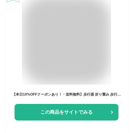
【本日10%OFFクーポンあり！・送料無料】歩行器 折り畳み 歩行補助 シルバーカー アルミ合金製 母の日 父の日 介護 高齢者用 室内 室外 背もたれ 座面クッション 買い物カゴ付き 抑速 駐車ブレーキ機能 4輪歩行器 取付け不要 高さ調節可 座れる ブルー レッド
この商品をサイトでみる