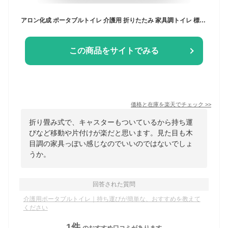
アロン化成 ポータブルトイレ 介護用 折りたたみ 家具調トイレ 標準便座 キャスター付 533-832 安寿
この商品をサイトでみる
価格と在庫を
楽天
でチェック
>>
折り畳み式で、キャスターもついているから持ち運
びなど移動や片付けが楽だと思います。見た目も木
目調の家具っぽい感じなのでいいのではないでしょ
うか。
回答された質問
介護用ポータブルトイレ｜持ち運びが簡単な、おすすめを教えて
ください
1
件
のおすすめ口コミがあります