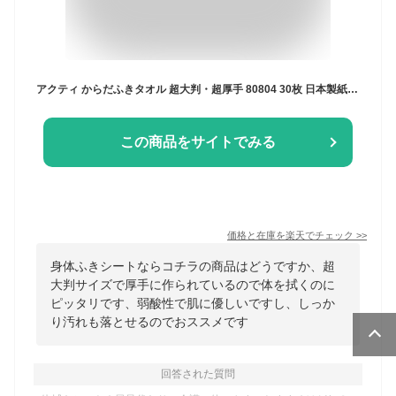
アクティ からだふきタオル 超大判・超厚手 80804 30枚 日本製紙クレシア │ 体拭きタオル シート 厚手 おむつ替え 天然保湿成分配合 ノンアルコール 無着色 介護用品 清拭介助 防災グッズ 災害 備蓄 使い捨て 高齢者 病院 施設 備品 在宅介護 衛生用品 入浴介助 清拭
この商品をサイトでみる
価格と在庫を
楽天
でチェック
>>
身体ふきシートならコチラの商品はどうですか、超
大判サイズで厚手に作られているので体を拭くのに
ピッタリです、弱酸性で肌に優しいですし、しっか
り汚れも落とせるのでおススメです
回答された質問