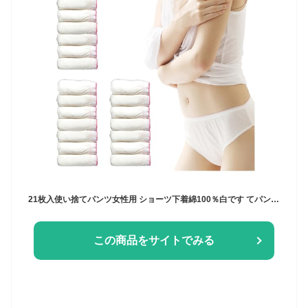
21枚入使い捨てパンツ女性用 ショーツ下着綿100％白です てパンツ レディース一次性内裤 衛生 個包装旅行用 入院 旅行防災 出張用グッズ衛生な 外出に便利です (L)
この商品をサイトでみる