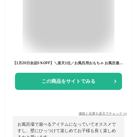
【1月20日全品5％OFF】＼楽天1位／お風呂用おもちゃ お風呂遊び お風呂おもちゃ水遊び レールおもちゃ 組み立て 可愛い アヒル バスタイム 吸盤 壁に貼れる 浴室 知育 玩具 滑るボール 赤ちゃん 知育玩具 お風呂 誕生日 出産祝い プレゼント 1歳 2歳
この商品をサイトでみる
価格と在庫を
楽天
でチェック
>>
お風呂場で遊べるアイテムになっていてオススメで
すし、壁にひっつけて楽しめてお子様も長く楽しめ
るかと思います。