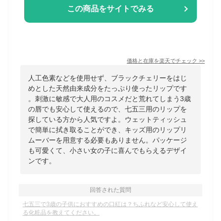
この商品をサイトでみる
価格と在庫を
楽天
でチェック
>>
人工色素などを使用せず、ブラックチェリーをはじ
めとした天然由来成分をたっぷり使ったリップです
。刺激に敏感で大人用のコスメだと荒れてしまう3歳
の唇でも安心して使えるので、七五三用のリップを
探している方から人気ですよ。ウェットティッシュ
で簡単に拭き取ることができ、キッズ用のリップリ
ムーバーを用意する必要もありません。パッケージ
も可愛くて、小さい女の子に喜んでもらえるデザイ
ンです。
回答された質問
七五三で3歳の子供におすすめの口紅は？ちふれなど安心して使え
る化粧品を教えてください。