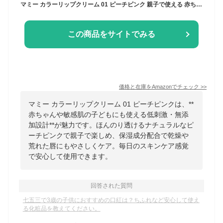
マミー カラーリップクリーム 01 ピーチピンク 親子で使える 赤ちゃん こども用 敏感肌用
この商品をサイトでみる
価格と在庫を
Amazon
でチェック
>>
マミー カラーリップクリーム 01 ピーチピンクは、**
赤ちゃんや敏感肌の子どもにも使える低刺激・無添
加設計**が魅力です。ほんのり透けるナチュラルなピ
ーチピンクで親子で楽しめ、保湿成分配合で乾燥や
荒れた唇にもやさしくケア。毎日のスキンケア感覚
で安心して使用できます。
回答された質問
七五三で3歳の子供におすすめの口紅は？ちふれなど安心して使え
る化粧品を教えてください。