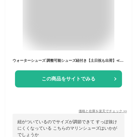
ウォーターシューズ 調整可能シューズ紐付き【土日祝も出荷】≪365日品質保証≫★30日返品OK★ アクアシューズ マリンシューズ ビーチサンダル フィットネス シューズ レディース メンズ キッズ ラッシュガード サーフパンツ トレンカ サファリハット スクール水着 リンネ
この商品をサイトでみる
価格と在庫を
楽天
でチェック
>>
紐がついているのでサイズが調節できて すっぽ抜け
にくくなっている こちらのマリンシューズはいかが
でしょうか