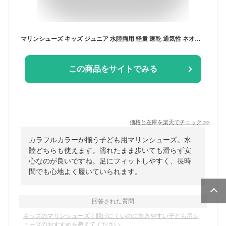
マリンシューズ キッズ ジュニア 水陸両用 軽量 速乾 通気性 ネオプレーン素材 耐久ラバーソール 水抜き穴付 岩場 ケガ防止 海 川 プール キャンプ Hele i Waho ヘレイワホ
この商品をサイトでみる
価格と在庫を
楽天
でチェック
>>
カラフルカラーが揃う子ども用マリンシューズ。水
陸どちらも使えます。濡れたまま歩いても滑らず安
心なのが良いですね。足にフィットしやすく、長時
間でも心地よく履いていられます。
回答された質問
キッズのマリンシューズ｜脱げにくいのに乾きやすい子ども用シ
ューズのおすすめを教えてください。