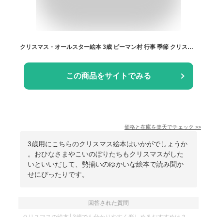
クリスマス・オールスター絵本 3歳 ピーマン村 行事 季節 クリスマス 幼児向け絵本 幼児絵本 3歳から 幼児 えほん 向け 読み聞かせ 男の子 女の子 保育園 幼稚園 子供 子ども こども 国内絵本 中川ひろたか 日本の絵本 児童書 書籍
この商品をサイトでみる
価格と在庫を
楽天
でチェック
>>
3歳用にこちらのクリスマス絵本はいかがでしょうか
。おひなさまやこいのぼりたちもクリスマスがした
いといいだして、勢揃いのゆかいな絵本で読み聞か
せにぴったりです。
回答された質問
クリスマスの絵本│3歳でも分かりやすく楽しめるおすすめは？