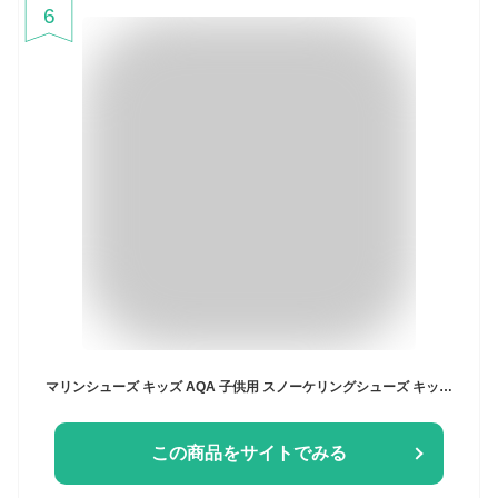
6
マリンシューズ キッズ AQA 子供用 スノーケリングシューズ キッズ KW-4473N KW4473N 装着しやすくて軽い シュノーケリング アクアシューズ 潮干狩り シュノーケル マジックテープで調整可能 ウォーターシューズ
この商品をサイトでみる