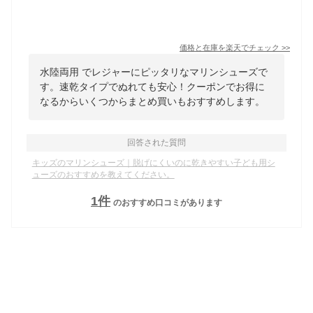
価格と在庫を
楽天
でチェック
>>
水陸両用 でレジャーにピッタリなマリンシューズで
す。速乾タイプでぬれても安心！クーポンでお得に
なるからいくつからまとめ買いもおすすめします。
回答された質問
キッズのマリンシューズ｜脱げにくいのに乾きやすい子ども用シ
ューズのおすすめを教えてください。
1
件
のおすすめ口コミがあります