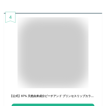
4
【公式】97% 天然由来成分ピーチアンド プリンセスリップカラースティック 色付き ピンク / Peachand 安全 キッズコスメ プレゼント 子供化粧品 子供コスメ プレゼント ギフト 子供用リップ お誕生日 女の子 小学生 幼稚園 おでかけ 新学期 子供リップケア