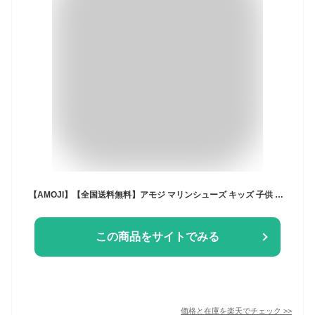
【AMOJI】【全国送料無料】アモジ マリンシューズ キッズ 子供 水陸両用 ビーチシューズ 通気性 靴 ジュニア マジックテープ ウォーターシューズ 女の子 男の子 17.0cm-29.0cm 男女兼用 水遊び 排水機能 軽量 滑り止め ベビー 子供用 アクアシューズ 速乾 プール 海 岩場
この商品をサイトでみる
価格と在庫を
楽天
でチェック
>>