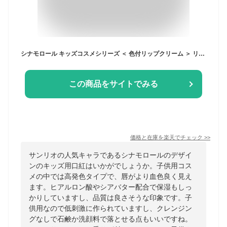
シナモロール キッズコスメシリーズ ＜ 色付リップクリーム ＞ リップクリーム 色付きリップ 口紅 キッズコスメ ギフト 子供 こども キッズメイク こども化粧品 粧美堂 SHOBIDO キッズ メイク しょうびどう
この商品をサイトでみる
価格と在庫を
楽天
でチェック
>>
サンリオの人気キャラであるシナモロールのデザイ
ンのキッズ用口紅はいかがでしょうか。子供用コス
メの中では高発色タイプで、唇がより血色良く見え
ます。ヒアルロン酸やシアバター配合で保湿もしっ
かりしていますし、品質は良さそうな印象です。子
供用なので低刺激に作られていますし、クレンジン
グなしで石鹸か洗顔料で落とせる点もいいですね。