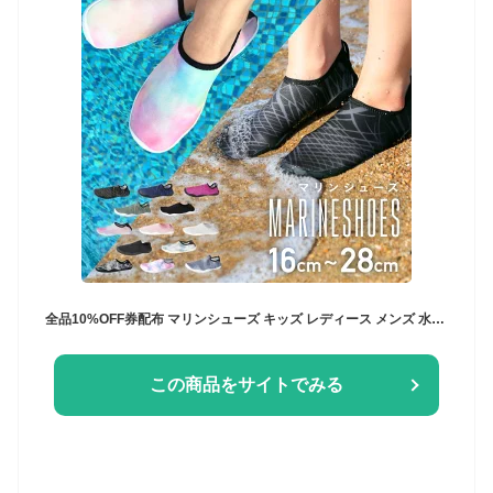
全品10%OFF券配布 マリンシューズ キッズ レディース メンズ 水陸両用 子供 ベビー ビーチシューズ ウォーターシューズ アクアシューズ フィットネスシューズ 靴 軽量 夏 キャンプ 水遊び ケガ防止 メッシュ シュノーケル ジム プール かわいい 激安 POMS-1000
この商品をサイトでみる