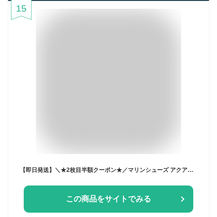
15
【即日発送】＼★2枚目半額クーポン★／マリンシューズ アクアシューズ ウォーターシューズ 水遊び 靴 キッズ レディース メンズ 大人用 子供用 水陸両用 フィットネスシューズ シュノーケリング スポーツ 軽量 ケガ防止 速乾 男女兼用 22~28cm
この商品をサイトでみる