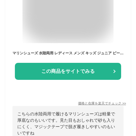
マリンシューズ 水陸両用 レディース メンズ キッズ ジュニア ビーチシューズ アクアシューズ ウォーターシューズ ビーチサンダル 軽量 厚底 保護 マジックテープ 大きいサイズ おしゃれ 快適 海 岩場 川 砂浜 旅行 に！ POMS-2100 《☆》 型落ち アウトレット
この商品をサイトでみる
価格と在庫を
楽天
でチェック
>>
こちらの水陸両用で履けるマリンシューズは軽量で
厚底なのもいいです。見た目もおしゃれで砂も入り
にくく、マジックテープで脱ぎ履きしやすいのもい
いですね