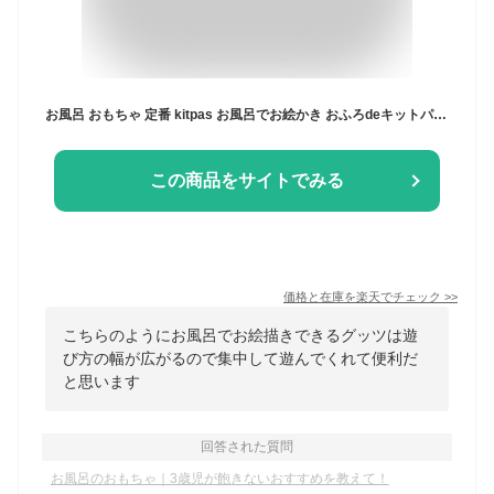
お風呂 おもちゃ 定番 kitpas お風呂でお絵かき おふろdeキットパス kitpas for Bath シートセット おえかき バス 知育玩具 お風呂クレヨン お風呂玩具 浴育 コミュニケーション 日本製 国産 無添加 水溶性 文房具
この商品をサイトでみる
価格と在庫を
楽天
でチェック
>>
こちらのようにお風呂でお絵描きできるグッツは遊
び方の幅が広がるので集中して遊んでくれて便利だ
と思います
回答された質問
お風呂のおもちゃ｜3歳児が飽きないおすすめを教えて！