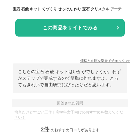
宝石 石鹸 キット てづくり せっけん 作り 宝石 クリスタル アーテック artec オリジナル 工作 自由研究 夏休み 冬休み キット 小学生 お家 室内 親子低学年 高学年 幼児 女の子 大人 中学生 かんたん かわいい 科学 実験
この商品をサイトでみる
価格と在庫を
楽天
でチェック
>>
こちらの宝石 石鹸 キットはいかがでしょうか。わず
かステップで完成するので簡単に作れますよ。とっ
てもきれいで自由研究にぴったりだと思います。
回答された質問
簡単だけどすごい工作｜高学年女子向けのおすすめを教えてくだ
さい！
2
件
のおすすめ口コミがあります