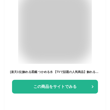
[楽天1位]触れる図鑑 つかめる水 【TVで話題の人気商品】触れる図鑑コレクション 工作 工作セット 夏休み 工作キット 男の子 女の子 実験 実験キット 触れる図鑑 さわれる図鑑 実験セット 小学生 低学年 高学年 図鑑 理科 科学 あそび 掴める 水 自由研究 こども セット 夏
この商品をサイトでみる