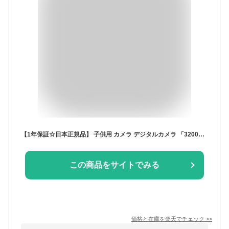
【1年保証☆日本正規品】 子供用 カメラ デジタルカメラ 「3200万画素1080p録画スマホ転送ゲームロック」32GB キッズカメラ トイカメラ おもちゃ 男の子 女の子 プレゼント 2歳 3歳 4歳 5歳 6歳 キッズ 知育玩具 子供 誕生日プレゼント 男 女 プレゼント 人気 ギフト 贈り物
この商品をサイトでみる
価格と在庫を
楽天
でチェック
>>