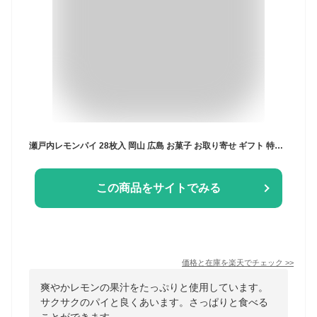
瀬戸内レモンパイ 28枚入 岡山 広島 お菓子 お取り寄せ ギフト 特産品 岡山県 広島県 グルメ 岡山土産 広島土産 プレゼント お菓子 レモン 岡山特産品 サクサク パイ 瀬戸内産レモン使用 レモンパイ 枚数多い 洋菓子 帰省 手土産 個包装 卒業祝い 退職祝い ハロウィン
この商品をサイトでみる
価格と在庫を
楽天
でチェック
>>
爽やかレモンの果汁をたっぷりと使用しています。
サクサクのパイと良くあいます。さっぱりと食べる
ことができます。