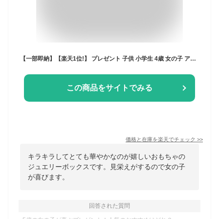
【一部即納】【楽天1位!】 プレゼント 子供 小学生 4歳 女の子 アクセサリー入り ジュエリーボックス アクセサリー入れ ヘアアクセサリー グッズ 小物 お姫様 王冠 おもちゃ キッズ こども 子ども プリンセス 入学 祝い 2歳 3歳 5歳 6歳 7歳 8歳 知育玩具 幼児
この商品をサイトでみる
価格と在庫を
楽天
でチェック
>>
キラキラしてとても華やかなのが嬉しいおもちゃの
ジュエリーボックスです。見栄えがするので女の子
が喜びます。
回答された質問