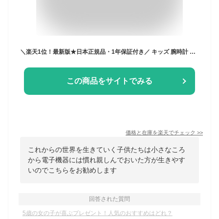
＼楽天1位！最新版★日本正規品・1年保証付き／ キッズ 腕時計 スマートウォッチ 子供 腕時計 32GB 35万画素 カメラ 大画面 録画録音 ゲーム 音楽 アラーム 歩数計 知育玩具 4歳 5歳 6歳 7歳 8歳 9歳 10歳 男の子 女の子 おもちゃ 小学生 クリスマス 子供 誕生日 プレゼント
この商品をサイトでみる
価格と在庫を
楽天
でチェック
>>
これからの世界を生きていく子供たちは小さなころ
から電子機器には慣れ親しんでおいた方が生きやす
いのでこちらをお勧めします
回答された質問
5歳の女の子が喜ぶプレゼント！人気のおすすめはどれ？