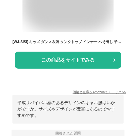
[WJ-SISI] キッズ ダンス衣装 タンクトップ インナー へそ出し 子供服 ハーフトップ 重ね着 ブラック ホワイト 女の子 ダンストップス ジャズダンス チアガール ヒップホップ KK036 (136, 130)
この商品をサイトでみる
価格と在庫を
Amazon
でチェック
>>
平成リバイバル感のあるデザインのギャル服はいか
がですか。サイズやデザインが豊富にあるのでおす
すめです。
回答された質問