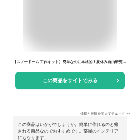
【スノードーム 工作キット】簡単なのに本格的！夏休み自由研究に安心な説明書付！(海の水族館)小学生の女の子男の子向け 低学年 高学年【送料無料】手作りキット 子ども 海のいきもの 材料 親子 宿題 1年生 2年生 3年生 4年生 5年生 6年生 プレゼント
この商品をサイトでみる
価格と在庫を
楽天
でチェック
>>
この商品はいかがでしょうか。簡単に作れるのと癒
される商品なのでおすすめです。部屋のインテリア
にもなります。