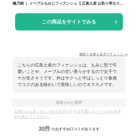
楓乃樹 ｜ メープルもみじフィナンシェ【 広島土産 お取り寄せスイーツ ギフト モンドセレクション金賞 焼き菓子 手土産 贈り物 内祝い 引越し挨拶 フィナンシェ kaedenoki】
この商品をサイトでみる
価格と在庫を
楽天
でチェック
>>
こちらの広島土産のフィナンシェは、もみじ型で可
愛いことや、メープルの甘い香りがするので女子ウ
ケが良さそうです。外はサクっと中はしっとり食感
でコクのある味わいで美味しいのでオススメです。
回答された質問
広島のお土産｜おしゃれで女子ウケする可愛いスイーツのおすす
めを教えてください。
30
件
のおすすめ口コミがあります