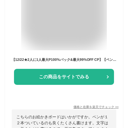
【12/22★2人に1人最大P100%バック&最大99%OFF CP】【ペン12本付属】 お絵描き ボード お絵かき 文房具 カラフル 色 ぬりえ イラスト おもちゃ おえかき 文字練習 知育 子ども 女の子 男の子 入園 入学 誕生日 2歳 3歳 4歳 5歳 小学生 プレゼント
この商品をサイトでみる
価格と在庫を
楽天
でチェック
>>
こちらのお絵かきボードはいかがですか。ペンが１
２本ついているのも良くたくさん書けます。文字は