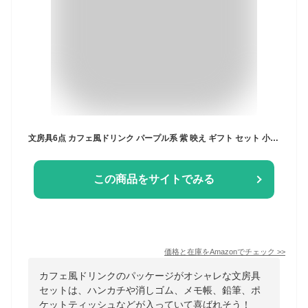
文房具6点 カフェ風ドリンク パープル系 紫 映え ギフト セット 小学生 女子 女の子 雑貨 プチギフト 可愛い ハンカチ 消しゴム ハンカチ お楽しみ会 誕生日 入学 卒園 プレゼント交換 ab-570100
この商品をサイトでみる
価格と在庫を
Amazon
でチェック
>>
カフェ風ドリンクのパッケージがオシャレな文房具
セットは、ハンカチや消しゴム、メモ帳、鉛筆、ポ
ケットティッシュなどが入っていて喜ばれそう！