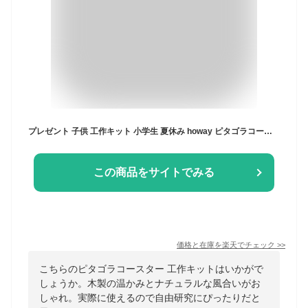
プレゼント 子供 工作キット 小学生 夏休み howay ピタゴラコースター ASAHIDE 工作 キット 高学年 男の子 女の子 小学生 木製 パズル 動く 立体 ピタゴラ装置 ピタゴラス 知育 自由研究 自由工作 おもちゃ 誕生日 からくり HOWAYコースター
この商品をサイトでみる
価格と在庫を
楽天
でチェック
>>
こちらのピタゴラコースター 工作キットはいかがで
しょうか。木製の温かみとナチュラルな風合いがお
しゃれ。実際に使えるので自由研究にぴったりだと