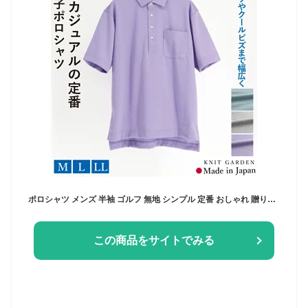
ポロシャツ メンズ 半袖 ゴルフ 無地 シンプル 定番 おしゃれ 贈り物 スポーツ ポケット シニア 鹿の子 ポケット付き ゴルフウェア 日本製 紳士 男性用 通気性 40代 50代 60代 サックス グレー 紫 パープル プレゼント ギフト
この商品をサイトでみる