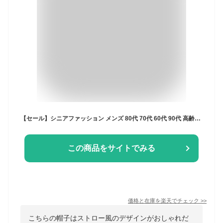
【セール】シニアファッション メンズ 80代 70代 60代 90代 高齢者 ギフト 帽子 春夏 紳士 形状記憶ウォッシャブルブレードハット おじいちゃん 服 紳士服 男性 祖父 お年寄り 老 敬老の日 プレゼント 実用的
この商品をサイトでみる
価格と在庫を
楽天
でチェック
>>
こちらの帽子はストロー風のデザインがおしゃれだ