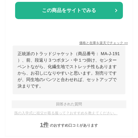
この商品をサイトでみる
価格と在庫を
楽天
でチェック
>>
正統派のトラッドジャケット（商品番号： MA-J-191
）、前、段返り３つボタン・中１つ掛け、センター
ベントながら、化繊生地でストレッチ性もあります
から、お召しになりやすいと思います。別売りです
が、同生地のパンツと合わせれば、セットアップで
決まりです。
回答された質問
孫の入学式に祖父が着る服って？おすすめを教えてください。
1
件
のおすすめ口コミがあります