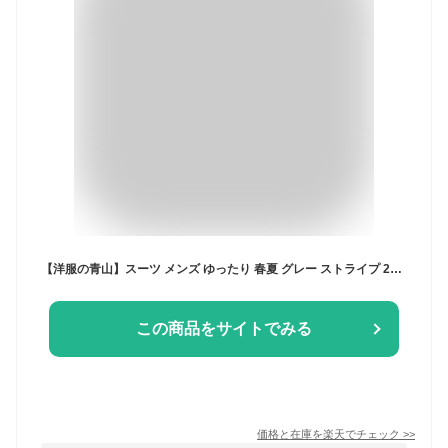
【洋服の青山】スーツ メンズ ゆったり 春夏 グレー ストライプ 2ボタン サイドベンツ ツータック ウォッシャブル 洗えるスーツ ストレッチ 動きやすい ビジネス 出張 仕事 フォーマル セレモニー 結婚式 七五三 メンズスーツ 背広 紳士服 大人 男性 50代 おしゃれ REGAL
この商品をサイトでみる
価格と在庫を
楽天
でチェック
>>