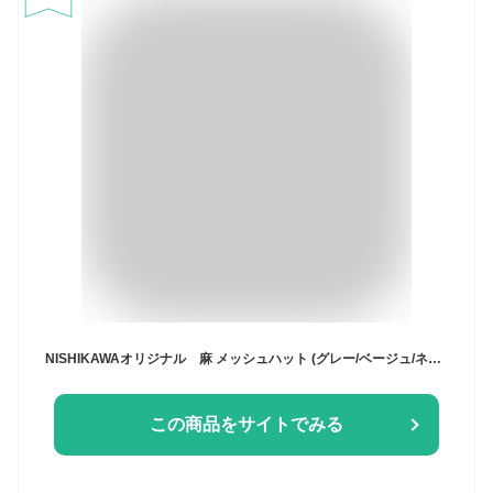
NISHIKAWAオリジナル 麻 メッシュハット (グレー/ベージュ/ネイビー) S〜3L サイズアジャスターつき 日本製 S 55cm M 56.5cm L 58cm LL 2L XXL 59.5cm 3L 61cm 小さいサイズ 大きいサイズ ビッグ キング 折りたたみ メンズハット 紳士帽子 男性 メンズ 春夏 父の日 107-370
この商品をサイトでみる