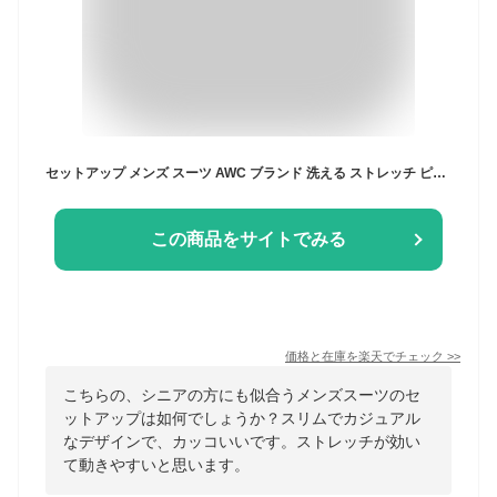
セットアップ メンズ スーツ AWC ブランド 洗える ストレッチ ピンヘッド LANATEC カジュアルスーツ ビジネススーツ セットアップスーツ ストレッチスーツ 防シワ 春 秋冬 通勤 オフィスカジュアル 結婚式 二次会 七五三 お宮参り 入学 入園 卒業 卒園 セレモニー
この商品をサイトでみる
価格と在庫を
楽天
でチェック
>>
こちらの、シニアの方にも似合うメンズスーツのセ
ットアップは如何でしょうか？スリムでカジュアル
なデザインで、カッコいいです。ストレッチが効い
て動きやすいと思います。