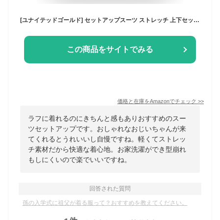
[ユナイテッドゴールド] セットアップスーツ ストレッチ 上下セット オールシーズン オフィス カジュアル ウォッシャブル メンズ 【B】 ネイビー L
この商品をサイトでみる
価格と在庫を
Amazon
でチェック
>>
ラフに着れるのにきちんと感もありおすすめのスー
ツセットアップです。おしゃれなおじいちゃんが来
てくれるとうれいいし自慢ですね。軽くてストレッ
チ素材だから快適な着心地。お家洗濯ができ型崩れ
もしにくいので楽でいいですね。
回答された質問
孫の入学式に祖父が着る服って？おすすめを教えてください。