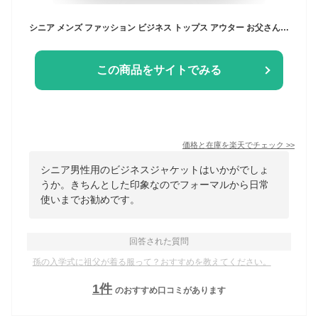
シニア メンズ ファッション ビジネス トップス アウター お父さん コート 春秋 ジャケット フォーマル 薄手 おじいちゃん 紳士服
この商品をサイトでみる
価格と在庫を
楽天
でチェック
>>
シニア男性用のビジネスジャケットはいかがでしょ
うか。きちんとした印象なのでフォーマルから日常
使いまでお勧めです。
回答された質問
孫の入学式に祖父が着る服って？おすすめを教えてください。
1
件
のおすすめ口コミがあります