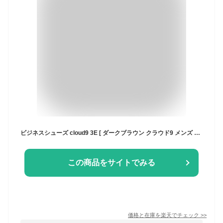
ビジネスシューズ cloud9 3E [ ダークブラウン クラウド9 メンズ ストレートチップ スクエアトゥ 外バネ 外羽根 靴 シューズ 紳士靴 革靴 紐 紐靴 歩きやすい フィット シック 上品 おしゃれ シンプル フォーマル ビジネス ビジカジ 出勤 オフィス 男性 父親 息子 シニア ]
この商品をサイトでみる
価格と在庫を
楽天
でチェック
>>