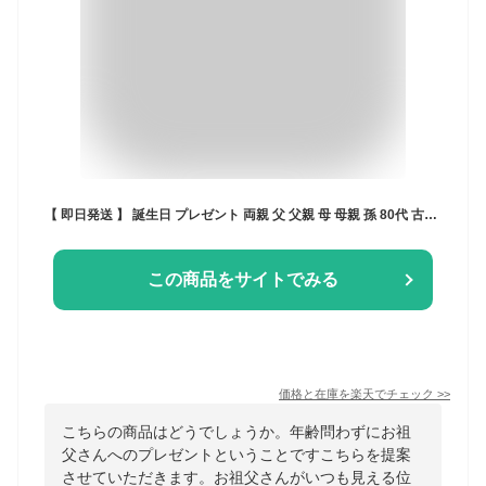
【 即日発送 】 誕生日 プレゼント 両親 父 父親 母 母親 孫 80代 古希 お祝い 孫グッズ 写真入り 写真 名入れ ギフト 録音 機能付き アラーム クロック 写真立て フォトフレーム 音声 時計 七五三 記念品 金婚式 還暦 喜寿 傘寿 米寿 祝い 祖母 祖父 卒園 先生 クリスマス
この商品をサイトでみる
価格と在庫を
楽天
でチェック
>>
こちらの商品はどうでしょうか。年齢問わずにお祖
父さんへのプレゼントということですこちらを提案
させていただきます。お祖父さんがいつも見える位