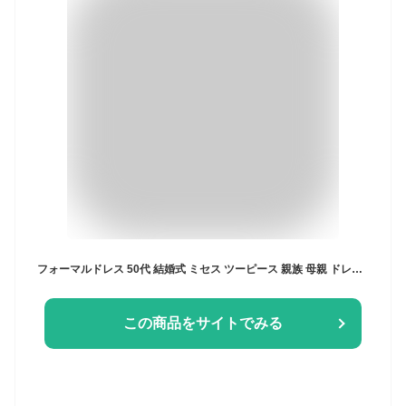
フォーマルドレス 50代 結婚式 ミセス ツーピース 親族 母親 ドレス フォーマル ワンピース 服装 60代 70代 80代 シニア 両家 顔合わせ セットアップ 夏 マザーズドレス 大きいサイズ 体型カバー パーティードレス お宮参り 祖母 披露宴 アンサンブルスーツ セレモニー
この商品をサイトでみる