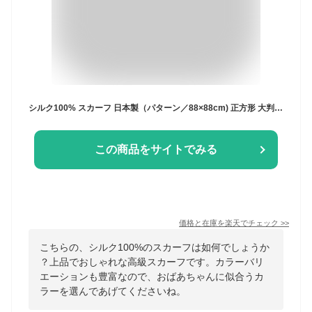
シルク100% スカーフ 日本製（パターン／88×88cm) 正方形 大判 薄手 ストール グランクレエ ブランド レディース 花柄 ドット レトロ おしゃれ シフォン ピンク 黄 赤 青 緑 紫 ギフト プレゼント クリスマス メール便送料無料
この商品をサイトでみる
価格と在庫を
楽天
でチェック
>>
こちらの、シルク100%のスカーフは如何でしょうか
？上品でおしゃれな高級スカーフです。カラーバリ
エーションも豊富なので、おばあちゃんに似合うカ
ラーを選んであげてくださいね。