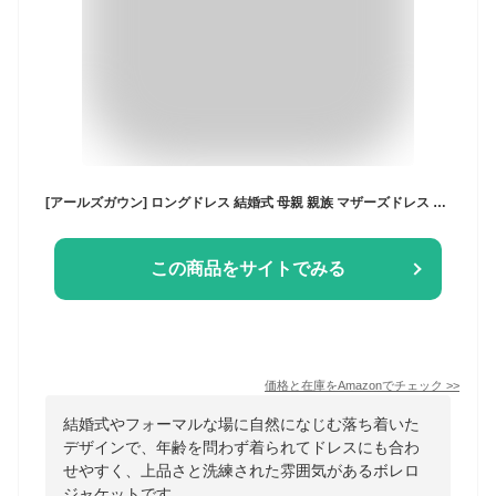
[アールズガウン] ロングドレス 結婚式 母親 親族 マザーズドレス ボレロ ジャケット セット 大きいサイズ レディース ワンピース 40代 50代 60代 70代 FD-052566-set (M, ブラック（レギュラー丈）)
この商品をサイトでみる
価格と在庫を
Amazon
でチェック
>>
結婚式やフォーマルな場に自然になじむ落ち着いた
デザインで、年齢を問わず着られてドレスにも合わ
せやすく、上品さと洗練された雰囲気があるボレロ
ジャケットです。