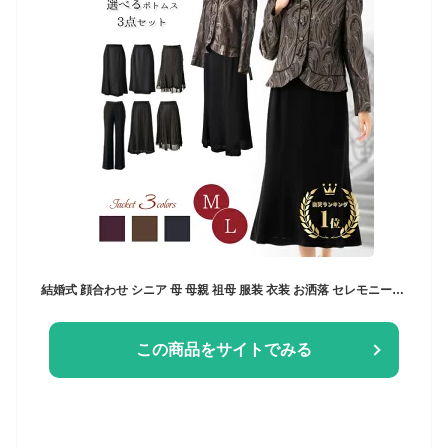
結婚式 顔合わせ シニア 母 母親 祖母 服装 衣装 お洒落 セレモニースーツ 3点 セット ロングスカート パンツ ジャケット M/L サイズ 披露宴 お呼ばれ 食事会 お宮参り 七五三 発表会 80代 70代 60代 90代 フォーマル ミセス スーツ 50代 レディース 着やせ 高品質
この商品をサイトでみる