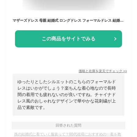
マザーズドレス 母親 結婚式 ロングドレス フォーマルドレス 結婚式 50代 親族 4l ミセス 春 夏 秋 冬 ロング 60代 40代 70代 フォーマル ワンピース 着痩せ シニア シルク 体型カバー パーティドレス 大きいサイズ 叔母 チャイナ風 フォーマルワンピース 顔合わせ 祖母 紺
この商品をサイトでみる
価格と在庫を
楽天
でチェック
>>
ゆったりとしたシルエットのこちらのフォーマルド
レスはいかがでしょう？楽ちんな着心地なので長時
間の着用でも疲れないのが良いですね。チャイナド
レス風のおしゃれなデザインで華やかな花刺繍が上
品で素敵です。
回答された質問
孫の結婚式に着ていく服装って？80代祖母におすすめの一着を教