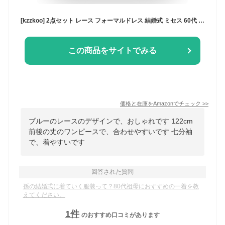
[kzzkoo] 2点セット レース フォーマルドレス 結婚式 ミセス 60代 50代 母親 大人 ワンピース 40代 30代 70代 お宮参り ワンピース 九分袖 祖母 ケイゼットゼットクー パーティードレス 顔合わせ 着瘦せ 黒 (M,ブルー)
この商品をサイトでみる
価格と在庫を
Amazon
でチェック
>>
ブルーのレースのデザインで、おしゃれです 122cm
前後の丈のワンピースで、合わせやすいです 七分袖
で、着やすいです
回答された質問
孫の結婚式に着ていく服装って？80代祖母におすすめの一着を教
えてください。
1
件
のおすすめ口コミがあります