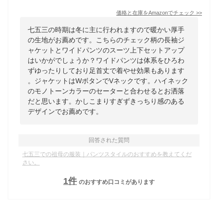
価格と在庫を
Amazon
でチェック
>>
七五三の時期は冬に主に行われますので暖かい厚手
の生地がお薦めです。こちらのチェック柄の長袖ジ
ャケットとワイドパンツのスーツ上下セットアップ
はいかがでしょうか？ワイドパンツは体系をひろわ
ずゆったりしており足首丈で着やせ効果もあります
。ジャケットはWボタンでVネックです。ハイネック
のモノトーンカラーのセーターと合わせるとお洒落
だと思います。かしこまりすぎずきっちり感のある
デザインでお薦めです。
回答された質問
七五三での祖母の服装｜パンツスタイルのおすすめを教えてくだ
さい。
1
件
のおすすめ口コミがあります