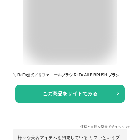
＼ ReFa公式／リファ エールブラシ ReFa AILE BRUSH ブラシ ヘアブラシ ツヤ ヘアコーム くし みがき ほぐし ヘアアレンジ ヘアケア ギフト 女性 誕生日 プレゼント プチギフト 女友達 彼女 妻 ツヤ 髪の毛 サラサラ 艶髪 正規品 敬老の日 退職 入学 就職 祝い
この商品をサイトでみる
価格と在庫を
楽天
でチェック
>>
様々な美容アイテムを開発している リファというブ