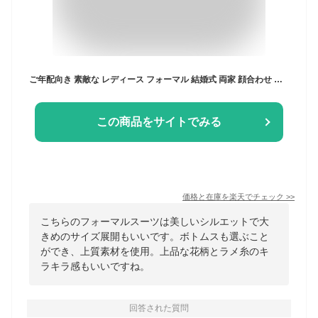
ご年配向き 素敵な レディース フォーマル 結婚式 両家 顔合わせ 服装 母親 ミセス スーツ ドレス 50代 60代 70代 80代 七五三 の お宮参り 高見え 高品質 表彰式 孫 姪 甥 結婚 式 祖母 叔母 親族 シニア 衣装 セレモニー スーツ パンツ 安い カラー ドレス お呼ばれ 礼 服
この商品をサイトでみる
価格と在庫を
楽天
でチェック
>>
こちらのフォーマルスーツは美しいシルエットで大
きめのサイズ展開もいいです。ボトムスも選ぶこと
ができ、上質素材を使用。上品な花柄とラメ糸のキ
ラキラ感もいいですね。
回答された質問