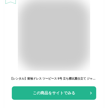
【レンタル】留袖ドレス ツーピース 9号 立ち襟比翼仕立て ジャケットとスカート 鶴 松竹梅 庭園 セパレート 黒留袖ドレスレンタル 着物ドレス きものリメイク 結婚式 親族 貸衣装 母 レディースフォーマル ドレススーツ 30代 40代 50代 60代 70代 80代
この商品をサイトでみる