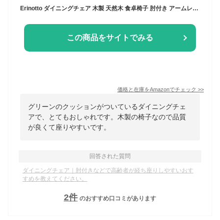
Erinotto ダイニングチェア 木製 天然木 食卓椅子 肘付き アームレス 背もたれ 学習椅子 オフィスチェア ナチュラル脚 通気性 北欧 室内コンパクト 高齢者 イス 和室 事務 会議室用 喫茶店 組立式 (C1)
この商品をサイトでみる
価格と在庫を
Amazon
でチェック
>>
グリーンのクッションがついているダイニングチェ
アで、とてもおしゃれです。木製の椅子なので品質
が良くて座りやすいです。
回答された質問
ダイニングチェア｜肘付きなどで高齢者が経ち座りしやすいおす
すめを教えてください。
2
件
のおすすめ口コミがあります