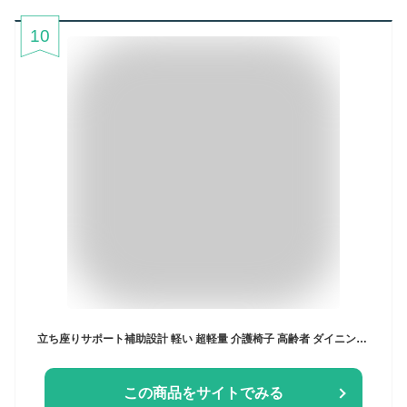
10
立ち座りサポート補助設計 軽い 超軽量 介護椅子 高齢者 ダイニングチェア 食堂椅子 高齢者椅子 持ち手付 完成品 Care-111-AC Care-AC-111 ケアチェア 高齢者用 ケア 介護 介護施設 合皮 汚れに強い 貞苅椅子 スタッキング 肘付き 介護用
この商品をサイトでみる