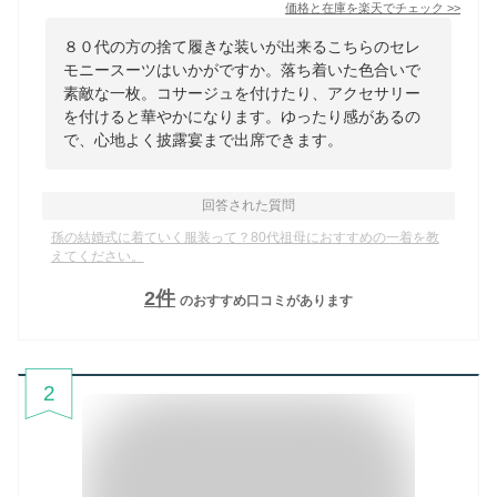
価格と在庫を
楽天
でチェック
>>
８０代の方の捨て履きな装いが出来るこちらのセレ
モニースーツはいかがですか。落ち着いた色合いで
素敵な一枚。コサージュを付けたり、アクセサリー
を付けると華やかになります。ゆったり感があるの
で、心地よく披露宴まで出席できます。
回答された質問
孫の結婚式に着ていく服装って？80代祖母におすすめの一着を教
えてください。
2
件
のおすすめ口コミがあります
2