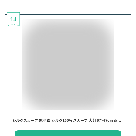
14
シルクスカーフ 無地 白 シルク100% スカーフ 大判 67×67cm 正方形 スカーフ レディース ストール 花柄 馬 柄 スカーフ 春 夏 秋 日よけ 日焼け対策 首 uv対策 母の日 誕生日 プレゼント ギフト ストール 専門 lala ラッピング可 silk scarf natural