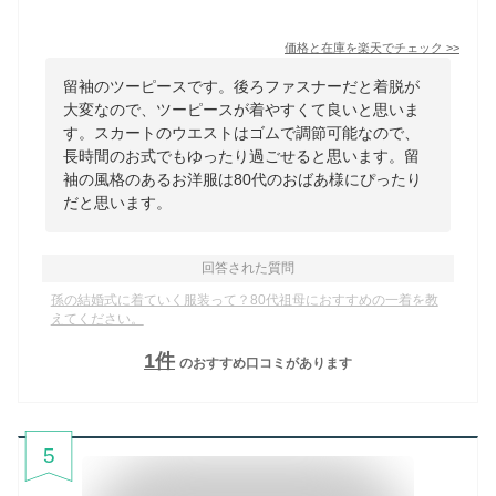
価格と在庫を
楽天
でチェック
>>
留袖のツーピースです。後ろファスナーだと着脱が
大変なので、ツーピースが着やすくて良いと思いま
す。スカートのウエストはゴムで調節可能なので、
長時間のお式でもゆったり過ごせると思います。留
袖の風格のあるお洋服は80代のおばあ様にぴったり
だと思います。
回答された質問
孫の結婚式に着ていく服装って？80代祖母におすすめの一着を教
えてください。
1
件
のおすすめ口コミがあります
5