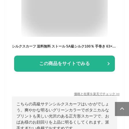
シルクスカーフ 送料無料 ストール 5A級シルク100％ 手巻き 63×63cm サテン生地 正方形 絹 プレゼント 誕生日 彼女 レディース バッグ 春 夏 秋 高級感 グリーン 緑 花柄 ナチュラル ブランド 紫外線対策 uvカット uv対策 母の日
この商品をサイトでみる
価格と在庫を
楽天
でチェック
>>
こちらの高級サテンシルクスカーフはいかがでしょ
う。爽やかな明るいグリーンカラーでボタニカルな
プリントも美しい光沢のある正方形スカーフで、お
ばあ様のお顔回りを上品に明るくしてくれます。派
手すぎない色柄でおすすめです。