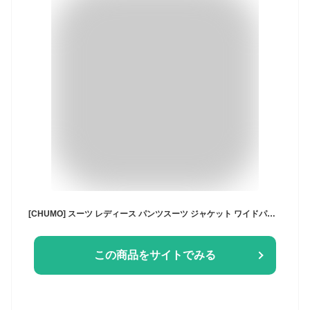
[CHUMO] スーツ レディース パンツスーツ ジャケット ワイドパンツ セットアップ フォーマルスーツ チェック柄 長袖 おしゃれ 着痩せ きれいめ フォーマル 暖かい 気質 通勤 オフィス 入学式 入園式 卒業式 卒園式 秋 冬 (カーキ,M,M)
この商品をサイトでみる