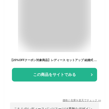
【20%OFFクーポン対象商品】レディース セットアップ 結婚式 お呼ばれ パーティードレス ママスーツ パンツスーツ パンツドレス セレモニースーツ フォーマルスーツ 七五三 卒園式 卒業式 入学式 入園式 ミセス 50代 40代 30代 上品 きれいめ 母親 大きいサイズ 即日発送
この商品をサイトでみる
価格と在庫を
楽天
でチェック
>>
こちらのレディースパンツスーツは素敵なデザイン