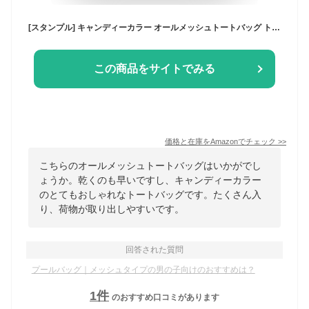
[スタンプル] キャンディーカラー オールメッシュトートバッグ トート 夏バッグ エコバック キッズ プールバッグ レッスンバッグ 男の子 女の子 子供 こども 子ども バック 小学校 入学 通学 軽量 かわいい おしゃれ 夏 海 海水浴 62990 (ミントブルー)
この商品をサイトでみる
価格と在庫を
Amazon
でチェック
>>
こちらのオールメッシュトートバッグはいかがでし
ょうか。乾くのも早いですし、キャンディーカラー
のとてもおしゃれなトートバッグです。たくさん入
り、荷物が取り出しやすいです。
回答された質問
プールバッグ｜メッシュタイプの男の子向けのおすすめは？
1
件
のおすすめ口コミがあります