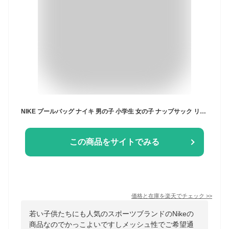
NIKE プールバッグ ナイキ 男の子 小学生 女の子 ナップサック リュック 巾着バッグ メッシュバッグ ボストンバッグ 撥水 スポーツブランド スイムバッグ 水着入れ スイミングバッグ ビーチバッグ ジムサック ジムバッグ 手提げ 肩掛け 子供用 水泳 シンプル 軽量 透けない
この商品をサイトでみる
価格と在庫を
楽天
でチェック
>>
若い子供たちにも人気のスポーツブランドのNikeの
商品なのでかっこよいですしメッシュ性でご希望通