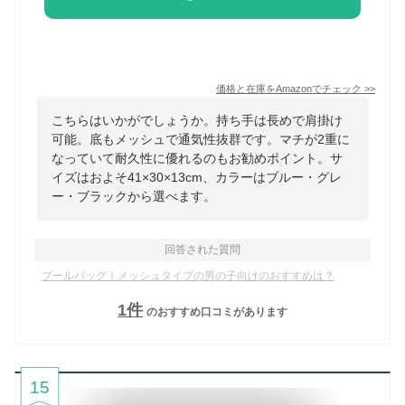
価格と在庫を
Amazon
でチェック
>>
こちらはいかがでしょうか。持ち手は長めで肩掛け
可能。底もメッシュで通気性抜群です。マチが2重に
なっていて耐久性に優れるのもお勧めポイント。サ
イズはおよそ41×30×13cm、カラーはブルー・グレ
ー・ブラックから選べます。
回答された質問
プールバッグ｜メッシュタイプの男の子向けのおすすめは？
1
件
のおすすめ口コミがあります
15