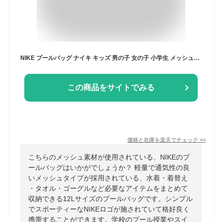
NIKE プールバッグ ナイキ キッズ 男の子 女の子 小学生 メッシュバッグ 巾着バッグ ショルダーバッグ 1994046 スポーツブランド スイムバッグ 水着入れ スイミングバッグ ビーチバッグ ジムバッグ スポーツバッグ 水泳 子供用 小学校 男子 女子 黒 ブラック レッド グレー
この商品をサイトでみる
価格と在庫を
楽天
でチェック
>>
こちらのメッシュ素材が使用されている、NIKEのプ
ールバッグはいかがでしょうか？ 軽量で通気性の良
いメッシュタイプが採用されている、水着・着替え
・タオル・ゴーグルなど必要なアイテムをまとめて
収納できる12Lサイズのプールバッグです。シンプル
でスポーティーなNIKEロゴが施されていて格好良く
携帯することができます。学校のプール授業やスイ