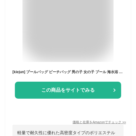
[kiejun] プールバッグ ビーチバッグ 男の子 女の子 プール 海水浴 子供 透明 防水 軽量 小学生 幼稚園 保育園 メッシュバッグ B616(S ブルー)
この商品をサイトでみる
価格と在庫を
Amazon
でチェック
>>
軽量で耐久性に優れた高密度タイプのポリエステル