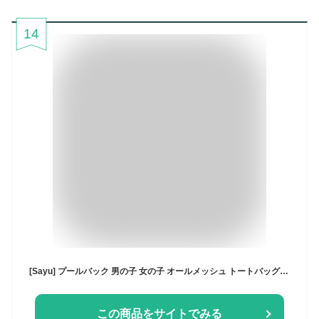
14
[Sayu] プールバック 男の子 女の子 オールメッシュ トートバッグ 水泳バック 子供 キッズ プールバック レッスンバック ジュニア 手さげ 学校 小学校 保育園 幼稚園 スイミング (ブルー)
この商品をサイトでみる