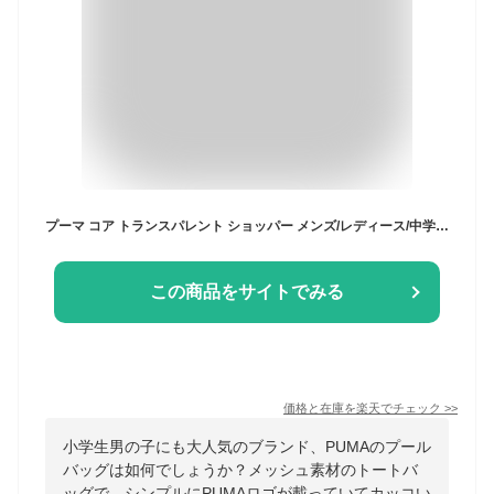
プーマ コア トランスパレント ショッパー メンズ/レディース/中学生/高校生/大学生 トートバッグ ブラック/オレンジ W約35.5cm×H約38cm×D約13.5cm/容量：約21L 078871
この商品をサイトでみる
価格と在庫を
楽天
でチェック
>>
小学生男の子にも大人気のブランド、PUMAのプール
バッグは如何でしょうか？メッシュ素材のトートバ
ッグで、シンプルにPUMAロゴが載っていてカッコい