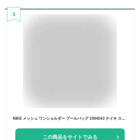
4
NIKE メッシュ ワンショルダー プールバッグ 1994043 ナイキ スイムバック バッグ スイミング 水泳 男の子 女の子 男子 女子 男児 女児 袋 スイミングスクール 水泳授業 小学生 小学校 中学生 中学校 ボーイズ ガールズ リュックサック バックパック 2026 新商品 水着入れ
この商品をサイトでみる