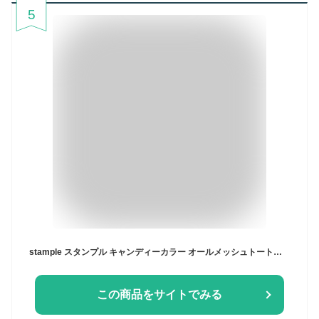
5
stample スタンプル キャンディーカラー オールメッシュトートバッグ トート 夏バッグ エコバック ジュニア プールバッグ おけいこバッグ 男の子 女の子 子供 こども 子ども バック 小学校 幼稚園 入園 入学 遠足 通学 軽量 かわいい おしゃれ 夏 62990
この商品をサイトでみる