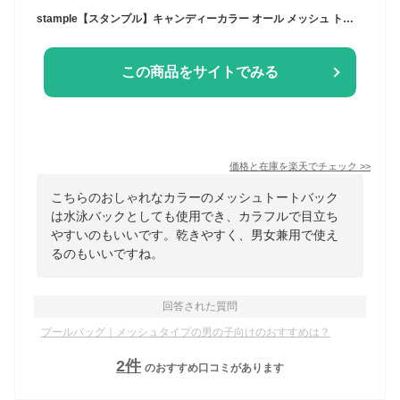
stample【スタンプル】キャンディーカラー オール メッシュ トート バッグ【キッズ ジュニア 小物 バッグ カバン お手提げ プールバッグ ビーチバッグ 水泳バッグ 習い事 レッスン ネオン 蛍光 カラフル カラー 男の子 女の子】62990
この商品をサイトでみる
価格と在庫を
楽天
でチェック
>>
こちらのおしゃれなカラーのメッシュトートバック
は水泳バックとしても使用でき、カラフルで目立ち
やすいのもいいです。乾きやすく、男女兼用で使え
るのもいいですね。
回答された質問
プールバッグ｜メッシュタイプの男の子向けのおすすめは？
2
件
のおすすめ口コミがあります