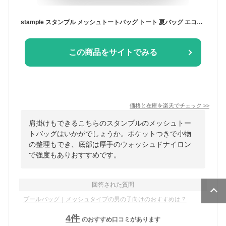
stample スタンプル メッシュトートバッグ トート 夏バッグ エコバック ジュニア ナイロンバックキッズ プールバッグ おけいこバッグ 男の子 女の子 子供 こども 子ども バック 小学校 幼稚園 入園 入学 通学 軽量 かわいい おしゃれ 夏 62996
この商品をサイトでみる
価格と在庫を
楽天
でチェック
>>
肩掛けもできるこちらのスタンプルのメッシュトー
トバッグはいかがでしょうか。ポケットつきで小物
の整理もでき、底部は厚手のウォッシュドナイロン
で強度もありおすすめです。
回答された質問
プールバッグ｜メッシュタイプの男の子向けのおすすめは？
4
件
のおすすめ口コミがあります