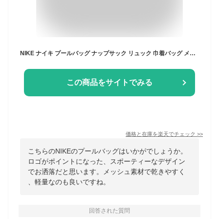
NIKE ナイキ プールバッグ ナップサック リュック 巾着バッグ メッシュバッグ ボストンバッグ 撥水 スイムバッグ ビーチバッグ ジムバッグ ジムサック 手提げ 肩掛け 小学生 子供用 水着入れ スイミングバッグ 水泳 男の子 女の子 スポーツブランド シンプル 軽量 透けない
この商品をサイトでみる
価格と在庫を
楽天
でチェック
>>
こちらのNIKEのプールバッグはいかがでしょうか。
ロゴがポイントになった、スポーティーなデザイン
でお洒落だと思います。メッシュ素材で乾きやすく
、軽量なのも良いですね。
回答された質問