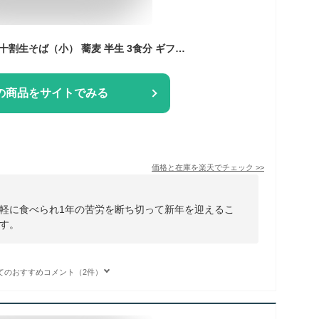
お歳暮 年越しそば 本十割生そば（小） 蕎麦 半生 3食分 ギフト対応可 【楽ギフ_包装】【楽ギフ_のし宛書】【楽ギフ_メッセ入力】
の商品をサイトでみる
価格と在庫を
楽天
でチェック
>>
軽に食べられ1年の苦労を断ち切って新年を迎えるこ
す。
てのおすすめコメント（2件）