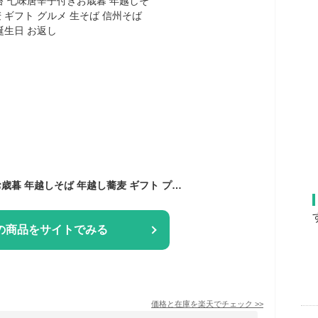
早割り 早得 新そば お歳暮 年越しそば 年越し蕎麦 ギフト プレゼント 高級 食べ物 蕎麦 そば【送料無料】信州安曇野手打生そば6人前 つゆ わさび 海苔 七味唐辛子付きお歳暮 年越しそば 年越し蕎麦 ギフト グルメ 生そば 信州そば お祝い 内祝 誕生日 お返し
の商品をサイトでみる
価格と在庫を
楽天
でチェック
>>