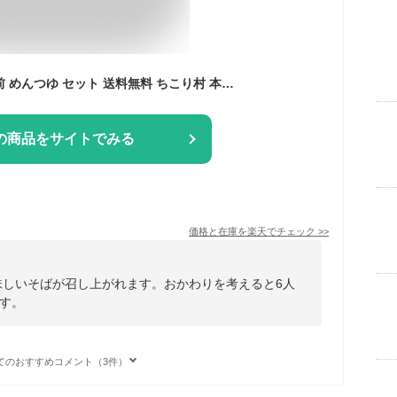
信州そば 生そば 6人前 めんつゆ セット 送料無料 ちこり村 本格 そば湯 用 そば粉 付/ ギフト プレゼント お歳暮 帰省 手土産 そば 蕎麦 お蕎麦 おそば 年越そば 年越蕎麦 年越しそば 父の日 ご贈答 お祝い 内祝い お返し 誕生日 お取り寄せグルメ /
の商品をサイトでみる
価格と在庫を
楽天
でチェック
>>
味しいそばが召し上がれます。おかわりを考えると6人
す。
てのおすすめコメント（3件）