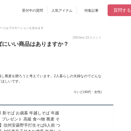
質問する
受付中の質問
人気アイテム
特集記事
ージはプロモーションを含みます
295
View
33
コメント
ばにいい商品はありますか？
越し蕎麦を贈ろうと考えています。2人暮らしの夫婦なのでどんな
てほしいです。
りいど(40代・女性)