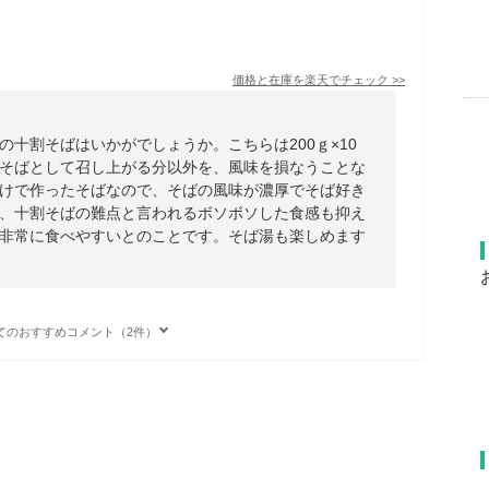
価格と在庫を
楽天
でチェック
>>
十割そばはいかがでしょうか。こちらは200ｇ×10
そばとして召し上がる分以外を、風味を損なうことな
けで作ったそばなので、そばの風味が濃厚でそば好き
、十割そばの難点と言われるボソボソした食感も抑え
非常に食べやすいとのことです。そば湯も楽しめます
てのおすすめコメント（2件）