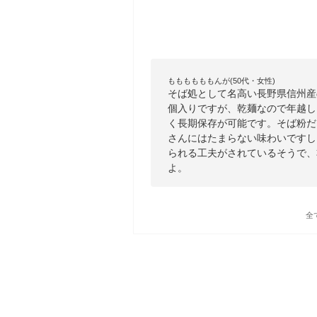
ももももももんが(50代・女性)
そば処として名高い長野県信州産の
個入りですが、乾麺なので年越し
く長期保存が可能です。そば粉だ
さんにはたまらない味わいですし
られる工夫がされているそうで、
よ。
全