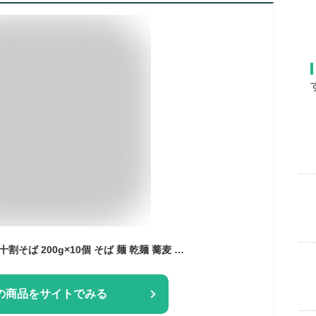
みわび おびなた 信州十割そば 200g×10個 そば 麺 乾麺 蕎麦 夜食 軽食 年越しそば 年末年始 時短 手軽 簡単 美味しい お歳暮 ギフト 十割 信州
の商品をサイトでみる