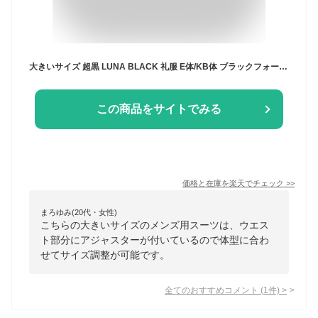
大きいサイズ 超黒 LUNA BLACK 礼服 E体/KB体 ブラックフォーマル スーツ メンズ 2つボタン ウエストアジャスター付 冠婚葬祭 結婚式 略礼服 喪服 葬式 濃染加工 ブラック 濃い黒 極 漆黒 オールシーズン 春夏秋冬 当日出荷 即日発送 翌日到着 テーラバック付属
この商品をサイトでみる
価格と在庫を
楽天
でチェック
>>
まろゆみ(20代・女性)
こちらの大きいサイズのメンズ用スーツは、ウエス
ト部分にアジャスターが付いているので体型に合わ
せてサイズ調整が可能です。
全てのおすすめコメント
(
1
件)
>