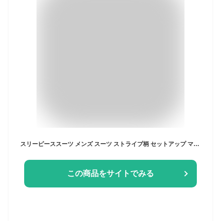
スリーピーススーツ メンズ スーツ ストライプ柄 セットアップ マット感 卒業式 入学式 スリムスーツ ビジネススーツ メンズスーツ 大きいサイズ カジュアル 細身 スタイリッシュ 通勤 テレワーク パーティー 結婚式 成人式 オシャレ 春夏 秋冬
この商品をサイトでみる