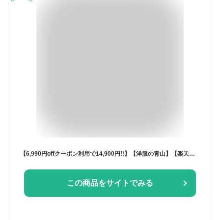
【6,990円offクーポン利用で14,900円!!】【洋服の青山】【楽天ランキング4位入賞】スーツ メンズ ゆったり 秋冬用 グレー 織柄 2ボタン ワンタック 洗える ウォッシャブル ビジネス 仕事 メンズスーツ 背広 男性 50代 標準体 大きいサイズ セットアップ 上下セット おしゃれ
この商品をサイトでみる