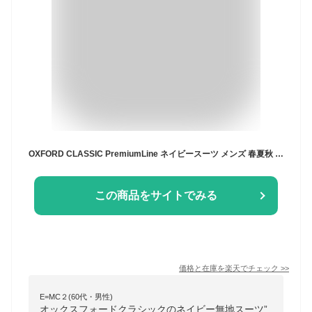
OXFORD CLASSIC PremiumLine ネイビースーツ メンズ 春夏秋 段返り3つボタン 紺無地 5588 A3 A4 A6 AB4 AB8 BB4 BB7
この商品をサイトでみる
価格と在庫を
楽天
でチェック
>>
E=MC２(60代・男性)
オックスフォードクラシックのネイビー無地スーツ”