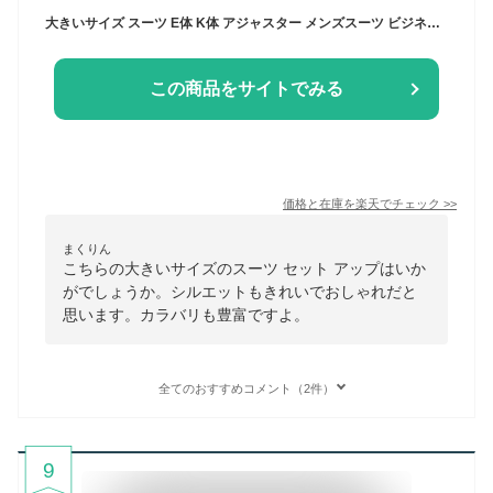
大きいサイズ スーツ E体 K体 アジャスター メンズスーツ ビジネススーツ ストレッチ リンクルフリー 【秋冬】 黒 紺 チャコール6種から選べる ビッグサイズスーツ 秋冬ス−ツ ウォッシャブル
この商品をサイトでみる
価格と在庫を
楽天
でチェック
>>
まくりん
こちらの大きいサイズのスーツ セット アップはいか
がでしょうか。シルエットもきれいでおしゃれだと
思います。カラバリも豊富ですよ。
全てのおすすめコメント（2件）
9