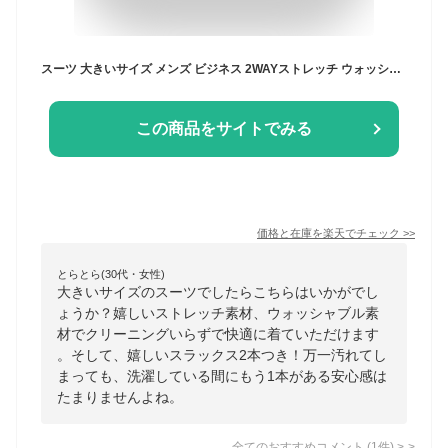
スーツ 大きいサイズ メンズ ビジネス 2WAYストレッチ ウォッシャブル シングル 2パンツ ウエストアジャスター調整可能 ネイビー HYBRIDBIZ SUPERMOVE ハイブリッドビズ
この商品をサイトでみる
価格と在庫を
楽天
でチェック
>>
とらとら(30代・女性)
大きいサイズのスーツでしたらこちらはいかがでし
ょうか？嬉しいストレッチ素材、ウォッシャブル素
材でクリーニングいらずで快適に着ていただけます
。そして、嬉しいスラックス2本つき！万一汚れてし
まっても、洗濯している間にもう1本がある安心感は
たまりませんよね。
全てのおすすめコメント
(
1
件)
>