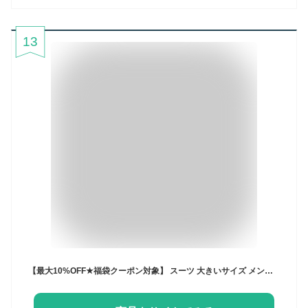
13
【最大10%OFF★福袋クーポン対象】 スーツ 大きいサイズ メンズ E体 アジャスター付 ウォッシャブルスーツ 洗えるスーツ 2つボタンスーツ ビジネススーツ ワンタックスラックス ツータック BIGサイズ オールシーズン 春 夏 秋 冬