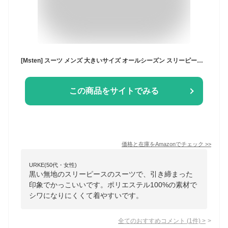
[Msten] スーツ メンズ 大きいサイズ オールシーズン スリーピース メンズスーツ 結婚式 ビジネス おしゃれ 無地 洗える 2釦 セットアップ メンズ スーツ
この商品をサイトでみる
価格と在庫を
Amazon
でチェック
>>
URKE(50代・女性)
黒い無地のスリーピースのスーツで、引き締まった
印象でかっこいいです。ポリエステル100%の素材で
シワになりにくくて着やすいです。
全てのおすすめコメント
(
1
件)
>