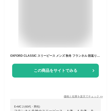
OXFORD CLASSIC スリーピース メンズ 秋冬 フランネル 段返り3つボタン 英国調 ビジネス チャコールグレー 5218 A3 A7 A8 AB3 AB4 AB7 AB8 BB3 BB4 BB5 BB6 BB7 BB8
この商品をサイトでみる
価格と在庫を
楽天
でチェック
>>
E=MC２(60代・男性)