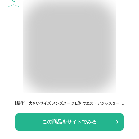
【新作】 大きいサイズ メンズスーツ E体 ウエストアジャスター 丸ごと洗える 2ツボタン 春 夏 秋 冬 上下ウォッシャブル メンズ ビジネススーツ BIG ビッグサイズ ストレッチ素材 E4 E5 E6 E7 E8 suit
この商品をサイトでみる