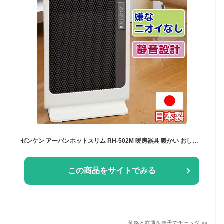
ゼンケン アーバンホットスリム RH-502M 暖房器具 暖かい おしゃれ スタイリッシュ 3畳 赤外線 暖房 比較 ヒーター パネル 薄型 スリム スタイリッシュ 暖房器具 電気代 省エネ 紫外線 タイマー におい 空気きれい 送料無料
この商品をサイトでみる
価格と在庫を
楽天
でチェック
>>