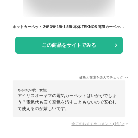
ホットカーペット 2畳 3畳 1畳 1.5畳 本体 TEKNOS 電気カーペット 一人用 電気マット カーペット 電気 ダニ退治 ホットマット ミニ カーペット マット ダニ対策 冬 タイマー付 タイマー
この商品をサイトでみる
価格と在庫を
楽天
でチェック
>>
ちゃゆ(50代・女性)
アイリスオーヤマの電気カーペットはいかがでしょ
う？電気代も安く空気を汚すこともないので安心し
て使えるのが嬉しいです。
全てのおすすめコメント
(
1
件)
>