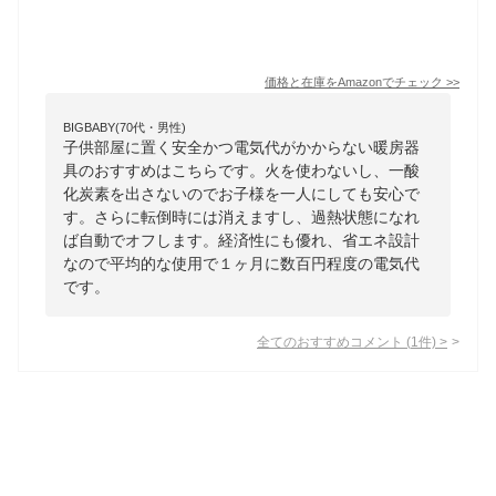
価格と在庫を
Amazon
でチェック
>>
BIGBABY(70代・男性)
子供部屋に置く安全かつ電気代がかからない暖房器
具のおすすめはこちらです。火を使わないし、一酸
化炭素を出さないのでお子様を一人にしても安心で
す。さらに転倒時には消えますし、過熱状態になれ
ば自動でオフします。経済性にも優れ、省エネ設計
なので平均的な使用で１ヶ月に数百円程度の電気代
です。
全てのおすすめコメント
(
1
件)
>