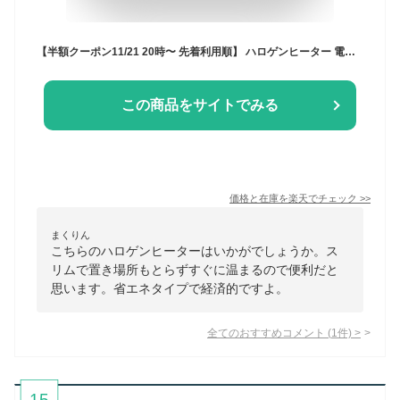
【半額クーポン11/21 20時〜 先着利用順】 ハロゲンヒーター 電気ストーブ 速暖 小型 すぐ温まる 暖房器具 省エネ 300W ストーブ 電気型ストーブ 足元 おしゃれ 部屋 電気ストーブ 電気 ストーブ 電気代 おすすめ コンパクト 送料無料
この商品をサイトでみる
価格と在庫を
楽天
でチェック
>>
まくりん
こちらのハロゲンヒーターはいかがでしょうか。ス
リムで置き場所もとらずすぐに温まるので便利だと
思います。省エネタイプで経済的ですよ。
全てのおすすめコメント
(
1
件)
>
15