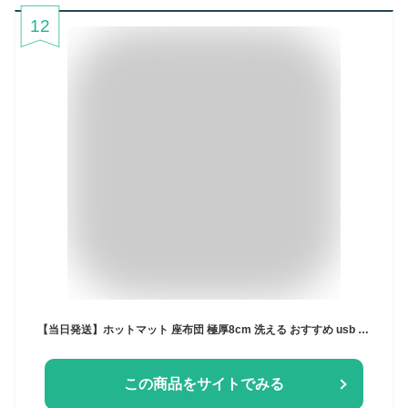
12
【当日発送】ホットマット 座布団 極厚8cm 洗える おすすめ usb 電気代 電気 ホットマット 充電式 ソファ 電気マット 多機能 発熱マット 車載加熱座布団 加熱パッド 3段階温度調整 usb給電式 ミニ電気カーペット 温座 ホットクッション 寒さ対策 暖房器具 足元暖房 3カラー
この商品をサイトでみる