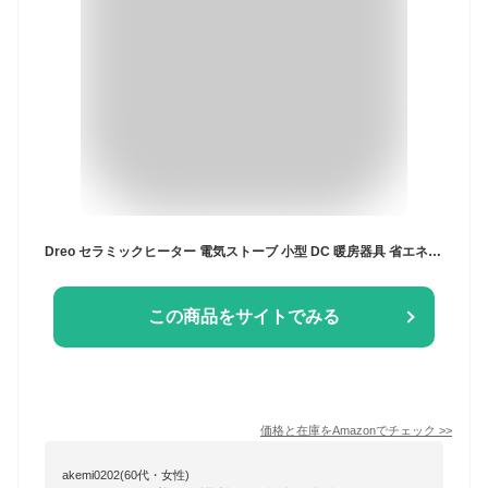
Dreo セラミックヒーター 電気ストーブ 小型 DC 暖房器具 省エネ 人気 70°自動首振り 静音 電気ファンヒーター 12時間タイマー 足元 1200W/800w/700w 温風ヒーター ECO恒温モー 転倒オフ 過熱保護 記憶機能付き コンパクト 脱衣所 卓上 オフィス 寝室 トイレ 洗面所 【日本語説明書あり】 リモコン操作可能
この商品をサイトでみる
価格と在庫を
Amazon
でチェック
>>
akemi0202(60代・女性)