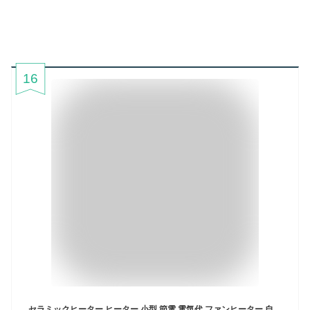
16
セラミックヒーター ヒーター 小型 節電 電気代 ファンヒーター 自動首振り 電気ヒーター 足元 速暖 省エネ 静音 過熱保護 暖房 オフィス