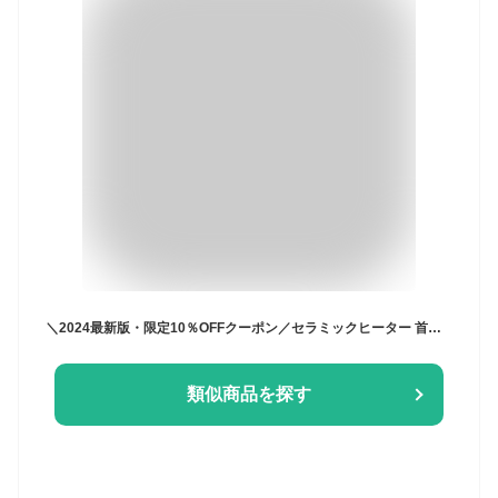
＼2024最新版・限定10％OFFクーポン／セラミックヒーター 首振り 3秒速熱 2000W 速暖 大型 暖房器具 省エネ ヒーター ファンヒーター 電気代 小型 リモコン付き 転倒自動停止 過熱保護 足元ヒーター 電気ストーブ 脱衣所 洗面所 トイレ 暖房 防寒対策
類似商品を探す