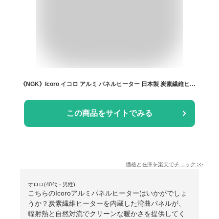
《NGK》Icoro イコロ アルミ パネルヒーター 日本製 炭素繊維ヒーター 電気ヒーター 足元ヒーター デスクヒーター ヒーター 暖房器具 省エネ 節電 足元暖房 キッチン トイレ 脱衣所 洗面所 オフィス 足元 ホワイト ブラウン i-500
この商品をサイトでみる
価格と在庫を
楽天
でチェック
>>
オロロ(40代・男性)
こちらのIcoroアルミパネルヒーターはいかがでしょ
うか？炭素繊維ヒーターを内蔵した湾曲パネルが、
輻射熱と自然対流でクリーンな暖かさを提供してく