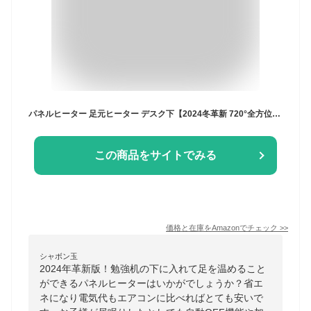
パネルヒーター 足元ヒーター デスク下【2024冬革新 720°全方位立体集熱】デスクヒーター 4段階タイマー 5段階温度調節 過熱保護 温度過昇防止 自動OFF機能 電気足温器 速暖 静音 省エネ 冷え対策 暖房器具 部屋/オフィス/ペットなどに適用 日本語説明書付き(グレー）
この商品をサイトでみる
価格と在庫を
Amazon
でチェック
>>
シャボン玉
2024年革新版！勉強机の下に入れて足を温めること
ができるパネルヒーターはいかがでしょうか？省エ
ネになり電気代もエアコンに比べればとても安いで