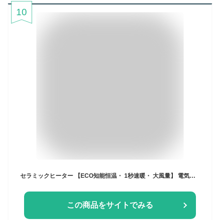
10
セラミックヒーター 【ECO知能恒温・ 1秒速暖・ 大風量】 電気ストーブ 首振り 2段階温度調整 マイナスイオン 400W/900W 電気ファンヒーター 低骚音 省エネ 小型 コンパクト 切り忘れ防止 セラミックファンヒーター 二重過熱保護 転倒OFF タイマー機能 操作簡単 電気ヒーター 足元 暖房器具 節電対策 衣類乾燥 脱衣所 寝室 トイレ 日本語取扱説明書
この商品をサイトでみる