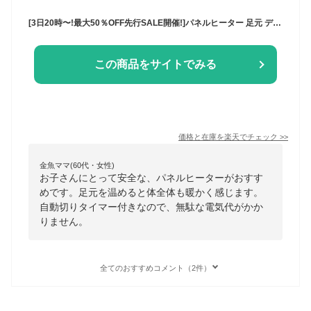
[3日20時〜!最大50％OFF先行SALE開催!]パネルヒーター 足元 デスクヒーター おしゃれ デスク下 ひざ下暖める 自動切タイマー 電気代 折りたたみ収納 コンパクト 安全装置 足元こたつ オフィス 受験勉強 暖房器具 寒さ対策 冬 アイリスオーヤマ APH-16B *
この商品をサイトでみる
価格と在庫を
楽天
でチェック
>>
金魚ママ(60代・女性)
お子さんにとって安全な、パネルヒーターがおすす
めです。足元を温めると体全体も暖かく感じます。
自動切りタイマー付きなので、無駄な電気代がかか
りません。
全てのおすすめコメント（2件）