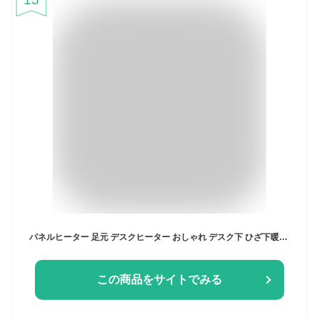
パネルヒーター 足元 デスクヒーター おしゃれ デスク下 ひざ下暖める 自動切タイマー 電気代 折りたたみ収納 コンパクト 安全装置 オフィス 受験勉強 暖房器具 寒さ対策 冬 APH-16B アイリスオーヤマ *【B】
この商品をサイトでみる