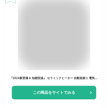
『2024新登場 & 知能恒温』 セラミックヒーター 自動首振り 電気ファンヒーター 小型 瞬間速暖 大風量 暖房器具 省エネ 3段階温度調整 立体送風 静音 マイナスイオン機能 空気清浄 タイマー機能 過熱保護 転倒OFF 冷暖房 寝室/トイレ/洗面所/台所/PSE認証済み (ブラック)
この商品をサイトでみる