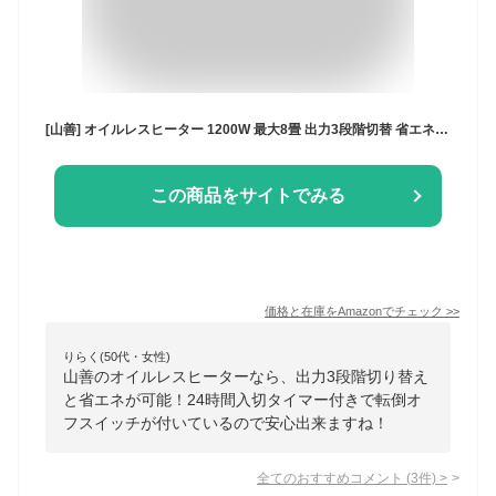
[山善] オイルレスヒーター 1200W 最大8畳 出力3段階切替 省エネ 温度調節機能 24時間入切タイマー付 チャイルドロック 転倒オフスイッチ ブラック DOL-J121(BK)
この商品をサイトでみる
価格と在庫を
Amazon
でチェック
>>
りらく(50代・女性)
山善のオイルレスヒーターなら、出力3段階切り替え
と省エネが可能！24時間入切タイマー付きで転倒オ
フスイッチが付いているので安心出来ますね！
全てのおすすめコメント
(
3
件)
>