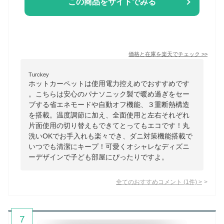
この商品をサイトでみる
価格と在庫を
楽天
でチェック
>>
Turckey
ホットカーペットは使用電力控えめでおすすめです
。こちらは安心のパナソニック製で暖め過ぎをセー
ブする省エネモードや自動オフ機能、３重断熱構造
を搭載。温度調節に加え、全面使用と左右それぞれ
片面使用の切り替えもできてとってもエコです！丸
洗いOKでお手入れも楽々でき、ダニ対策機能搭載で
いつでも清潔にキープ！可愛くオシャレなディズニ
ーデザインで子ども部屋にぴったりですよ。
全てのおすすめコメント
(
1
件)
>
7