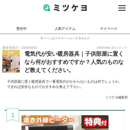
受付中
人気アイテム
マイページ
本ページはプロモーションを含みます
最終更新日：2026/08/01
6435
View
24
コメント
決定
電気代が安い暖房器具｜子供部屋に置く
なら何がおすすめですか？人気のものな
ど教えてください。
子供部屋に置く暖房器具で一番電気代がかからないものは何でしょうか。
できれば安全なものでおすすめを教えて下さい。
ミツケヨ編集部
1