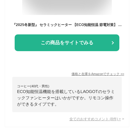
『2025冬新型』 セラミックヒーター 【ECO知能恒温 節電対策】 セラミックファンヒーター 暖房器具 省エネ 電気 首振り 3段階温度調整 800W/1200W 切り忘れ防止 二重過熱保護 転倒OFF タイマー機能 リモコン付き 大風量 速暖 電気ストーブ 電気ヒーター 足元 スリム タワー 脱衣所 寝室 トイレ 日本語取扱説明書 8畳 S720 ホワイト
この商品をサイトでみる
価格と在庫を
Amazon
でチェック
>>
コーヒー(40代・男性)
ECO知能恒温機能を搭載しているLAOGOTのセラミ
ックファンヒーターはいかがですか。リモコン操作
ができるタイプです。
全てのおすすめコメント
(
8
件)
>