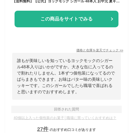
【送料無料】【公式】ヨックモック シガール 48本入 お中元 夏ギフト 2026 お盆 お供え 詰め合わせ プレゼント スイーツ ギフト プチギフト クッキー 退職 洋菓子 お菓子 焼き菓子 手土産 個包装 お取り寄せ お礼 お祝い
この商品をサイトでみる
価格と在庫を
楽天
でチェック
>>
誰もが美味しいを知っているヨックモックのシガー
ル48本入りはいかがですか。大きな缶に入ってるの
で割れたりしません。1本ずつ個包装になってるので
ばらまきもできます。お味はバター味の美味しいク
ッキーです。このシガールでしたら職場で喜ばれる
と思いますのでおすすめします。
回答された質問
40個以上入った個包装のお菓子│職場に買っていくおすすめは？
27
件
のおすすめ口コミがあります