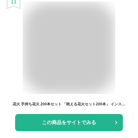
11
花火 手持ち花火 200本セット 「映える花火セット200本」 インスタ 映え 花火 手持ち パッケージ無し (カラフル8,ﾊﾟｯｹｰｼﾞ無し)
この商品をサイトでみる