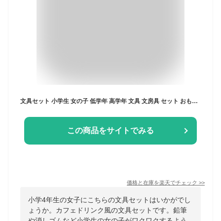
文具セット 小学生 女の子 低学年 高学年 文具 文房具 セット おもしろ 大量 子供会 イベント 景品 ビンゴ くじ引き 詰め合わせ 発表会 1000 円 子供 子ども こども 女子 プチギフト ギフト プレゼント 誕生日 お菓子 縁日 夏祭り 韓国 卒園 タピオカ 学童 塾 クリスマス
この商品をサイトでみる
価格と在庫を
楽天
でチェック
>>
小学4年生の女子にこちらの文具セットはいかがでし
ょうか。カフェドリンク風の文具セットです。鉛筆
や消しゴムなど小学生の女の子がワクワクするよう