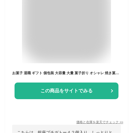
お菓子 退職 ギフト 個包装 大容量 大量 菓子折り オシャレ 焼き菓子 ばらまき 誕生日 産休 洋菓子 スイーツ 詰め合わせ 銀座プチガトー【42個】父の日 プレゼント 職場 復帰 転勤 引越し 挨拶 手土産 差し入れ 当日出荷 翌日配送 訳あり 最短賞味期限 6／12
この商品をサイトでみる
価格と在庫を
楽天
でチェック
>>
こちらは、銀座プチガトー４２個入り。しっとりと