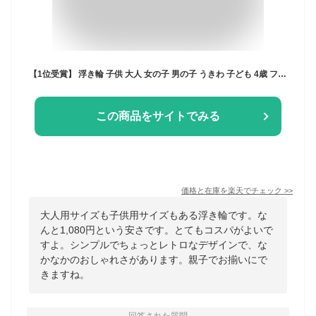
【1位受賞】 浮き輪 子供 大人 女の子 男の子 うきわ 子ども 4歳 フローティング フロート ドーナツ浮き輪 幼児 キッズ かわいい 夏休み アウトドア 夏 海 水遊び 海水浴 プール
この商品をサイトでみる
価格と在庫を
楽天
でチェック
>>
大人用サイズも子供用サイズもある浮き輪です。な
んと1,080円という安さです。とてもコスパがよいで
すよ。シンプルでちょっとレトロなデザインで、な
かなかのおしゃれさがあります。親子でお揃いにで
きますね。
回答された質問