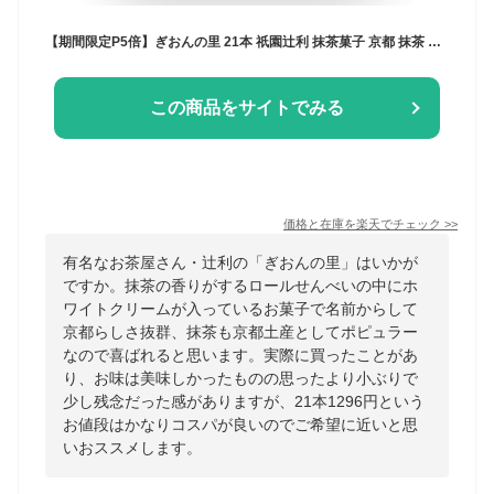
【期間限定P5倍】ぎおんの里 21本 祇園辻利 抹茶菓子 京都 抹茶 日本茶 お茶菓子 茶菓子 お菓子 菓子 和菓子 洋菓子 焼き菓子 せんべい 煎餅 クッキー 京都菓子 スイーツ 和スイーツ 個包装 小分け 高級 和風 京都土産 ギフト プレゼント 贈り物 お取り寄せ
この商品をサイトでみる
価格と在庫を
楽天
でチェック
>>
有名なお茶屋さん・辻利の「ぎおんの里」はいかが
ですか。抹茶の香りがするロールせんべいの中にホ
ワイトクリームが入っているお菓子で名前からして
京都らしさ抜群、抹茶も京都土産としてポピュラー
なので喜ばれると思います。実際に買ったことがあ
り、お味は美味しかったものの思ったより小ぶりで
少し残念だった感がありますが、21本1296円という
お値段はかなりコスパが良いのでご希望に近いと思
いおススメします。