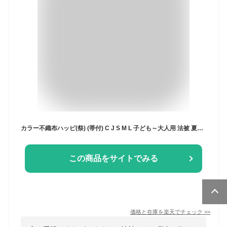
カラー不織布ハッピ(祭) (帯付) C J S M L 子ども～大人用 法被 夏祭り 運動会 アーテック はっぴ 安い はんてん 高校生 中学生 大人 祭り イベント 市松柄
この商品をサイトでみる
価格と在庫を
楽天
でチェック
>>