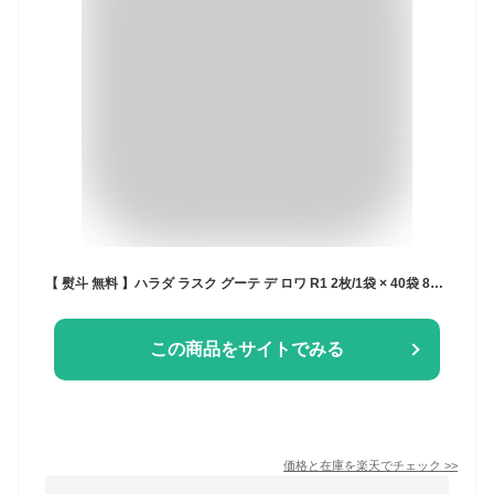
【 熨斗 無料 】ハラダ ラスク グーテ デ ロワ R1 2枚/1袋 × 40袋 80枚入 詰め合わせ 個包装 プレゼント 大量 配る 焼き菓子 手土産 お菓子 ハラダ ガトーフェスタハラダ 退職 会社 ギフト 転勤 上司 チョコ以外 2026 お返し お菓子 スイーツ
この商品をサイトでみる
価格と在庫を
楽天
でチェック
>>