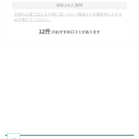
回答された質問
京都お土産でばらまき用に安いもの｜職場など大量配布におすす
めを教えてください。
12
件
のおすすめ口コミがあります