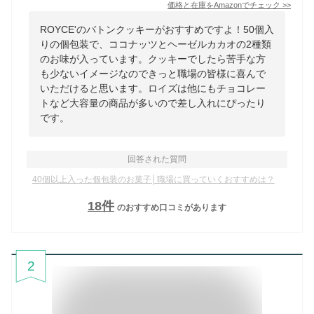
価格と在庫を
Amazon
でチェック
>>
ROYCE'のバトンクッキーがおすすめですよ！50個入
りの個包装で、ココナッツとヘーゼルカカオの2種類
のお味が入っています。クッキーでしたら苦手な方
も少ないイメージなのできっと職場の皆様に喜んで
いただけると思います。ロイズは他にもチョコレー
トなど大容量の商品が多いので差し入れにぴったり
です。
回答された質問
40個以上入った個包装のお菓子│職場に買っていくおすすめは？
18
件
のおすすめ口コミがあります
2