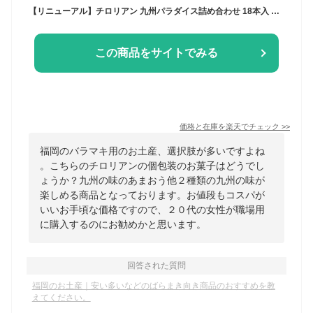
【リニューアル】チロリアン 九州パラダイス詰め合わせ 18本入 送料無料 お菓子 ギフト プチギフト 個包装 詰め合わせ スイーツ プレゼント ばらまき 職場 焼き菓子 子供 お配り クッキー あまおう 福岡 お土産 ご当地 九州 お礼 人気 お茶菓子 手土産 ホワイトデー
この商品をサイトでみる
価格と在庫を
楽天
でチェック
>>
福岡のバラマキ用のお土産、選択肢が多いですよね
。こちらのチロリアンの個包装のお菓子はどうでし
ょうか？九州の味のあまおう他２種類の九州の味が
楽しめる商品となっております。お値段もコスパが
いいお手頃な価格ですので、２０代の女性が職場用
に購入するのにお勧めかと思います。
回答された質問
福岡のお土産｜安い多いなどのばらまき向き商品のおすすめを教
えてください。