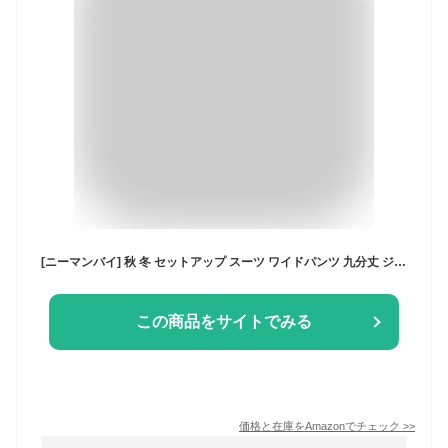
[ニーマンバイ] 秋 冬 セットアップ スーツ ワイドパンツ 九分丈 ジャケット 無地 通勤 フォーマル 2点セット ボトムス ビジネス 喪服セット お受験スーツ 入園式 入学式スーツ 卒業スーツ アンサンブル セレモニースーツ 入園 上品 卒業式 セレモニー ファッション クラシカル キレイメ 母親 ロング ドレス パンツ パンツスーツ 着痩せ きれいめ セット グレー M
この商品をサイトでみる
価格と在庫を
Amazon
でチェック
>>