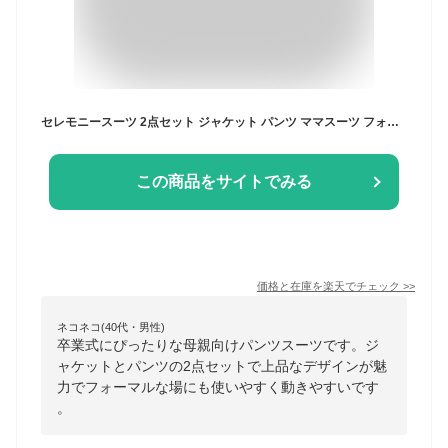
セレモニースーツ 2点セット ジャケット パンツ ママスーツ フォーマルスーツ パンツスーツ レディース ミセス 50代 40代 30代 七五三 お宮参り 卒園式 入学式 卒業式 親族 母親 服装 女性 大きいサイズ セットアップ 上品 通勤 即日発送 プレゼント ギフト
この商品をサイトでみる
価格と在庫を
楽天
でチェック
>>
ネコネコ(40代・男性)
卒業式にぴったりな母親向けパンツスーツです。ジ
ャケットとパンツの2点セットで上品なデザインが魅
力でフォーマルな場にも使いやすく動きやすいです
。