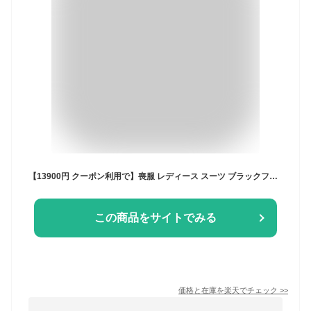
【13900円 クーポン利用で】喪服 レディース スーツ ブラックフォーマル フォーマル パンツスーツ 大きいサイズ 黒 冠婚葬祭 葬式 通夜 礼服 法事 洗える 体型カバー ゆったり 40代 50代 60代 30代 20代 アンサンブル 前開き ケープ ジャケット ブラウス パンツ 3点セット
この商品をサイトでみる
価格と在庫を
楽天
でチェック
>>