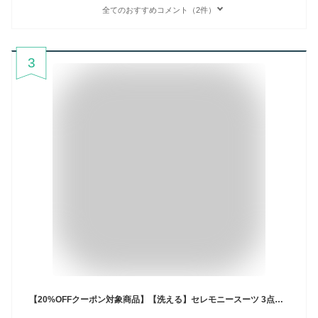
全てのおすすめコメント（2件）
3
【20%OFFクーポン対象商品】【洗える】セレモニースーツ 3点セット ジャケット ボウタイブラウス ワイドパンツスーツ ママスーツ フォーマルスーツ レディース ミセス 入学式 卒園卒業式 七五三 50代 40代 30代 親族 母親 服装 大きいサイズ 黒 紺 上品 即日発送 ギフト