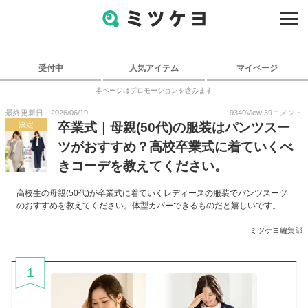
受付中
人気アイテム
マイページ
本ページはプロモーションを含みます
最終更新日：2026/06/19
9340
View
39
コメント
決定
卒業式｜母親(50代)の服装はパンツスー
ツがおすすめ？高校卒業式に着ていくべ
きコーデを教えてください。
高校生の母親(50代)が卒業式に着ていくレディースの服装でパンツスーツ
のおすすめを教えてください。体型カバーできるものだと嬉しいです。
ミツケヨ編集部
1