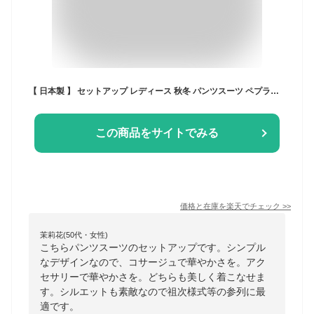
【 日本製 】 セットアップ レディース 秋冬 パンツスーツ ペプラム 七五三 卒業式 40代 30代 顔合わせ 母親 服装 50代 入学式 ママスーツ 母 フォーマル セレモニー お宮参り 【モナルーチェペプラムPOスティックPTセットアップ】＜8010S5302＞
この商品をサイトでみる
価格と在庫を
楽天
でチェック
>>
茉莉花(50代・女性)
こちらパンツスーツのセットアップです。シンプル
なデザインなので、コサージュで華やかさを。アク
セサリーで華やかさを。どちらも美しく着こなせま
す。シルエットも素敵なので祖次様式等の参列に最
適です。