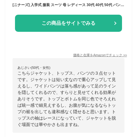
[ニナーズ] 入学式 服装 スーツ 母 レディース 30代 40代 50代 パンツスーツ セレモニースーツ ママスーツ 母親 入園式 卒園式 卒業式 大きいサイズ CS-2301 (9号)
この商品をサイトでみる
価格と在庫を
Amazon
でチェック
>>
あじさい(50代・女性)
こちらジャケット、トップス、パンツの３点セット
です。ジャケットは短い丈なので重心アップして見
えるし、ワイドパンツは落ち感があって足のライン
を隠してくれるので、すらりと見せてくれる効果が
ありそうです。トップとボトムを同じ色でそろえれ
ば統一感で細見えするし、お腹が気になるならトッ
プの裾を出しても違和感なく隠せると思います。ト
ップスの袖はレースになっていて、ジャケットを脱
ぐ場面では華やかさも出ますね。