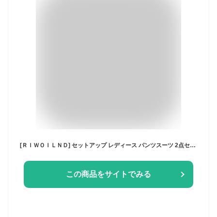
[ＲＩＷＯＩＬＮＤ] セットアップ レディース パンツスーツ 2点セット ジャケット フォーマル 洗える 大きいサイズ 体型カバー お洒落 通勤 ママ 入学式 入園式 卒業式 普段着 春秋 冬 (3XL, グレー)
この商品をサイトでみる