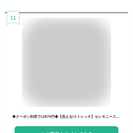
11
◆クーポン利用で12870円◆【洗える/ストレッチ】セレモニースーツ 3点セット ジャケット ボウタイブラウス テーパードパンツ ママスーツ フォーマル レディース ミセス 入学式 卒業式 お宮参り 50代 40代 30代 母親 オフィスカジュアル 消臭効果 即日発送 プレゼント