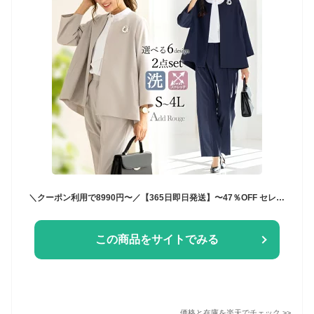
＼クーポン利用で8990円〜／【365日即日発送】〜47％OFF セレモニースーツ 入学式 ママスーツ 卒業式 母親 パンツ セットアップ 入園式 卒園式 お宮参り 七五三 レディース フォーマル 黒 ネイビー カジュアル おしゃれ コーデ かっこいい 試着チケット対象
この商品をサイトでみる
価格と在庫を
楽天
でチェック
>>