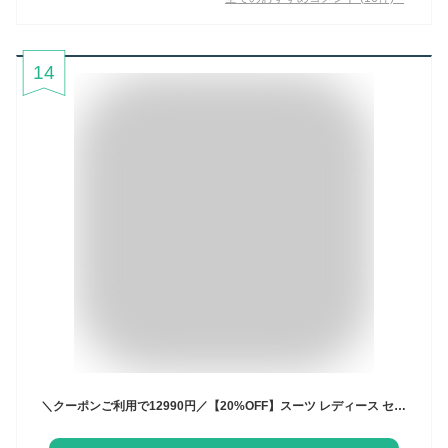
14
＼クーポンご利用で12990円／【20%OFF】スーツ レディース セレモニースーツ 入学式 ママスーツ 卒業式 スーツ 母 卒園式 入園式 服装 母親 結婚式 フォーマルスーツ パンツスーツ セットアップ 大きいサイズ 30代 40代 50代 おしゃれ 試着チケット対象