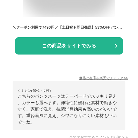
＼クーポン利用で7490円／【土日祝も即日発送】53%OFF パンツ セットアップ 入学式 ママスーツ 卒業式 スーツ 母親 入園式 卒園式 お宮参り 七五三 レディース セレモニースーツ フォーマル 黒 ネイビー カジュアル おしゃれ コーデ かっこいい 試着チケット対象
この商品をサイトでみる
価格と在庫を
楽天
でチェック
>>
クミカン(40代・女性)
こちらのパンツスーツはテーパードでスッキリ見え
、カラーも選べます。伸縮性に優れた素材で動きや
すく、家庭で洗え、抗菌消臭効果も高いのがいいで
す。重ね着風に見え、シワになりにくい素材もいい
ですね。
全てのおすすめコメント
(
16
件)
>