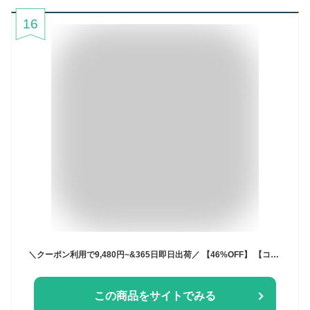
16
＼クーポン利用で9,480円~&365日即日出荷／ 【46%OFF】 【コサージュ付き】 スーツ レディース セレモニー フォーマル ママスーツ ストレッチ 洗える パンツ ビジネス オフィス ネイビー 黒 大きいサイズ 入学式 入園式 卒業式 卒園式 試着チケット対象
この商品をサイトでみる