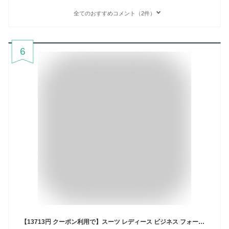
全てのおすすめコメント（2件）
6
【13713円 クーポン利用で】スーツ レディース ビジネス フォーマル 大きいサイズ セットアップ パンツスーツ ビジネススーツ ママスーツ セレモニースーツ かっこいい 小さいサイズ 入学式 卒業式 40代 50代 30代 20代 入園式 卒園式 春 【裾上げサービス対象】