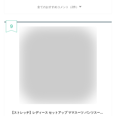
全てのおすすめコメント（2件）
9
【ストレッチ】レディース セットアップ ママスーツ パンツスーツ パンツドレス セレモニー フォーマルスーツ 七五三 卒園式 卒業式 入学式 入園式 ミセス 50代 40代 30代 上品 きれいめ 母親 結婚式 お呼ばれ パーティー 大きいサイズ 即日発送