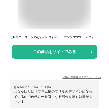
セレモニースーツ 2点セット ジャケット パンツ ママスーツ フォーマルスーツ パンツスーツ レディース ミセス 50代 40代 30代 七五三 お宮参り 卒園式 入学式 卒業式 親族 母親 服装 女性 大きいサイズ セットアップ 上品 通勤 即日発送 プレゼント ギフト
この商品をサイトでみる
価格と在庫を
楽天
でチェック
>>
あみあみアミーゴ(40代・女性)
おなか回りにペプラム風のフリルのデザインになっ
ているので自然に一番気になる部分を隠す効果があ
ります。