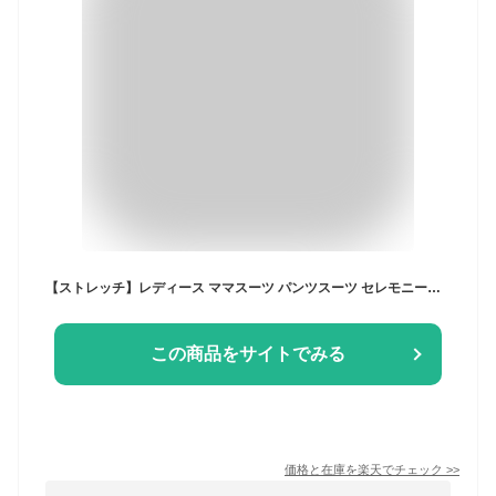
【ストレッチ】レディース ママスーツ パンツスーツ セレモニースーツ 2点セット ノーカラージャケット スリムパンツ フォーマル ミセス 50代 40代 30代 入学式 入園式 卒園式 卒業式 七五三 お宮参り 学校行事 通勤 母親 服装 上品 体型カバー 即日発送 プレゼント sa0124
この商品をサイトでみる
価格と在庫を
楽天
でチェック
>>