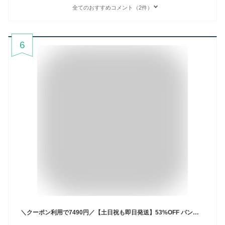
全てのおすすめコメント（2件）
6
＼クーポン利用で7490円／【土日祝も即日発送】53%OFF パンツ セットアップ 入学式 ママスーツ 卒業式 スーツ 母親 入園式 卒園式 お宮参り 七五三 レディース セレモニースーツ フォーマル 黒 ネイビー カジュアル おしゃれ コーデ かっこいい 試着チケット対象