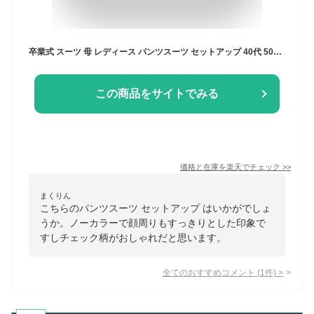
卒業式 スーツ 母 レディース パンツスーツ セットアップ 40代 50代 おしゃれ ママフォーマル 卒園式 入学式 ジャケット 通勤 OL 母親 2点セット 母の日 プレゼント
この商品をサイトでみる
価格と在庫を
楽天
でチェック
>>
まくりん
こちらのパンツスーツ セットアップ はいかがでしょ
うか。ノーカラーで顔周りもすっきりとした印象で
すしチェック柄がおしゃれだと思います。
全てのおすすめコメント
(
1
件)
>