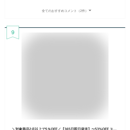
全てのおすすめコメント（2件）
9
＼対象商品2点以上で5％OFF／【365日即日発送】〜53%OFF スーツ レディース ビジネス セットアップ 洗える パンツスーツ ロングジャケット 春夏秋冬対応 ストレッチ 大きいサイズ 30代 40代 50代 通勤 面接 セレモニー オフィス 試着チケット対象