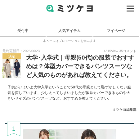
受付中
人気アイテム
マイページ
本ページはプロモーションを含みます
最終更新日：2026/06/23
4315
View
35
コメント
決定
大学･入学式｜母親(50代)の服装でおすす
めは？体型カバーできるパンツスーツな
ど人気のものがあれば教えてください。
子供がいよいよ大学入学ということで50代の母親として恥ずかしくない服
装を探しています。少し太ってしまいましたが体系カバーできるものや大
きいサイズのパンツスーツなど、おすすめを教えてください。
ミツケヨ編集部
1