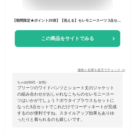
【期間限定★ポイント20倍】【洗える】セレモニースーツ 3点セット ジャケット ボウタイブラウス ワイドパンツスーツ ママスーツ フォーマルスーツ レディース ミセス 入学式 卒園卒業式 七五三 50代 40代 30代 親族 母親 服装 大きいサイズ 黒 紺 上品 即日発送 ギフト
この商品をサイトでみる
価格と在庫を
楽天
でチェック
>>
ちゃゆ(50代・女性)
プリーツのワイドパンツとショート丈のジャケット
の組み合わせがおしゃれなこちらのセレモニースー
ツはいかがでしょう？ボウタイブラウスもセットに
なった3点セットでこれだけでコーディネートが完成
するのが便利ですね。スタイルアップ効果もありゆ
ったりと着られるのも嬉しいです。