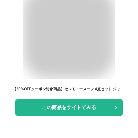
【30%OFFクーポン対象商品】セレモニースーツ 4点セット ジャケット トップス パンツ ママスーツ フォーマルスーツ パンツスーツ レディース ミセス 入学式 卒業式 七五三 50代 40代 30代 結婚式 親族 母親 服装 女性 大きいサイズ 体型カバー 即日発送 プレゼント ギフト
この商品をサイトでみる