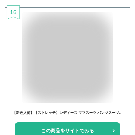
16
【新色入荷】【ストレッチ】レディース ママスーツ パンツスーツ セレモニースーツ 2点セット ノーカラージャケット テーパードパンツ フォーマル ミセス 50代 40代 30代 入園式 卒園式 卒業式 七五三 母親 服装 上品 体型カバー 即日発送 ギフト
この商品をサイトでみる