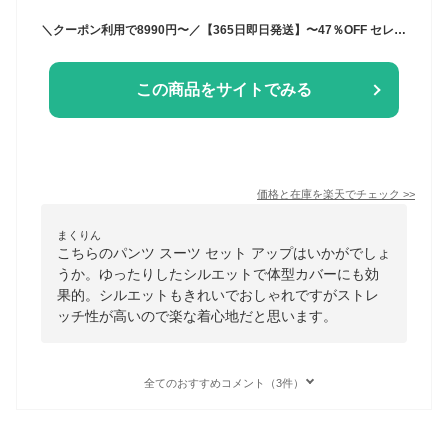
＼クーポン利用で8990円〜／【365日即日発送】〜47％OFF セレモニースーツ 入学式 ママスーツ 卒業式 母親 パンツ セットアップ 入園式 卒園式 お宮参り 七五三 レディース フォーマル 黒 ネイビー カジュアル おしゃれ コーデ かっこいい 試着チケット対象
この商品をサイトでみる
価格と在庫を
楽天
でチェック
>>
まくりん
こちらのパンツ スーツ セット アップはいかがでしょ
うか。ゆったりしたシルエットで体型カバーにも効
果的。シルエットもきれいでおしゃれですがストレ
ッチ性が高いので楽な着心地だと思います。
全てのおすすめコメント（3件）