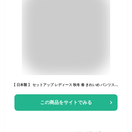
【 日本製 】 セットアップ レディース 秋冬 春 きれいめ パンツスーツ 入学式 ママスーツ 卒業式 40代 30代 顔合わせ 母親 服装 50代 セレモニー フォーマル 大きいサイズ 【モナルーチェJKスティックPTセットアップ】＜8009S5302＞
この商品をサイトでみる