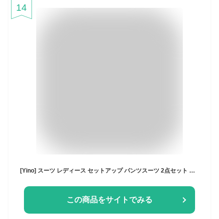
14
[Yino] スーツ レディース セットアップ パンツスーツ 2点セット ノーカラージャケット+ワイドパンツ ツイード風 洗える 体型カバー おしゃれ 優しい 入学式 卒業式 ママ 通勤 フォーマル
この商品をサイトでみる