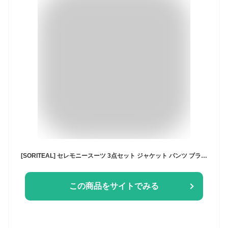
[SORITEAL] セレモニースーツ 3点セット ジャケット パンツ ブラウス パンツスーツ セットアップ 入学式 卒業式 入園式 卒園式 七五三 洗える 20代 30代 40代 50代 60代 クロ 17号 230313773
この商品をサイトでみる