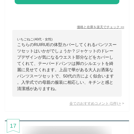
価格と在庫を
楽天
でチェック
>>
いちごねこ(40代・女性)
こちらのRUIRUEの体型カバーしてくれるパンツスー
ツセットはいかがでしょうか？ジャケットのドレー
プデザインが気になるウエスト部分などをカバーし
てくれて、テーパードパンツは脚のシルエットを綺
麗に見せてくれます。上品で華がある大人お洒落な
パンツスーツセットで、50代の方によく似合います
。入学式での母親の服装に相応しい、キチンと感と
清潔感がありますね。
全てのおすすめコメント
(
1
件)
>
17