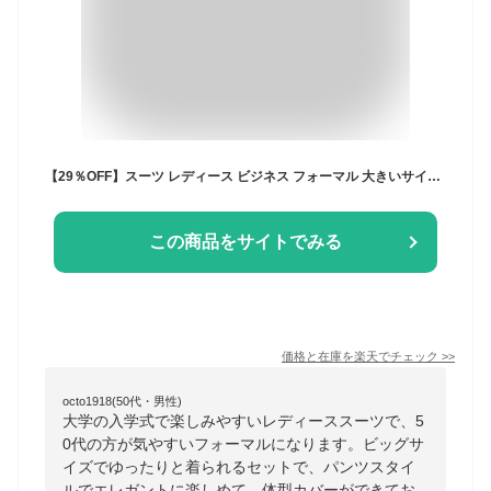
【29％OFF】スーツ レディース ビジネス フォーマル 大きいサイズ セットアップ パンツスーツ ビジネススーツ セレモニースーツ ママスーツ かっこいい 卒業式 入学式 30代 40代 50代 入園式 卒園式 オフィス 母親 服装 七五三 セット ペプラム 洗える
この商品をサイトでみる
価格と在庫を
楽天
でチェック
>>
octo1918(50代・男性)
大学の入学式で楽しみやすいレディーススーツで、5
0代の方が気やすいフォーマルになります。ビッグサ
イズでゆったりと着られるセットで、パンツスタイ
ルでエレガントに楽しめて、体型カバーができてお