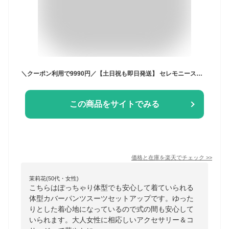
＼クーポン利用で9990円／【土日祝も即日発送】 セレモニースーツ 入学式 ママスーツ 卒業式 スーツ 母親 3点セット パンツ セットアップ 入園式 卒園式 お宮参り 七五三 レディース フォーマル 黒 ネイビー カジュアル おしゃれ コーデ かっこいい 試着チケット対象
この商品をサイトでみる
価格と在庫を
楽天
でチェック
>>
茉莉花(50代・女性)
こちらはぽっちゃり体型でも安心して着ていられる
体型カバーパンツスーツセットアップです。ゆった
りとした着心地になっているので式の間も安心して
いられます。大人女性に相応しいアクセサリー＆コ