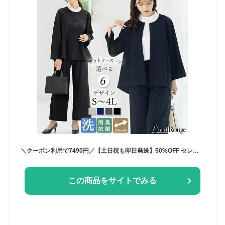
＼クーポン利用で7490円／【土日祝も即日発送】50%OFF セレモニースーツ 入学式 ママスーツ 卒業式 スーツ 母親 パンツ セットアップ 入園式 卒園式 お宮参り 七五三 レディース フォーマル 黒 ネイビー カジュアル おしゃれ コーデ かっこいい 試着チケット対象
この商品をサイトでみる