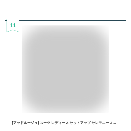
11
[アッドルージュ] スーツ レディース セットアップ セレモニースーツ 入学式 ママスーツ 卒業式 洗える 大きいサイズ カジュアル【t5351】 Mサイズ ネイビー