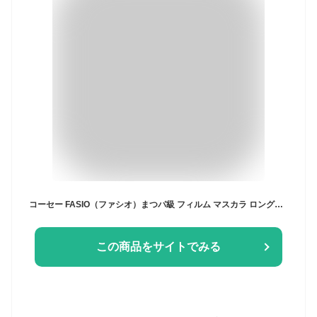
コーセー FASIO（ファシオ）まつパ級 フィルム マスカラ ロング＆ボリューム 6g 全2色 繊維入り お湯で落ちる
この商品をサイトでみる