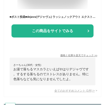
■ポスト投函■dejavu(デジャヴュ) ラッシュノックアウト エクストラボリュームE モカブラウン
この商品をサイトでみる
価格と在庫を
楽天
でチェック
>>
さーちゃん(30代・女性)
お湯で落ちるマスカラといえばやはりデジャヴです
。するする落ちるのでストレスがありません。特に
色落ちなども気になりませんでしたよ。
全てのおすすめコメント
(
1
件)
>