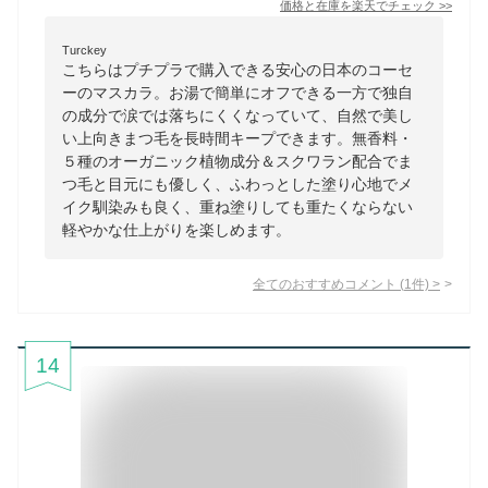
価格と在庫を
楽天
でチェック
>>
Turckey
こちらはプチプラで購入できる安心の日本のコーセ
ーのマスカラ。お湯で簡単にオフできる一方で独自
の成分で涙では落ちにくくなっていて、自然で美し
い上向きまつ毛を長時間キープできます。無香料・
５種のオーガニック植物成分＆スクワラン配合でま
つ毛と目元にも優しく、ふわっとした塗り心地でメ
イク馴染みも良く、重ね塗りしても重たくならない
軽やかな仕上がりを楽しめます。
全てのおすすめコメント
(
1
件)
>
14