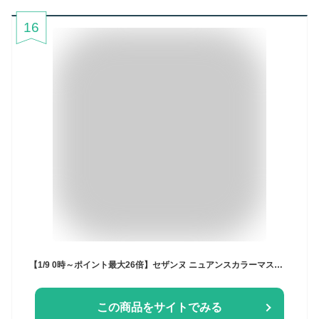
16
【1/9 0時～ポイント最大26倍】セザンヌ ニュアンスカラーマスカラ 高発色 ニュアンス感 スマッジプルーフ お湯 オフ 秋色＜CEZANNE／セザンヌ＞【正規品】【メール便1通3個まで可】【ギフト対応可】
この商品をサイトでみる