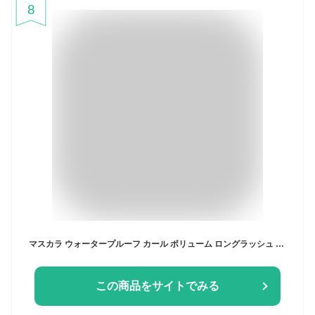
8
マスカラ ウォータープルーフ カール ボリューム ロングラッシュ ボリューム＆ロングタイプ 送料無料 ピュアクリスティ / 黒々としたツヤと上向きカールで滲まない より長く濃密なのにパンダ目にもダマにもならない しかもお湯で簡単オフ
この商品をサイトでみる