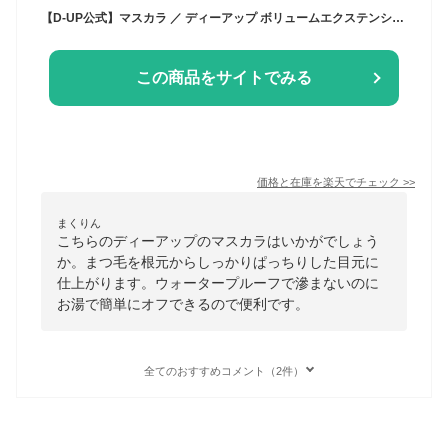
【D-UP公式】マスカラ ／ ディーアップ ボリュームエクステンション マスカラ [ウォータープルーフ お湯で落ちる ブラック]
この商品をサイトでみる
価格と在庫を
楽天
でチェック
>>
まくりん
こちらのディーアップのマスカラはいかがでしょう
か。まつ毛を根元からしっかりぱっちりした目元に
仕上がります。ウォータープルーフで滲まないのに
お湯で簡単にオフできるので便利です。
全てのおすすめコメント（2件）