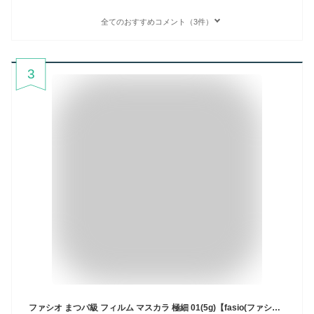
全てのおすすめコメント（3件）
3
ファシオ まつパ級 フィルム マスカラ 極細 01(5g)【fasio(ファシオ)】[ブラック お湯で落ちる 下まつげ うぶ毛]