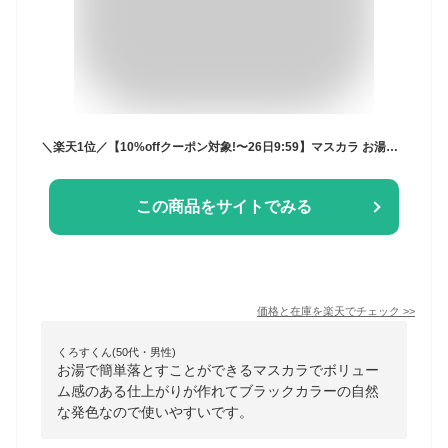
＼楽天1位／【10%offクーポン対象!〜26日9:59】マスカラ お湯オフ ボリューム ウォータープルーフ 繊維 入り お湯で落ちる 落ちない お湯で落とせる ロング 最強 無 添加 マスカラ美容液 まつ毛【ラグシア 映えマスカラ ロング＆ラスティング 1本】
この商品をサイトでみる
価格と在庫を
楽天
でチェック
>>
くろすくん(50代・男性)
お湯で簡単落とすことができるマスカラでボリュー
ム感のある仕上がりが作れてブラックカラーの自然
な発色なので使いやすいです。