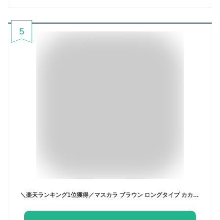
5
＼楽天ランキング1位獲得／マスカラ ブラウン ロングタイプ カカオラッシュ CACAOLASH フィルムタイプ 速乾 お湯で落ちる ヒト幹細胞培養液配合 日本製 MASHEL (単品)ブラウンマスカラ