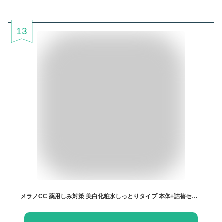
13
メラノCC 薬用しみ対策 美白化粧水しっとりタイプ 本体+詰替セット +極潤サシェット付 【医薬部外品】【Amazon.co.jp限定品】