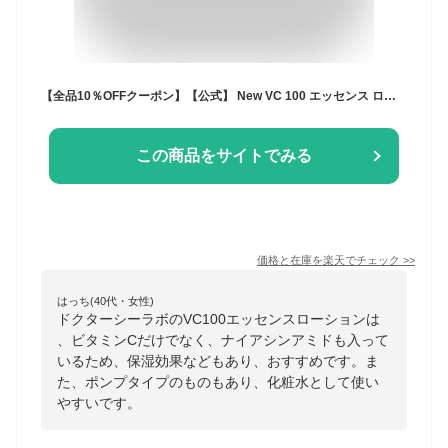
【全品10％OFFクーポン】【公式】 New VC 100 エッセンス ローション EX V 150mL [ ビタミンC 化粧水 ] 高保湿 紫外線 美容液 毛穴 敏感 ナイアシンアミド プレゼント 人気ランキング ギフト メンズ スキンケア メンズコスメ ドクターシーラボ
この商品をサイトでみる
価格と在庫を
楽天
でチェック
>>
はっち(40代・女性)
ドクターシーラボのVC100エッセンスローションは
、ビタミンCだけでなく、ナイアシンアミドも入って
いるため、保湿効果などもあり、おすすめです。ま
た、ポンプタイプのものもあり、化粧水として使い
やすいです。