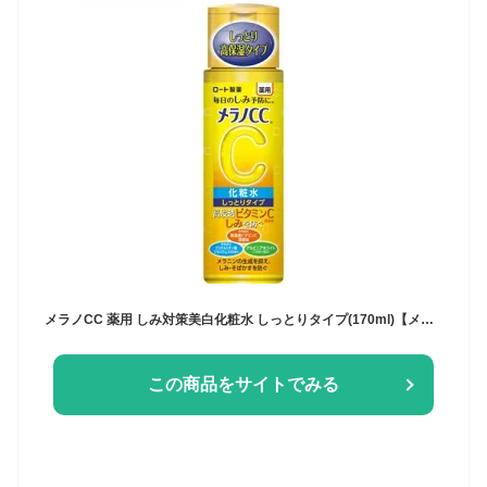
メラノCC 薬用 しみ対策美白化粧水 しっとりタイプ(170ml)【メラノCC】[化粧水 美白 メラノCC ニキビ シミ 毛穴 ビタミンC]
この商品をサイトでみる