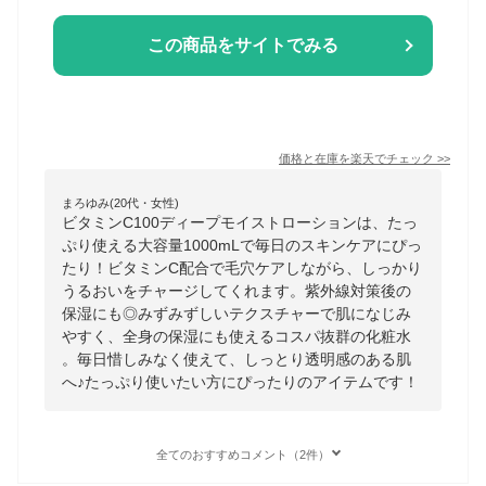
この商品をサイトでみる
価格と在庫を
楽天
でチェック
>>
まろゆみ(20代・女性)
ビタミンC100ディープモイストローションは、たっ
ぷり使える大容量1000mLで毎日のスキンケアにぴっ
たり！ビタミンC配合で毛穴ケアしながら、しっかり
うるおいをチャージしてくれます。紫外線対策後の
保湿にも◎みずみずしいテクスチャーで肌になじみ
やすく、全身の保湿にも使えるコスパ抜群の化粧水
。毎日惜しみなく使えて、しっとり透明感のある肌
へ♪たっぷり使いたい方にぴったりのアイテムです！
全てのおすすめコメント（2件）