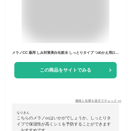
メラノCC 薬用 しみ対策美白化粧水 しっとりタイプ つめかえ用(170ml)【メラノCC】[化粧水 美白 メラノCC ニキビ シミ 毛穴 ビタミンC]
この商品をサイトでみる
価格と在庫を
楽天
でチェック
>>
なりきん
こちらのメラノccはいかがでしょうか。しっとりタ
イプで保湿性が高くシミを予防することができます
。おすすめです。