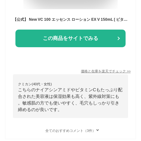
【公式】 New VC 100 エッセンス ローション EX V 150mL [ ビタミンC 化粧水 ] 高保湿 紫外線 美容液 毛穴 敏感 ナイアシンアミド プレゼント 人気ランキング ギフト メンズ スキンケア メンズコスメ ドクターシーラボ
この商品をサイトでみる
価格と在庫を
楽天
でチェック
>>
クミカン(40代・女性)
こちらのナイアシンアミドやビタミンCもたっぷり配
合された美容液は保湿効果も高く、紫外線対策にも
。敏感肌の方でも使いやすく、毛穴もしっかり引き
締めるのが良いです。
全てのおすすめコメント（3件）