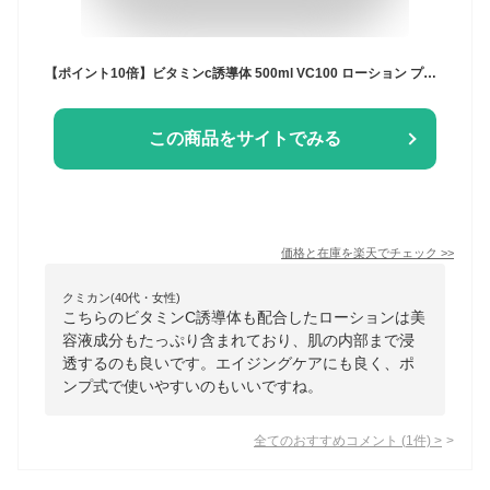
【ポイント10倍】ビタミンc誘導体 500ml VC100 ローション プレミアム EX 100倍浸透型 ビタミンc誘導体 化粧水 ポンプ式 VC100 エッセンス ローション 美容液 VCローション 【送料無料】【suhada】
この商品をサイトでみる
価格と在庫を
楽天
でチェック
>>
クミカン(40代・女性)
こちらのビタミンC誘導体も配合したローションは美
容液成分もたっぷり含まれており、肌の内部まで浸
透するのも良いです。エイジングケアにも良く、ポ
ンプ式で使いやすいのもいいですね。
全てのおすすめコメント
(
1
件)
>