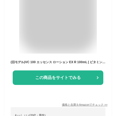
(旧モデル)VC 100 エッセンス ローション EX R 100mL [ ビタミンC 化粧水 ] お試し トライアル 高保湿 紫外線 乾燥 美容液 毛穴 敏感 ナイアシンアミド 顔 プレゼント 人気ランキング ギフト メンズ スキンケア ドクターシーラボ
この商品をサイトでみる
価格と在庫を
Amazon
でチェック
>>
わっしょい(20代・男性)