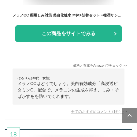
メラノCC 薬用しみ対策 美白化粧水 本体+詰替セット +極潤サシェット付 【医薬部外品】【Amazon.co.jp限定品】
この商品をサイトでみる
価格と在庫を
Amazon
でチェック
>>
はるりん(30代・女性)
メラノCCはどうでしょう。美白有効成分「高浸透ビ
タミンC」配合で、メラニンの生成を抑え、しみ・そ
ばかすをを防いでくれます。
全てのおすすめコメント
(
1
件)
>
18