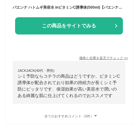
パエンナ ハトムギ美容水 inビタミンC誘導体(500ml)【パエンナ】[ハトムギ ビタミン]
この商品をサイトでみる
価格と在庫を
楽天
でチェック
>>
JACKJACK(40代・男性)
シミ予防ならコチラの商品はどうですか、ビタミンC
誘導体が配合されており効果の持続力が長くシミ予
防にピッタリです、保湿効果が高い美容水で潤いの
ある綺麗な肌に仕上げてくれるのでおススメです
全てのおすすめコメント（5件）