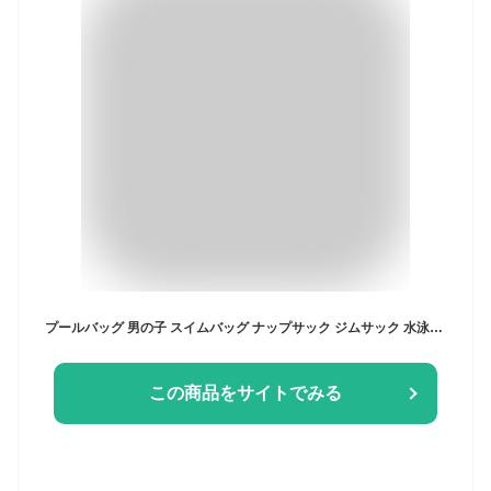
プールバッグ 男の子 スイムバッグ ナップサック ジムサック 水泳バッグ 大容量 防水 反射テープ付き プール バッグ リュック 巾着袋 ナイロン 軽量 乾湿分離 2ルーム多機能 シューズ収納可能 ビーチ スポーツバッグ 大人 女の子 小学生 子供 男女兼用 部活 運動 登山 旅行 キャンプ（黒）
この商品をサイトでみる