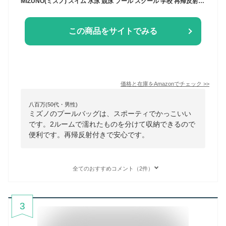
MIZUNO(ミズノ) スイム 水泳 競泳 プール スクール 学校 再帰反射付き プールバッグ 10リットル ジュニア N3JDB001 82：82：ネイビー×サックス
この商品をサイトでみる
価格と在庫を
Amazon
でチェック
>>
八百万(50代・男性)
ミズノのプールバッグは、スポーティでかっこいい
です。2ルームで濡れたものを分けて収納できるので
便利です。再帰反射付きで安心です。
全てのおすすめコメント（2件）
3