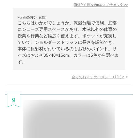
価格と在庫を
Amazon
でチェック
>>
kuraki(50代・女性)
こちらはいかがでしょうか。乾湿分離で便利。底部
にシューズ専用スペースがあり、水泳以外の体育の
授業や行楽など幅広く使えます。ポケットが充実し
ていて、ショルダーストラップは長さを調節でき、
本体に反射材が付いているのもお勧めポイント。サ
イズはおよそ35×48×15cm、カラーは5色から選べま
す。
全てのおすすめコメント
(
1
件)
>
9