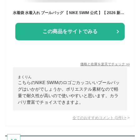
水着袋 水着入れ プールバッグ 【 NIKE SWIM 公式 】【 2026 新商品 】 ベーシックプールバッグ 1994039 ナイキ スイムバック バッグ スイミング 水泳 男の子 女の子 男子 女子 男児 女児 袋 スイミングスクール 水泳授業 小学生 小学校 中学生 中学校 ボーイズ ガールズ
この商品をサイトでみる
価格と在庫を
楽天
でチェック
>>
まくりん
こちらのNIKE SWIMのロゴごカッコいいプールバッ
グはいかがでしょうか。ポリエステル素材なので軽
量で耐久性が高いので使いやすいと思います。カラ
バリ豊富でチョイスできますよ。
全てのおすすめコメント
(
1
件)
>