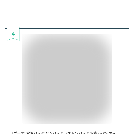
4
[プーマ] 水泳バッグ ジムバッグ ボストンバッグ 水泳カバン スイミング 部活 収納 プーマ スタイル スイム グリップ バッグ 079041 1 cm 25年春夏カラー ミント/ペールレモン(11)