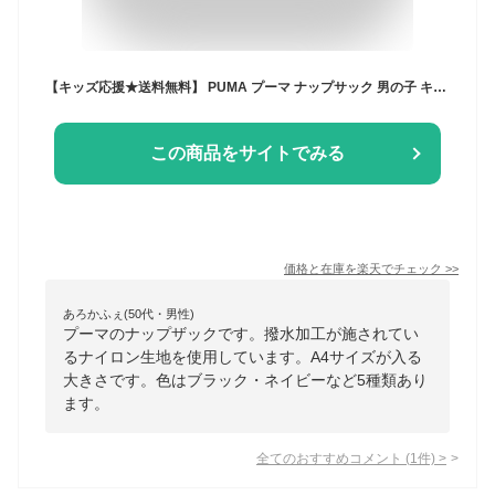
【キッズ応援★送料無料】 PUMA プーマ ナップサック 男の子 キッズ リュック リュックサック バックパック デイパック 拡張 A4 撥水 バッグ ジュニアバッグ 子供 かばん 通学 通園 年少 年長 年中 入園 幼稚園 小学生 低学年 遠足 クラブ 部活 運動 スポーツ
この商品をサイトでみる
価格と在庫を
楽天
でチェック
>>
あろかふぇ(50代・男性)
プーマのナップザックです。撥水加工が施されてい
るナイロン生地を使用しています。A4サイズが入る
大きさです。色はブラック・ネイビーなど5種類あり
ます。
全てのおすすめコメント
(
1
件)
>