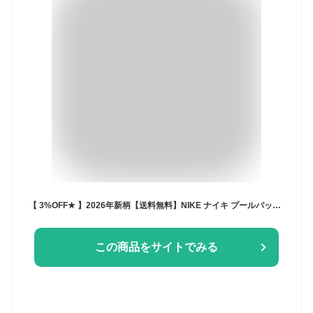
【 3%OFF★ 】2026年新柄【送料無料】NIKE ナイキ プールバッグ スイミング バック スポーツバッグ ナップサック リュック キッズ ジュニア メンズ レディース 水泳バッグ 2way 手提げ 男の子 女の子 海 スイムバッグ 大人 小学生 中学生 スポーツブランド ナップザック
この商品をサイトでみる