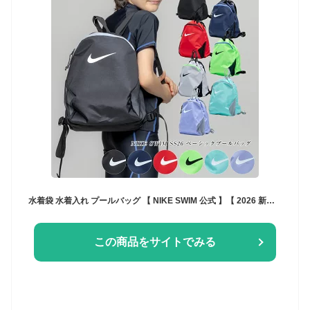
水着袋 水着入れ プールバッグ 【 NIKE SWIM 公式 】【 2026 新商品 】 ベーシックプールバッグ 1994039 ナイキ スイムバック バッグ スイミング 水泳 男の子 女の子 男子 女子 男児 女児 袋 スイミングスクール 水泳授業 小学生 小学校 中学生 中学校 ボーイズ ガールズ
この商品をサイトでみる