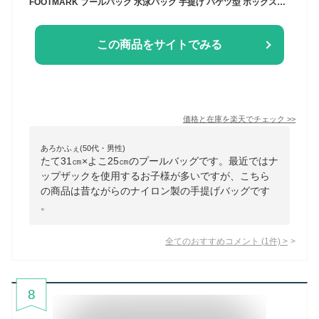
FOOTMARK プールバッグ 水泳バッグ 手提げ バケツ型 ボックス2 ナイロン 軽量 記名欄付き 無地 キッズ 小学生 幼稚園 学校対応 スイムバッグ 101480 レトロデザイン やわらか素材 ビニールが苦手なお子さまにも安心 通園 通学 プール授業 水泳教室 男の子 女の子 人気 定番
この商品をサイトでみる
価格と在庫を
楽天
でチェック
>>
あろかふぇ(50代・男性)
たて31㎝×よこ25㎝のプールバッグです。最近ではナ
ップザックを使用するお子様が多いですが、こちら
の商品は昔ながらのナイロン製の手提げバッグです
。
全てのおすすめコメント
(
1
件)
>
8