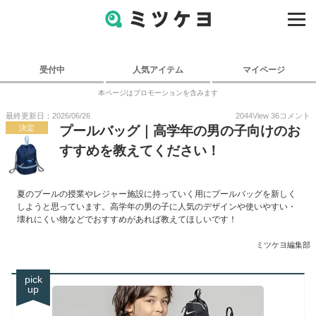
受付中
人気アイテム
マイページ
本ページはプロモーションを含みます
最終更新日：2026/06/26
2044
View
36
コメント
決定
プールバッグ｜高学年の男の子向けのお
すすめを教えてください！
夏のプールの授業やレジャー施設に持っていく用にプールバッグを新しく
しようと思っています。高学年の男の子に人気のデザインや使いやすい・
壊れにくい物などでおすすめがあれば教えてほしいです！
ミツケヨ編集部
pick
up