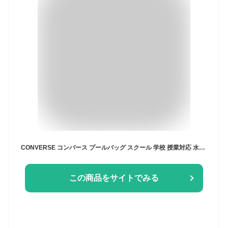
CONVERSE コンバース プールバッグ スクール 学校 授業対応 水泳 授業 ジュニア キッズ 小学生 中学生 高校生 高学年 男の子 指定 対応 メッシュ 軽量 大容量 大きめ リュック ナップサック 背負える 夏 体育 プール おしゃれ かっこいい 送料無料 ボンサック 2重底 225101
この商品をサイトでみる