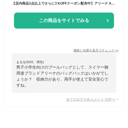
【店内商品3点以上でさらに3％OFFクーポン配布中】アリーナ ARENA 水泳 バックパック 35L リュック スイミングバッグ デイバッグ スポーツバッグ 2025年春夏モデル AS5SBP11U
この商品をサイトでみる
価格と在庫を
楽天
でチェック
>>
まるる(50代・男性)
男子小学生向けのプールバッグとして、スイマー御
用達ブランドアリーナのバッグパックはいかがでし
ょうか？ 収納力があり、両手が使えて安全安心で
すね。
全てのおすすめコメント
(
1
件)
>