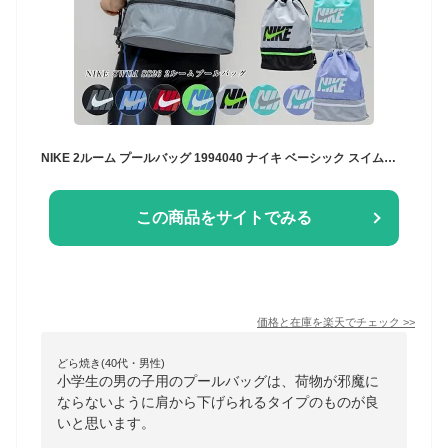
NIKE 2ルーム プールバッグ 1994040 ナイキ ベーシック スイムバック バッグ スイミング 水泳 男の子 女の子 男子 女子 男児 女児 袋 スイミングスクール 水泳授業 小学生 小学校 中学生 中学校 ボーイズ ガールズ メール便 送料無料
この商品をサイトでみる
価格と在庫を
楽天
でチェック
>>
どら焼き(40代・男性)
小学生の男の子用のプールバッグは、荷物が邪魔に
ならないように肩から下げられるタイプのものが良
いと思います。