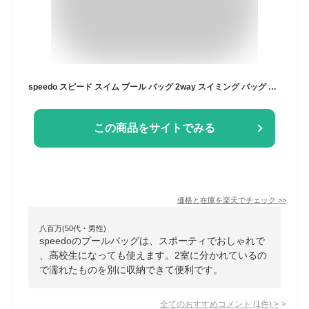
speedo スピード スイム プール バッグ 2way スイミング バッグ ワンショルダー 斜めがけ リュック 2室 靴入れ キッズ ジュニア 小学生 中学生 高校生 女の子 男の子 レディース メンズ 部活 クラブ活動 試合 ジム スポーツSD95B04 ジュニア スイムバッグ
この商品をサイトでみる
価格と在庫を
楽天
でチェック
>>
八百万(50代・男性)
speedoのプールバッグは、スポーティでおしゃれで
、高校生になっても使えます。2室に分かれているの
で濡れたものを別に収納できて便利です。
全てのおすすめコメント
(
1
件)
>