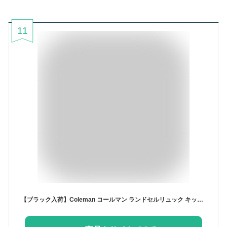
11
【ブラック入荷】Coleman コールマン ランドセルリュック キッズ リュック 【 認定販売店 】 ウォーカーウィズ ランドサック ランドセル型 リュックサック こども 男の子 女の子 小学生 1年生 新入学 A4 かばん 反射材 軽量 丈夫 通学 ランリュック WALKER WITH