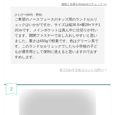
価格と在庫を
Amazon
でチェック
>>
ひとぴー(60代・男性)
ご希望のノースフェースのキッズ用のランドセルリ
ュックはいかがですか。サイズは縦36.5×横28×マチ1
2Cmです。メインポケットは真ん中に仕切りが付い
てます。開閉ファスナーで出し入れしやすいと思い
ました。重さは650gで軽量です。色はグリーン系で
す。このランドセルリュックでしたら小学校の子ど
もが通学用として便利に使えると思いますのでおす
すめします。
全てのおすすめコメント
(
1
件)
>
2