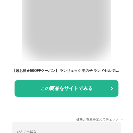
【超お得★50OFFクーポン】 ランリュック 男の子 ランドセル 男の子 女の子 ランドセル 型落ち アウトレット ラン リュック ランドセル 小学生 男の子 女の子 軽い リュック ランドセル 安い ブルー 青 水色 ネイビー ブラック 光る おしゃれ 軽量 人気 NENEKO
この商品をサイトでみる
価格と在庫を
楽天
でチェック
>>
だんごっぱな