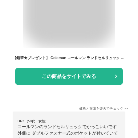
【鉛筆★プレゼント】 Coleman コールマン ランドセルリュック キッズ リュック 【 認定販売店 】 ウォーカーウィズ ランドサック ランドセル型 リュックサック こども 男の子 女の子 小学生 1年生 新入学 反射材 軽量 丈夫 通学 通学用 ランリュック WALKER WITH
この商品をサイトでみる
価格と在庫を
楽天
でチェック
>>
URKE(50代・女性)
コールマンのランドセルリュックでかっこいいです
外側に ダブルファスナー式のポケットが付いていて