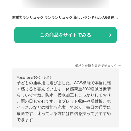
無重力ランリュック ランランリュック 新しいランドセル AGS 体感荷重30%軽減 軽く感じる 防水加工 撥水加工 タブレット 多機能 らんらんリュック 小学生 通学 小学校 子供用 キッズ用 反射板 ホイッスル カラビナ サイドポケット 送料無料 あす楽対応可能
この商品をサイトでみる
価格と在庫を
楽天
でチェック
>>
Masamasa(60代・男性)
子どもの通学用に選びました。AGS機能で本当に軽
く感じると喜んでいます。体感荷重30%軽減は素晴
らしいですね。防水・撥水加工もしっかりしており
、雨の日も安心です。タブレット収納や反射板、ホ
イッスルなどの機能も充実しており、毎日の通学に
最適です。迷っている方には自信を持っておすすめ
できます。