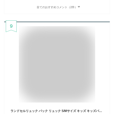
全てのおすすめコメント（2件）
9
ランドセルリュック バック リュック S/Mサイズ キッズ キッズバック バックパック 入学グッズ 通学 小学生 入学準備 習い事 ジュニア用 子供用 低学年 高学年 送料無料 軽量 丈夫 塾 学童 おしゃれ 遠足 旅行 新商品 お祝い 入園グッズ 通園バッグ 学校用品