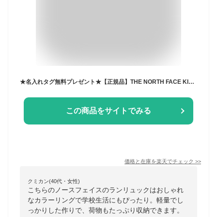
★名入れタグ無料プレゼント★【正規品】THE NORTH FACE KIDS キッズ スクール パック 特集 韓国 ノースフェイス ランリュック バックパック ランドセル ホワイトレーベル 韓国 ファッション 男の子 子供バッグ 新学期 新生活 26SS
この商品をサイトでみる
価格と在庫を
楽天
でチェック
>>
クミカン(40代・女性)
こちらのノースフェイスのランリュックはおしゃれ
なカラーリングで学校生活にもぴったり。軽量でし
っかりした作りで、荷物もたっぷり収納できます。