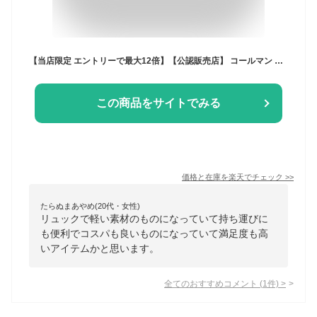
【当店限定 エントリーで最大12倍】【公認販売店】 コールマン リュック キッズ 子供 男の子 女の子 通学 大容量 Coleman ランドセルリュック ランドセル型 リュックサック 小学生 ランリュック 軽量 丈夫 こども A4 16L WALKER ウォーカーウィズ
この商品をサイトでみる
価格と在庫を
楽天
でチェック
>>
たらぬまあやめ(20代・女性)
リュックで軽い素材のものになっていて持ち運びに
も便利でコスパも良いものになっていて満足度も高
いアイテムかと思います。
全てのおすすめコメント
(
1
件)
>