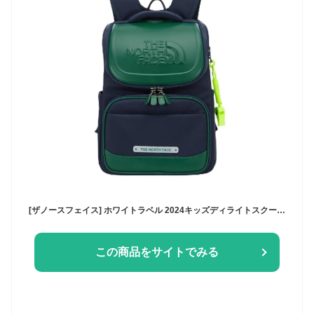
[ザノースフェイス] ホワイトラベル 2024キッズディライトスクールパック 男女兼用 KIDS DELIGHT SCH PACK FOR UNISEX (GREEN) [並行輸入品]
この商品をサイトでみる