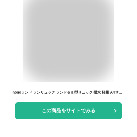
nonoランド ランリュック ランドセル型リュック 撥水 軽量 A4サイズ SPACE-WING 約15L ポリエステル製 通学 男の子 女の子 nono0005
この商品をサイトでみる