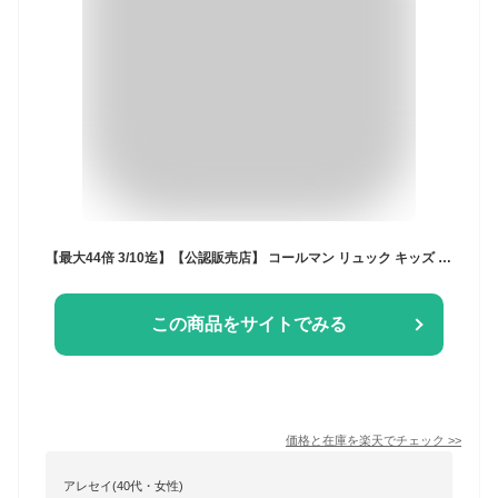
【最大44倍 3/10迄】【公認販売店】 コールマン リュック キッズ 子供 男の子 女の子 通学 大容量 Coleman ランドセルリュック ランドセル型 リュックサック 小学生 ランリュック 軽量 丈夫 こども A4 16L WALKER ウォーカーウィズ
この商品をサイトでみる
価格と在庫を
楽天
でチェック
>>
アレセイ(40代・女性)