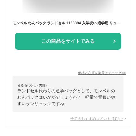
モンベル わんパック ランドセル 1133384 入学祝い 通学用 リュック ワンパック 小学生 通学 軽い 入学祝い 通学 バックパック mont-bell 14L 子ども用 塾 ラン活 2024年 入学 新1年生 男の子 女の子 プレゼント ギフト 正規品
この商品をサイトでみる
価格と在庫を
楽天
でチェック
>>
まるる(50代・男性)
ランドセル代わりの通学バッグとして、モンベルの
わんパックはいかがでしょうか？ 軽量で背負いや
すいランリュックですね。
全てのおすすめコメント
(
1
件)
>