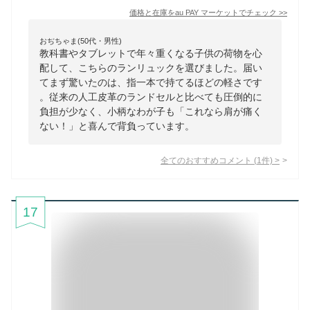
価格と在庫を
au PAY マーケット
でチェック
>>
おぢちゃま(50代・男性)
教科書やタブレットで年々重くなる子供の荷物を心
配して、こちらのランリュックを選びました。届い
てまず驚いたのは、指一本で持てるほどの軽さです
。従来の人工皮革のランドセルと比べても圧倒的に
負担が少なく、小柄なわが子も「これなら肩が痛く
ない！」と喜んで背負っています。
全てのおすすめコメント
(
1
件)
>
17