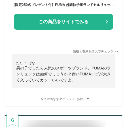
【限定250名プレゼント付】PUMA 超軽快学童ランドセルリュック クツワ 小学校 大容量 ランリュック ランドセル ブランド ランリュック 男の子 女の子 通学 ランリュック PUMAランドセル 側弯症 防止 猫背矯正
この商品をサイトでみる
価格と在庫を
楽天
でチェック
>>
だんごっぱな
男の子でしたら人気のスポーツブランド、PUMAのラ
ンリュックは如何でしょうか？赤いPUMAロゴが大き
く入っていてカッコいいですよ。
全てのおすすめコメント（5件）
6