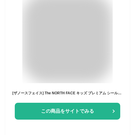
[ザノースフェイス] The NORTH FACE キッズ プレミアム シールドスクールパックリュック バッグ KIDS PREMIUM SHIELD SCH PACK 全5カラー (ブル－(BLU)) [並行輸入品]
この商品をサイトでみる