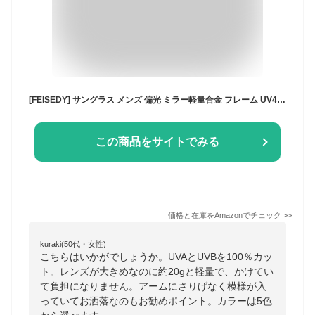
[FEISEDY] サングラス メンズ 偏光 ミラー軽量合金 フレーム UV400保護uvカット 大きいスポーツサングラス ウェリントンドライブ 野球 自転車 釣り ランニング ゴルフ 運転 男女兼用 ハードケース付きB1038
この商品をサイトでみる
価格と在庫を
Amazon
でチェック
>>
kuraki(50代・女性)
こちらはいかがでしょうか。UVAとUVBを100％カッ
ト。レンズが大きめなのに約20gと軽量で、かけてい
て負担になりません。アームにさりげなく模様が入
っていてお洒落なのもお勧めポイント。カラーは5色