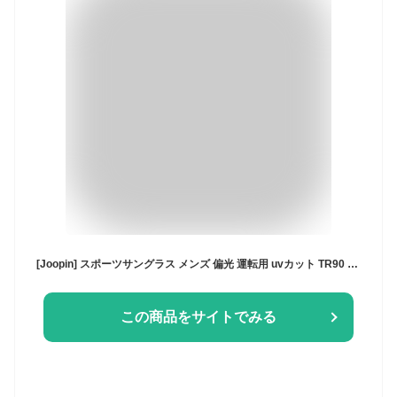
[Joopin] スポーツサングラス メンズ 偏光 運転用 uvカット TR90 釣り 自転車 登山 野球 ゴルフ 軽量 sunglasses for men（マットブラック）
この商品をサイトでみる