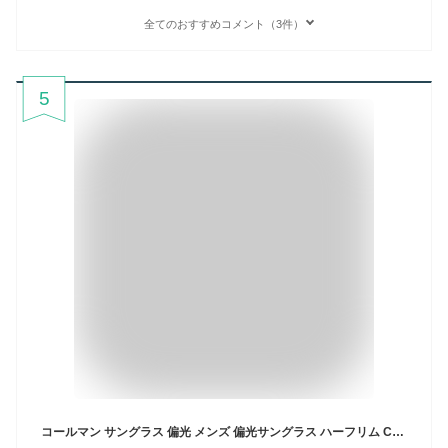
全てのおすすめコメント（3件）
5
コールマン サングラス 偏光 メンズ 偏光サングラス ハーフリム Coleman CO3069 CO3081 CO3086 UVカット スポーツ 運転用 車 釣り ゴルフ アウトドア ブランド かっこいい おしゃれ マラソン サイクリング 自転車 カジュアル 紫外線対策 日差し 眩しさ 対策