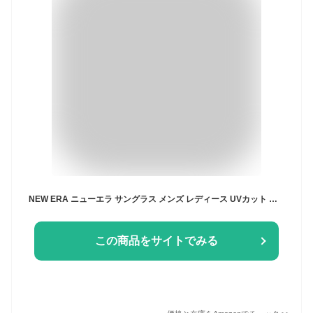
NEW ERA ニューエラ サングラス メンズ レディース UVカット 薄い色 ブランド シンプル おしゃれ かわいい ウェリントンタイプ スクエア型 ブルーライトカット27% スポーツ カジュアル メガネ 眼鏡 カラーレンズ ドライブ フェス 海 ACC-NEWERA-8
この商品をサイトでみる