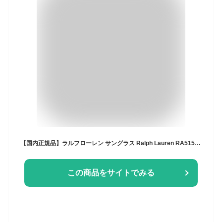
【国内正規品】ラルフローレン サングラス Ralph Lauren RA5155 102813 60 トータス/スモークグラデーション レディース UVカット ラッピング無料
この商品をサイトでみる