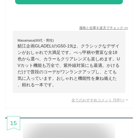
価格と在庫を
楽天
でチェック
>>
Masamasa(60代・男性)
鯖江企画GLADELIのG50-19は、クラシックなデザイ
ンがおしゃれで大満足です。べっ甲柄や豊富な全18
色から選べ、カラーもクリアレンズも楽しめます。U
Vカット機能も万全で、紫外線対策にも最適。かける
だけで普段のコーデがワンランクアップし、とても
気に入っています。おしゃれと機能性を兼ね備えた
、頼れる一本です。
全てのおすすめコメント
(
5
件)
>
15