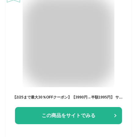
【2/25まで最大30％OFFクーポン】【3990円→半額1995円】 サングラス メンズ レディース SBG ブランド ウェリントン ボストン 薄い 色 uvカット スポーツ 大きめ 黒 ブルーレンズ カラーレンズ おしゃれ
この商品をサイトでみる