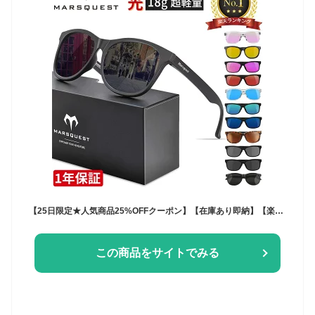
【25日限定★人気商品25%OFFクーポン】【在庫あり即納】【楽天1位 超軽量サングラス18g】MARSQUEST 偏光サングラス uvカット アウトドア 野球 ゴルフ 釣り 運転用 メンズ レディース 【公式】 【Momentum】ブラック/グレー/水色/レッド/ブルー
この商品をサイトでみる