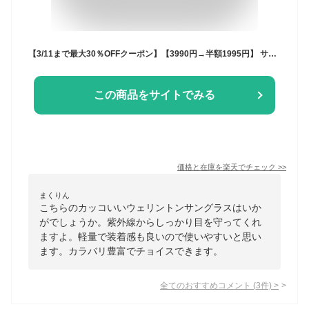
【3/11まで最大30％OFFクーポン】【3990円→半額1995円】 サングラス メンズ レディース SBG ブランド ウェリントンサングラス ボストン uvカット スポーツ 黒 カラーレンズ グレーレンズ クリアレンズ ブラック おしゃれ メガネ 黒ぶち 伊達メガネ
この商品をサイトでみる
価格と在庫を
楽天
でチェック
>>
まくりん
こちらのカッコいいウェリントンサングラスはいか
がでしょうか。紫外線からしっかり目を守ってくれ
ますよ。軽量で装着感も良いので使いやすいと思い
ます。カラバリ豊富でチョイスできます。
全てのおすすめコメント
(
3
件)
>