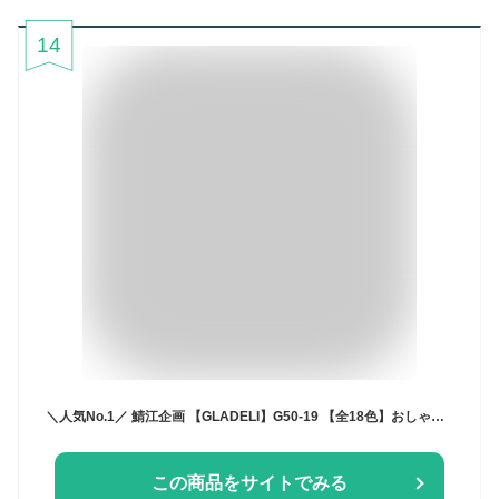
14
＼人気No.1／ 鯖江企画 【GLADELI】G50-19 【全18色】おしゃれ サングラス 伊達眼鏡 伊達メガネ【送料無料】【グラデリ】 クラシック コンビ だてめがね べっ甲 かわいい カラーレンズ クリアレンズ UVカット 紫外線カット 2026新色
この商品をサイトでみる