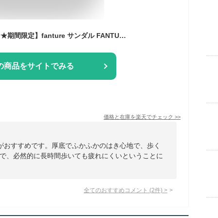
【500円OFFクーポン★期間限定】fanture サンダル FANTURE リカバリーサンダル スポーツサンダル スリッパ リカバリーシューズ ビーチサンダル コンフォートサンダル スポーツ メンズ レディース ユニセックス 厚底 サンダル ^fan005^
の商品をサイトでみる
価格と在庫を
楽天
でチェック
>>
ダルがおすすめです。厚底でふかふかのはき心地で、歩く
で、必然的に長時間歩いても疲れにくいということに
全てのおすすめコメント
(
2
件)
>