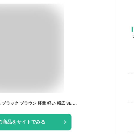
サンダル メンズ 靴 黒 ブラック ブラウン 軽量 軽い 幅広 3E ストラップ 大人 スポーツ 厚底 かかとあり オフィス オシャレ 日本製 国産 クッション 社内 小さいサイズ 履きやすい 歩きやすい 痛くない 疲れない コンフォート エムスリー M.M.M 92
の商品をサイトでみる