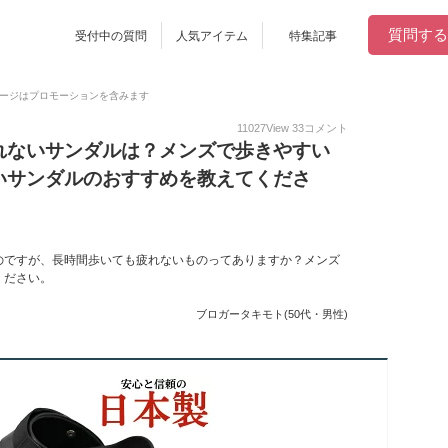
質問する
受付中の質問
人気アイテム
特集記事
ージはプロモーションを含みます
11027
View
33
コメント
れないサンダルは？メンズで歩きやすい
いサンダルのおすすめを教えてくださ
のですが、長時間歩いても疲れないものってありますか？メンズ
ください。
ブロガータキモト(50代・男性)