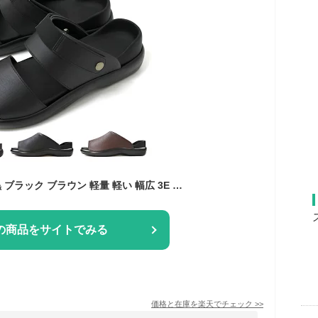
サンダル メンズ 靴 黒 ブラック ブラウン 軽量 軽い 幅広 3E 2way ベルト ストラップ スポーツ 厚底 かかとあり オフィス 日本製 小さいサイズ 履きやすい 歩きやすい 痛くない 疲れない コンフォート エムスリー M.M.M 95 92
の商品をサイトでみる
価格と在庫を
楽天
でチェック
>>