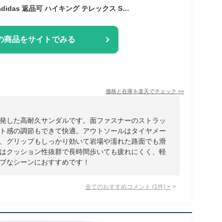
【公式】アディダス adidas 返品可 ハイキング テレックス Sumra サンダル / Terrex Sumra Sandals アディダス テレックス メンズ シューズ・靴 サンダル＆ビーチサンダル 黒 ブラック JR1155
の商品をサイトでみる
価格と在庫を
楽天
でチェック
>>
発した高耐久サンダルです。面ファスナーのストラッ
ト感の調節もできて快適。アウトソールはタイヤメー
、グリップもしっかり効いて岩場や濡れた路面でも滑
はクッション性抜群で長時間歩いても疲れにくく、軽
ブなシーンにおすすめです！
全てのおすすめコメント
(
1
件)
>