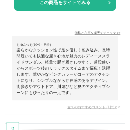
この商品をサイトでみる
価格と在庫を
楽天
でチェック
>>
じゆんつえ(10代・男性)
柔らかなクッション性で足を優しく包み込み、長時
間履いても快適な履き心地が魅力のレディーススラ
イドサンダル。軽量で脱ぎ履きしやすく、普段使い
からスポーツ後のリラックスタイムまで幅広く活躍
します。華やかなピンクカラーがコーデのアクセン
トになり、シンプルながら存在感のあるデザイン。
街歩きやアウトドア、川遊びなど夏のアクティブシ
ーンにもぴったりの一足です。
全てのおすすめコメント
(
1
件)
>
9