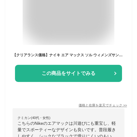
【クリアランス価格】ナイキ エア マックス ソル ウィメンズサンダル NIKE エアマックス AIR MAX レディース スポーツサンダル スポサン 軽量 スポーティー ブラック 黒 川遊び ジム 海 プール SU25
この商品をサイトでみる
価格と在庫を
楽天
でチェック
>>
クミカン(40代・女性)
こちらのNikeのエアマックは川遊びにも重宝し、軽
量でスポーティーなデザインも良いです。普段履き
しやすく、シックなブラックで滑りにくいのもい