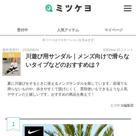
受付中
人気アイテム
マイページ
本ページはプロモーションを含みます
最終更新日：2026/08/04
636
View
25
コメント
決定
川遊び用サンダル｜メンズ向けで滑らな
いタイプなどのおすすめは？
夏に川遊びをするときに使えるメンズサンダルを探しています。岩場でも
滑らないものや、歩きやすくて脱げにくく、普段使いもできるような人気
デザインだと嬉しいです。おすすめの商品を教えて！
ミツケヨ編集部
1