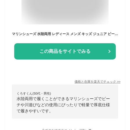
マリンシューズ 水陸両用 レディース メンズ キッズ ジュニア ビーチシューズ アクアシューズ ウォーターシューズ ビーチサンダル 軽量 厚底 保護 マジックテープ 大きいサイズ おしゃれ 快適 海 岩場 川 砂浜 旅行 に！ POMS-2100 《☆》 型落ち アウトレット
この商品をサイトでみる
価格と在庫を
楽天
でチェック
>>
くろすくん(50代・男性)
水陸両用で履くことができるマリンシューズでビー
チや川遊びなどの使用にぴったりで軽量で厚底仕様
で履きやすいです。