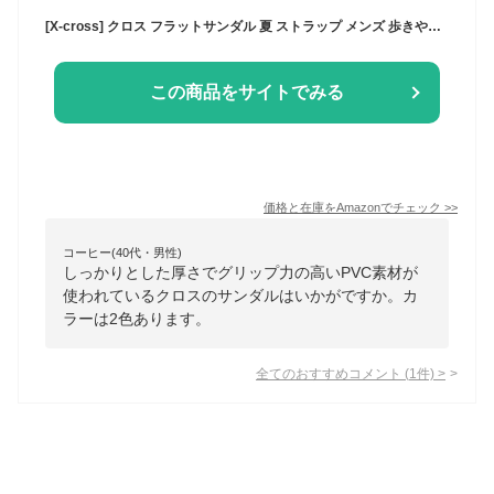
[X-cross] クロス フラットサンダル 夏 ストラップ メンズ 歩きやすい 黒 かかと付き 屋外 外履き 調整 お洒落 マジックテープ 大きいサイズ 蒸れない 通勤 軽量 旅行 リゾート 海水浴 プール 楽 かっこいい 脱げない スポーティ アウトドア オフィス 室内 会社 職場 社内 キャンプ コンフォート カジュアル 韓国 ファッション バックバンド ビーサン (26.5) ブラック
この商品をサイトでみる
価格と在庫を
Amazon
でチェック
>>
コーヒー(40代・男性)
しっかりとした厚さでグリップ力の高いPVC素材が
使われているクロスのサンダルはいかがですか。カ
ラーは2色あります。
全てのおすすめコメント
(
1
件)
>