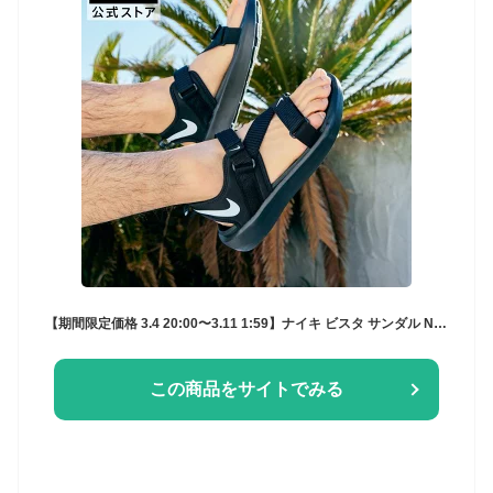
【期間限定価格 3.4 20:00〜3.11 1:59】ナイキ ビスタ サンダル NIKE シューズ ライフスタイル サンダル Sportswear スポーツウェア メンズ シャワーサンダル ビーサン SU23 黒 靴 dj6605-001 アウトドア 白 ぺたんこ ギフト 川遊び
この商品をサイトでみる