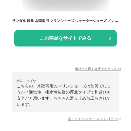
サンダル 軽量 水陸両用 マリンシューズ ウォーターシューズ メンズ レディース ビーチサンダル 厚底 メッシュサンダル マリンスニーカー ランニングシューズ スニーカー 通気性 排水性 穴付き 軽量 滑り止め ビーチ 川遊び ヨガ サーフィン 男女兼用 大きいサイズ
この商品をサイトでみる
価格と在庫を
楽天
でチェック
>>
だんごっぱな
こちらの、水陸両用のマリンシューズは如何でしょ
うか？通気性、排水性抜群の厚底タイプで川遊びも
安全だと思います。もちろん滑り止め加工もされて
います。
全てのおすすめコメント
(
1
件)
>