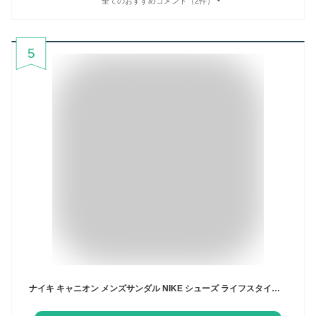
全てのおすすめコメント（2件）
5
ナイキ キャニオン メンズサンダル NIKE シューズ ライフスタイル Sportswear サンダル スポーツ カジュアル 緑 靴 ci8797-301 アウトドア 黒 青 ぺたんこ 夏 ギフト 川遊び