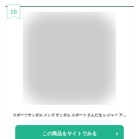
16
スポーツサンダル メンズ サンダル スポーツ さんだる レジャー アウトドア 登山 軽量 速乾 滑り止め 夏 川 海 旅行 ビーチサンダル 厚底 手縫い 排水 速乾性 水陸両用 シューズ スニーカー スポサン 男性用サンダル ビーチ オフィス
この商品をサイトでみる