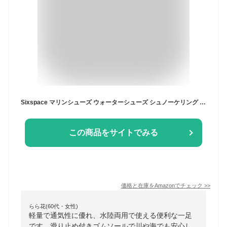
Sixspace マリンシューズ ウォーターシューズ シュノーケリング アクアシューズ ビーチサンダル 男女兼用 水陸両用 黒 28cm
この商品をサイトでみる
価格と在庫を
Amazon
でチェック
>>
らら花(60代・女性)
軽量で通気性に優れ、水陸両用で使える便利な一足
です。滑り止め付きゴムソールで川や海でも安心し