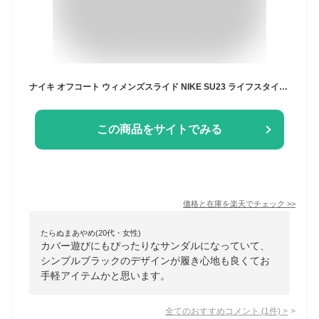
ナイキ オフコート ウィメンズスライド NIKE SU23 ライフスタイル Sportswear スポーツ サンダル レディース 黒 ブラック 靴 bq4632-011 アウトドア シューズ 川遊び
この商品をサイトでみる
価格と在庫を
楽天
でチェック
>>
たらぬまあやめ(20代・女性)
カバー遊びにもぴったりなサンダルになっていて、
シンプルブラックのデザインが履き心地も良くてお
手軽アイテムかと思います。
全てのおすすめコメント
(
1
件)
>