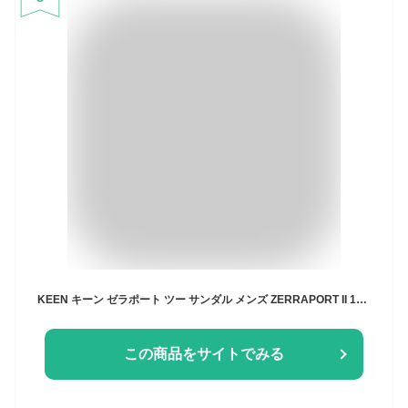
KEEN キーン ゼラポート ツー サンダル メンズ ZERRAPORT II 1027142 ゼラポーツ2 MURACO コラボ スポーツサンダル スポサン アウトドアサンダル アウトドア キャンプ 海 川 川遊び おしゃれ ブラック 黒 VAPOR BLACK US11 29cm 28.5 28 27.5 27
この商品をサイトでみる