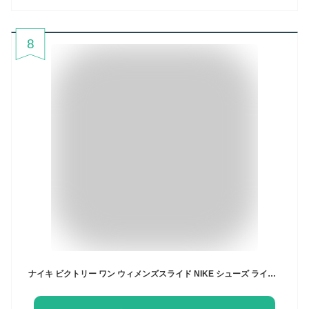
8
ナイキ ビクトリー ワン ウィメンズスライド NIKE シューズ ライフスタイル Sportswear スニーカー サンダル レディース カジュアル スポーツ ローカット ピンク 靴 cn9677-600 アウトドア 川遊び