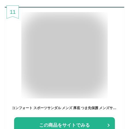
11
コンフォート スポーツサンダル メンズ 厚底 つま先保護 メンズサンダル コンフォート クッション性 屈曲性 防臭 通気 水陸両用 防滑 着脱簡単 マジックテープ 吸汗速乾 ビーチサンダル 川遊び 水遊び アウトドア
この商品をサイトでみる