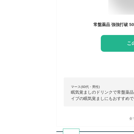
常盤薬品 強強打破 50
こ
マース(60代・男性)
眠気覚ましのドリンクで常盤薬品
イブの眠気覚ましにもおすすめで
全