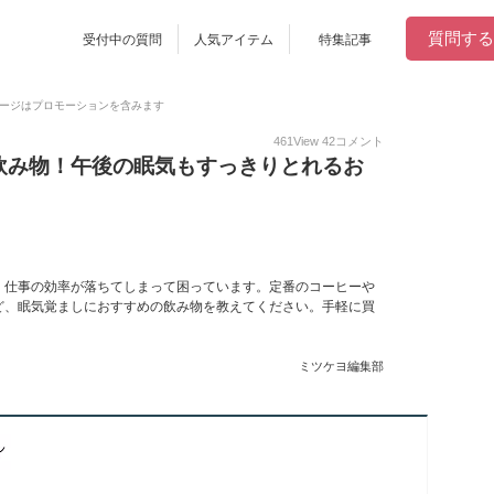
質問する
受付中の質問
人気アイテム
特集記事
ージはプロモーションを含みます
461
View
42
コメント
飲み物！午後の眠気もすっきりとれるお
、仕事の効率が落ちてしまって困っています。定番のコーヒーや
ど、眠気覚ましにおすすめの飲み物を教えてください。手軽に買
ミツケヨ編集部