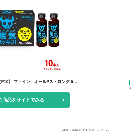
【送料無料＆3/18限定P10】 ファイン オールPストロング 50mL×10本 シトラス風味 カフェイン 200mg L-アルギニン 200mg ビタミンB1 マカエキス ガラナエキス 配合 睡魔 眠気 覚ましスッキリ ドライブ ウトウト お悩み 活力チャージ
の商品をサイトでみる
価格と在庫を
楽天
でチェック
>>