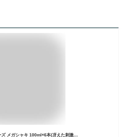
ハウスウェルネスフーズ メガシャキ 100ml×6本(冴えた刺激で眠気スッキリ)ジンジャーレモン味