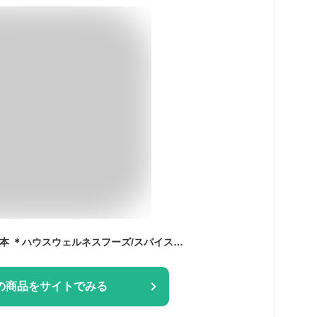
ギガシャキ 50mL×10本 ＊ハウスウェルネスフーズ/スパイスの刺激で眠気スッキリ！つらいシーンをサポート/香辛料抽出物(ショウガ/トウガラシ) カフェイン/クロシン/アルギニン/ジンジャーレモン味/無果汁/非炭酸飲料
の商品をサイトでみる