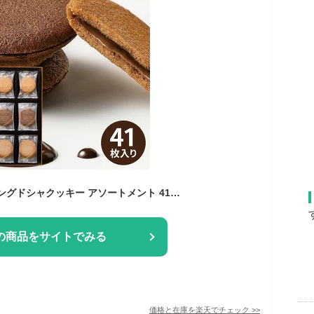
GODIVA ゴディバ ラングドシャクッキー アソートメント 41枚 GDC-411 洋菓子 焼き菓子 詰め合わせ チョコレート ギフト 個包装 入学 入園 入学内祝い お返し お礼 香典返し 内祝い 結婚内祝い 出産内祝い 新築 快気 退職 菓子折り
の商品をサイトでみる
価格と在庫を
楽天
でチェック
>>