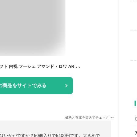
エントリーでP5倍 ギフト 内祝 フーシェ アマンド・ロワ AR-50 エントリーでポイント5倍（11月27日01：59迄）
の商品をサイトでみる
価格と在庫を
楽天
でチェック
>>
いかがですか？50個入りで5400円です。大きめで