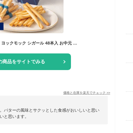
【送料無料】【公式】ヨックモック シガール 48本入 お中元 夏ギフト 2026 お盆 お供え 詰め合わせ プレゼント スイーツ ギフト プチギフト クッキー 退職 洋菓子 お菓子 焼き菓子 手土産 個包装 お取り寄せ お礼 お祝い
の商品をサイトでみる
価格と在庫を
楽天
でチェック
>>
。バターの風味とサクッとした食感がおいしいと思い
いと思います。