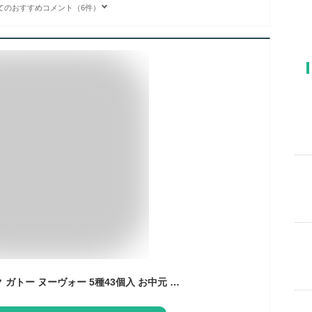
てのおすすめコメント（6件）
【公式】ヨックモック ガトー ヌーヴォー 5種43個入 お中元 夏ギフト 2026 お盆 お供え 詰め合わせ プレゼント スイーツ ギフト プチギフト クッキー 退職 洋菓子 お菓子 焼き菓子 手土産 個包装 お取り寄せ お礼 お祝い