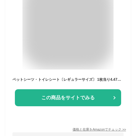
ペットシーツ・トイレシート〔レギュラーサイズ〕 1枚当り4.47円がさらに4.28円！！枚数変わらず800枚（200枚×4個）約35枚分もお得♪【トイレ用品】【オシッコ】【使い捨て】【業務用】
この商品をサイトでみる
価格と在庫を
Amazon
でチェック
>>