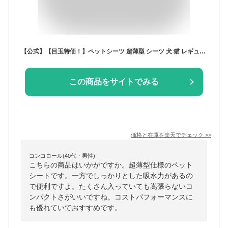
【公式】【目玉特価！】ペットシーツ 超薄型 シーツ 犬 猫 レギュラー 1200枚 800枚 大容量 まとめ買い ワイドシーツ ワイド 600枚 400枚 ペットシート スーパーワイド 300枚 200枚 業務用 犬 おしっこシート 1回使い切り 多頭飼い ペット用シーツ トイレシーツ 薄型
この商品をサイトでみる
価格と在庫を
楽天
でチェック
>>
コンコロール(40代・男性)
こちらの商品はいかがですか。超薄型仕様のペット
シートです。一方でしっかりとした吸水力があるの
で便利ですよ。たくさん入っていても嵩張らないコ
ンパクトさがいいですね。コストパフォーマンスに
も優れていておすすめです。