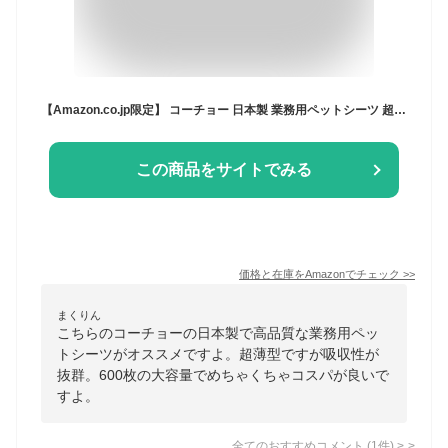
【Amazon.co.jp限定】 コーチョー 日本製 業務用ペットシーツ 超薄型 レギュラー 600枚 (200枚入り×3袋）
この商品をサイトでみる
価格と在庫を
Amazon
でチェック
>>
まくりん
こちらのコーチョーの日本製で高品質な業務用ペッ
トシーツがオススメですよ。超薄型ですが吸収性が
抜群。600枚の大容量でめちゃくちゃコスパが良いで
すよ。
全てのおすすめコメント
(
1
件)
>