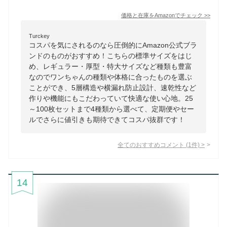
価格と在庫を
Amazon
でチェック
>>
Turckey
コスパを気にされるのなら圧倒的にAmazon公式ブラ
ンドのものがおすすめ！こちらの標準サイズをはじ
め、レギュラー・厚型・特大サイズなど種類も豊富
なのでワンちゃんの種類や体格に合ったものを選ぶ
ことができ、5層構造や横漏れ防止設計、速乾性など
作りや機能にもこだわっていて快適な使い心地。25
～100枚セットまで4種類から選べて、定期便やセー
ルでさらに値引きも期待できてコスパ抜群です！
全てのおすすめコメント
(
1
件)
>
14