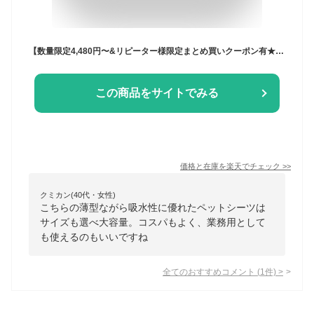
【数量限定4,480円〜&リピーター様限定まとめ買いクーポン有★11日9:59迄】＼楽天1位／薄型なのにしっかり吸収 ペットシーツ 薄型 犬 トイレシート トイレシーツ 猫 シーツ 犬 ペットシート ワイド400枚 レギュラー 800枚 シーツ 大容量 まとめ買い 業務用 ケース
この商品をサイトでみる
価格と在庫を
楽天
でチェック
>>
クミカン(40代・女性)
こちらの薄型ながら吸水性に優れたペットシーツは
サイズも選べ大容量。コスパもよく、業務用として
も使えるのもいいですね
全てのおすすめコメント
(
1
件)
>