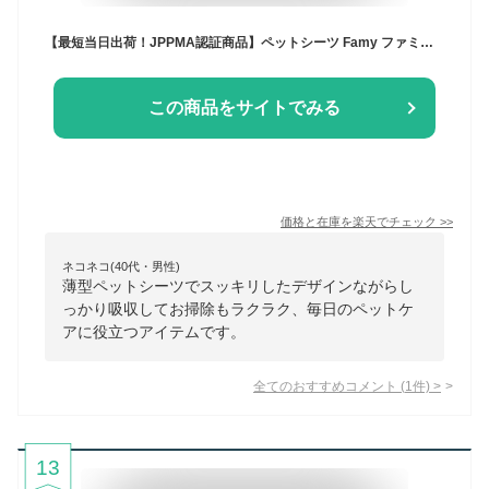
【最短当日出荷！JPPMA認証商品】ペットシーツ Famy ファミー JPPMA認証 薄型 1回使い切り レギュラー800枚/ワイド400枚/スーパーワイド200枚 厚型 3回吸収 レギュラー400枚/ワイド200枚/スーパーワイド100枚 ペットシート トイレシート 犬 猫 W消臭 選べる6種類
この商品をサイトでみる
価格と在庫を
楽天
でチェック
>>
ネコネコ(40代・男性)
薄型ペットシーツでスッキリしたデザインながらし
っかり吸収してお掃除もラクラク、毎日のペットケ
アに役立つアイテムです。
全てのおすすめコメント
(
1
件)
>
13