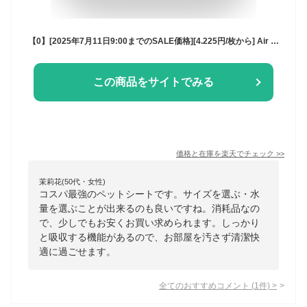
【0】[2025年7月11日9:00までのSALE価格][4.225円/枚から] Air Ultra Lightシート ペットシーツ レギュラー 800枚 (200枚×4袋) ワイド 400枚 (100枚×4袋) スーパーワイド 200枚 (50枚×4袋)ペットシート トイレシーツ トイレシート ペット用シーツ
この商品をサイトでみる
価格と在庫を
楽天
でチェック
>>
茉莉花(50代・女性)
コスパ最強のペットシートです。サイズを選ぶ・水
量を選ぶことが出来るのも良いですね。消耗品なの
で、少しでもお安くお買い求められます。しっかり
と吸収する機能があるので、お部屋を汚さず清潔快
適に過ごせます。
全てのおすすめコメント
(
1
件)
>