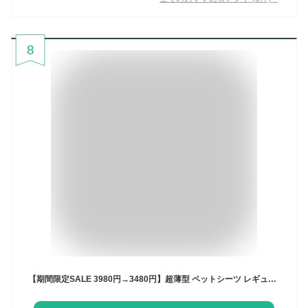
8
【期間限定SALE 3980円→3480円】超薄型 ペットシーツ レギュラー 1200枚 800枚 ワイド 600枚 400枚 スーパーワイド 300枚 200枚 トイレシーツ 大容量 まとめ買い 業務用 ペット用 ペットシート トイレシート 犬 猫 ペット用シーツ おしっこシート 送料無料