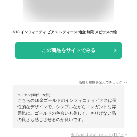
K18 インフィニティ ピアス レディース 地金 無限 メビウスの輪 数字 八の字 18k 18金 ゴールド スタッドピアス スキンジュエリー 女性用 シンプル RAPA ラパ プレゼント ギフト 送料無料
この商品をサイトでみる
価格と在庫を
楽天
でチェック
>>
クミカン(40代・女性)
こちらの18金ゴールドのインフィニティピアスは個
性的なデザインで、シンプルながらエレガントな雰
囲気に。ゴールドの色合いも美しく、さりげない品
の良さも感じさせるのが良いです。
全てのおすすめコメント
(
1
件)
>