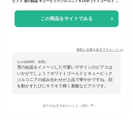
ピアス 雪の結晶 キュービックジルコニア K14ホワイトゴールド SNOW スノー 品質保証書 女性 レディース ジュエリー アクセサリー 人気 おすすめ プレゼント ギフト 贈り物 送料無料 SSS
この商品をサイトでみる
価格と在庫を
楽天
でチェック
>>
ちゃゆ(50代・女性)
雪の結晶をイメージした可愛いデザインのピアスは
いかがでしょう？ホワイトゴールドとキュービック
ジルコニアの組み合わせが上品で華やかですね。顔
を動かすたびにキラキラ輝く素敵なピアスです。
全てのおすすめコメント（2件）