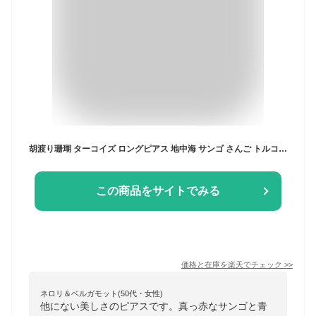
胡渡り珊瑚 ターコイズ ロングピアス 地中海 サンゴ さんご トルコ石 K18 18金 ゴールド アシンメトリー デザイン 2way 天然石 ユキコ オオクラ ブランド レディース ジュエリー 送料無料 3月誕生石 本珊瑚
この商品をサイトでみる
価格と在庫を
楽天
でチェック
>>
ネロリ＆ベルガモット(50代・女性)
他にない美しさのピアスです。真っ赤なサンゴと青