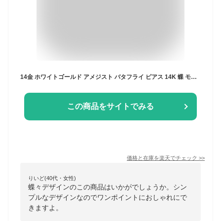
14金 ホワイトゴールド アメジスト バタフライ ピアス 14K 蝶 モチーフ ジュエリー 小ぶり 宝石 蝶々 K14WG レディース アクセサリー 2月 誕生石 記念日 誕生日 プレゼント 女性 彼女 嫁 妻 天然石 カラーストーン 紫 華奢 シンプル 上品 小粒 スタッド クリスマスプレゼント
この商品をサイトでみる
価格と在庫を
楽天
でチェック
>>
りいど(40代・女性)
蝶々デザインのこの商品はいかがでしょうか。シン
プルなデザインなのでワンポイントにおしゃれにで
きますよ。