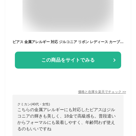
ピアス 金属アレルギー 対応 ジルコニア リボン レディース カーブノット 18金 K18 プラチナ 仕上 ブランド 可愛い おしゃれ 彼女 クリスマス プレゼント 誕生日プレゼント 女友達 ギフト 大人 50代 20代 30代 40代 結婚記念日 妻 【優】 【P】
この商品をサイトでみる
価格と在庫を
楽天
でチェック
>>
クミカン(40代・女性)
こちらの金属アレルギーにも対応したピアスはジル
コニアの輝きも美しく、18金で高級感も。普段遣い
からフォーマルにも装着しやすく、年齢問わず使え
るのもいいですね