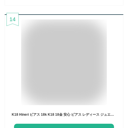
14
K18 Hineri ピアス 18k K18 18金 安心 ピアス レディース ジュエリー アクセサリー ギフト 地金 プレゼント 女性用 贈り物 コンビ 楽天ランキング1位 知的デザインに ひねりを効かせた アメリカンピアス ヒネリ 送料無料 金属アレルギー ラパ 人気