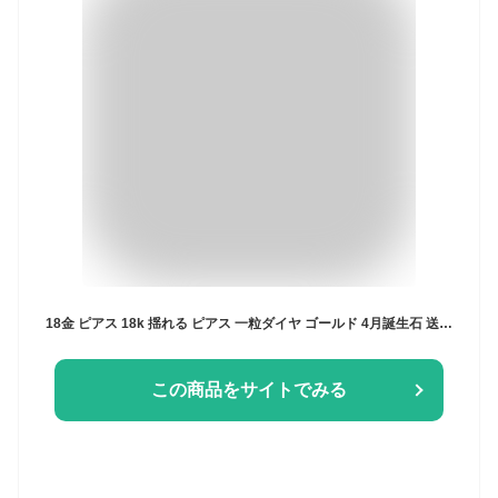
18金 ピアス 18k 揺れる ピアス 一粒ダイヤ ゴールド 4月誕生石 送料無料 両耳用 レディース 女性用 誕生日プレゼント 妻 母 金属アレルギー 安心 激安 結婚式 お呼ばれ アクセサリー 普段使い シンプル おしゃれ 人気 即納
この商品をサイトでみる