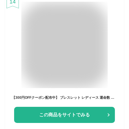
14
【300円OFFクーポン配布中】 ブレスレット レディース 運命数 生年月日 鑑定 天然石 カノン 数秘 | 誕生日プレゼント 女友達 ギフト 誕生日 誕生石 ラピスラズリ 金属アレルギー対応 パワーストーン ブレスレット アクセサリー I WISH
この商品をサイトでみる