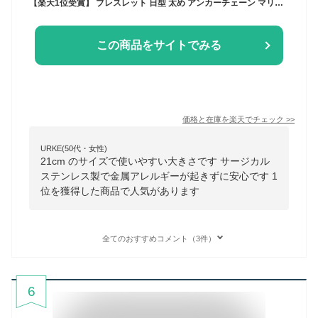
【楽天1位受賞】 ブレスレット 日型 太め アンカーチェーン マリーナチェーン 21cm サージカルステンレス ステンレス ニッケルフリー アクセサリー 金属アレルギー対応 ブレスレット シルバー ゴールド ピンクゴールド k18 仕上 レディース シンプル ジュエリー kikiya
この商品をサイトでみる
価格と在庫を
楽天
でチェック
>>
URKE(50代・女性)
21cm のサイズで使いやすい大きさです サージカル
ステンレス製で金属アレルギーが起きずに安心です 1
位を獲得した商品で人気があります
全てのおすすめコメント（3件）
6