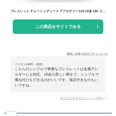
ブレスレット チェーン レディース アクセサリー k18 18金 18k ゴールド シルバー ホワイトゴールド コーティング 金属アレルギー対応 重ね付け つけっぱなし OK 16cm 17cm SV925 送料無料 保証付き Velenette
この商品をサイトでみる
価格と在庫を
楽天
でチェック
>>
クミカン(40代・女性)
こちらのシンプルで華奢なブレスレットは金属アレ
ルギーにも対応。18金の美しい輝きで、シンプルで
重ね付けもできるのがいいです。保証付きなのもい
いですね。
全てのおすすめコメント
(
1
件)
>