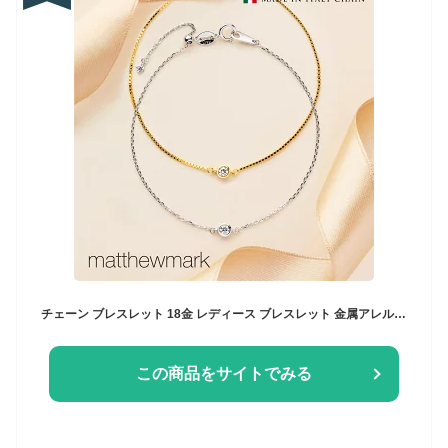
チェーン ブレスレット 18金 レディース ブレスレット 金属アレルギー対応 K18 ロジウム プレーティング SV925 ジルコニア 華奢 ブレスレット 誕生日プレゼント 女友達 ギフト アクセサリー 普段使い クリスマス プレゼント ジュエリー サイズ調整可能
この商品をサイトでみる