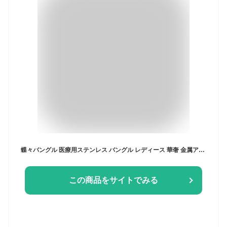
蝶々バングル 医療用ステンレス バングル レディース 華奢 金属アレルギー対応 蝶々モチーフ 蝶々チャーム サージカルステンレス ブレスレット CZダイヤ(ジルコニア)18kgp ピンクゴールド ゴールド シルバー ステンレスバングル 蝶々 バタフライ 誕生日 記念日 プレゼント
この商品をサイトでみる