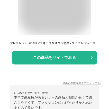
ブレスレット スワロフスキークリスタル使用 2タイプ レディース 2連ブレスレット 揺れる ジュエリー アクセサリ 本革 レザー 牛革 パーティー プレゼント white day 式 日々の定番 入学 卒園 母の日
この商品をサイトでみる
価格と在庫を
楽天
でチェック
>>
たらぬまあやめ(20代・女性)
本革で高級感があるレザーの商品と相性が良くて過
ごしやすくて、ファッションにもぴったりかと思い
ますので良いです。