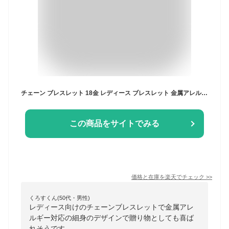
チェーン ブレスレット 18金 レディース ブレスレット 金属アレルギー対応 K18 ロジウム プレーティング SV925 ジルコニア 華奢 ブレスレット 誕生日プレゼント 女友達 ギフト アクセサリー 普段使い クリスマス プレゼント ジュエリー サイズ調整可能
この商品をサイトでみる
価格と在庫を
楽天
でチェック
>>
くろすくん(50代・男性)
レディース向けのチェーンブレスレットで金属アレ
ルギー対応の細身のデザインで贈り物としても喜ば
れそうです。