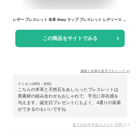
レザー ブレスレット 本革 4way ラップ ブレスレット レディース ペアブレスレット 天然石 パワーストーン ブレスレット 普段使い アクセサリー ブレスレット 誕生日プレゼント ギフト クリスマス プレゼント メンズ アンクレット
この商品をサイトでみる
価格と在庫を
楽天
でチェック
>>
クミカン(40代・女性)
こちらの本革と天然石をあしらったブレスレットは
異素材の組み合わせもおしゃれで、手元に存在感を
与えます。誕生日プレゼントにもよく、4通りの装着
ができるのもいいですね
全てのおすすめコメント
(
1
件)
>