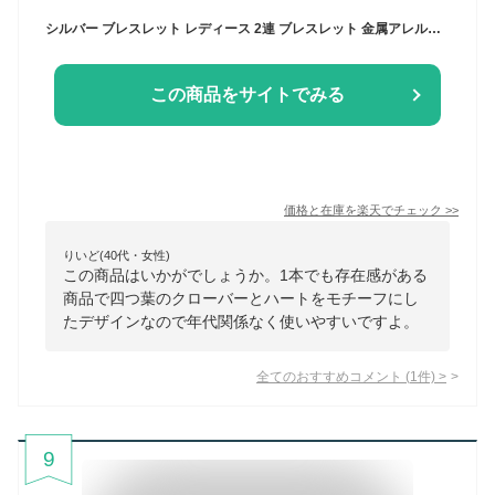
シルバー ブレスレット レディース 2連 ブレスレット 金属アレルギー ジルコニア 四つ葉のクローバーブレスレット ダブルハート ブレスレット 2連 ベネチアンチェーン シルバー s925 紫クリスタル ハート 花 四つ葉 クローバー 華奢 優雅 かわいい クリスマス プレゼント
この商品をサイトでみる
価格と在庫を
楽天
でチェック
>>
りいど(40代・女性)
この商品はいかがでしょうか。1本でも存在感がある
商品で四つ葉のクローバーとハートをモチーフにし
たデザインなので年代関係なく使いやすいですよ。
全てのおすすめコメント
(
1
件)
>
9