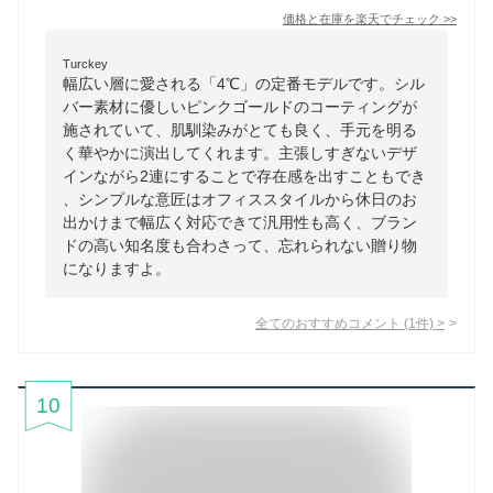
価格と在庫を
楽天
でチェック
>>
Turckey
幅広い層に愛される「4℃」の定番モデルです。シル
バー素材に優しいピンクゴールドのコーティングが
施されていて、肌馴染みがとても良く、手元を明る
く華やかに演出してくれます。主張しすぎないデザ
インながら2連にすることで存在感を出すこともでき
、シンプルな意匠はオフィススタイルから休日のお
出かけまで幅広く対応できて汎用性も高く、ブラン
ドの高い知名度も合わさって、忘れられない贈り物
になりますよ。
全てのおすすめコメント
(
1
件)
>
10