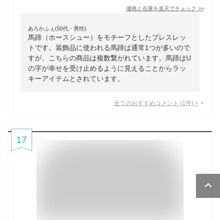
価格と在庫を
楽天
でチェック
>>
あろかふぇ(50代・男性)
馬蹄（ホースシュー）をモチーフとしたブレスレッ
トです。装飾品に使われる馬蹄は通常1つが多いので
すが、こちらの商品は複数繋がれています。馬蹄はU
の字が幸せを受け止めるように見えることからラッ
キーアイテムとされています。
全てのおすすめコメント
(
1
件)
>
17