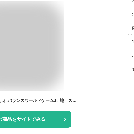
おもちゃ スーパーマリオ バランスワールドゲームJr. 地上ステージ エポック社 EPT-07353 ［CP-GM］ 誕生日 プレゼント 子供 女の子 男の子 ギフト
の商品をサイトでみる