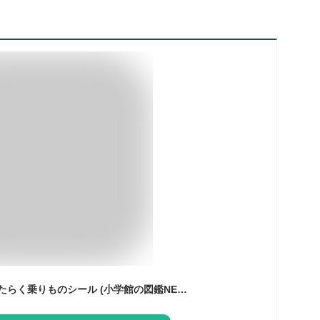
小学館の図鑑NEO はたらく乗りものシール (小学館の図鑑NEO まるごとシールブック)