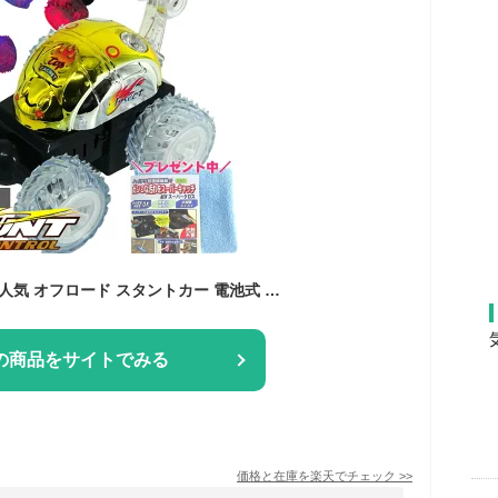
ラジコンカー 男の子 人気 オフロード スタントカー 電池式 ラジコン【くるくる 360度 回転 走行 光る リモコンカー】子供 車 かわいい 人気 おもちゃ 虫 電動 入学祝い 女の子 こどもの日 クリスマス プレゼント 誕生日 贈り物 外遊び 室内遊び グッズ おまけ付 動画有
の商品をサイトでみる
価格と在庫を
楽天
でチェック
>>