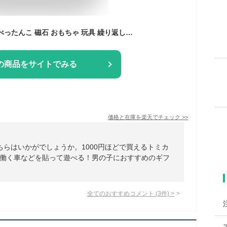
トミカ マグネットでぺったんこ 磁石 おもちゃ 玩具 繰り返し遊べる 男の子 女の子 子供 ベビー 赤ちゃん 知育 指先 働く車 救急車 消防車 パトカー TT-MGTF2 くるま 乗り物 プレゼント おうち時間 プチギフト お誕生日 お祝い 孫 帰省 送料無料
の商品をサイトでみる
価格と在庫を
楽天
でチェック
>>
ちらはいかがでしょうか。1000円ほどで買えるトミカ
働く車などを貼って遊べる！男の子におすすめのギフ
全てのおすすめコメント
(
3
件)
>