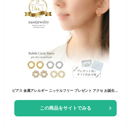
ピアス 金属アレルギー ニッケルフリー プレゼント アクセ お誕生日 記念日 ギフト ランキング 1位 レディース 18k 樹脂 ノンホールピアス イヤリング シンプル 大人 可愛い パール シルバー ジルコニア Bubble Circle Pierce
この商品をサイトでみる