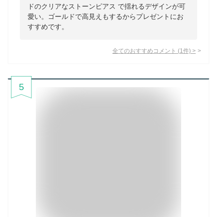
ドのクリアなストーンピアス で揺れるデザインが可
愛い。ゴールドで高見えもするからプレゼントにお
すすめです。
全てのおすすめコメント
(
1
件)
>
5