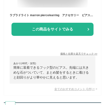
ラブラドライト marron pierce/earring アクセサリー ピアス イヤリング GREEN グリーン 緑 GOLD ゴールド 金 送料無料 レディース 女性 大人可愛い フェミニン 上品 お洒落 おしゃれ カジュアル エルバイロレッタ E/L byLoretta E/L
この商品をサイトでみる
価格と在庫を
楽天
でチェック
>>
あかり(40代・女性)
簡単に装着できるフック型のピアス。先端には大き
めな石がついていて、まとめ髪をするときに着ける
と顔回りがより華やかに見えると思います。
全てのおすすめコメント
(
1
件)
>