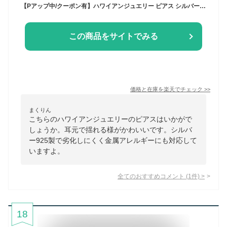
【Pアップ中/クーポン有】ハワイアンジュエリー ピアス シルバー925 ピンク ジルコニア | 2連 フックタイプ プルメリア 花 波 レディース イヤリング 送料無料 カップル ギフト モアナ lmaハワイ 金属アレルギー
この商品をサイトでみる
価格と在庫を
楽天
でチェック
>>
まくりん
こちらのハワイアンジュエリーのピアスはいかがで
しょうか。耳元で揺れる様がかわいいです。シルバ
ー925製で劣化しにくく金属アレルギーにも対応して
いますよ。
全てのおすすめコメント
(
1
件)
>
18