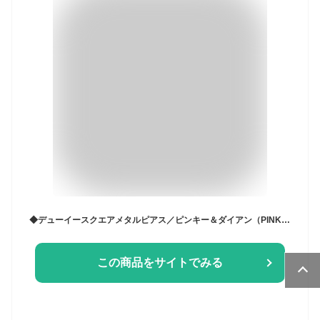
◆デューイースクエアメタルピアス／ピンキー＆ダイアン（PINKY＆DIANNE）
この商品をサイトでみる