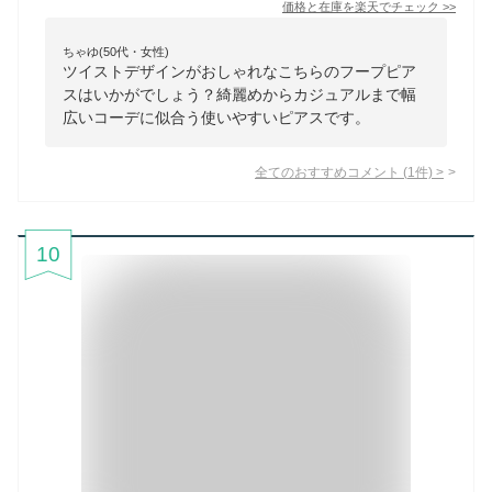
価格と在庫を
楽天
でチェック
>>
ちゃゆ(50代・女性)
ツイストデザインがおしゃれなこちらのフープピア
スはいかがでしょう？綺麗めからカジュアルまで幅
広いコーデに似合う使いやすいピアスです。
全てのおすすめコメント
(
1
件)
>
10