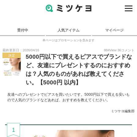
受付中
人気アイテム
マイページ
本ページはプロモーションを含みます
最終更新日：2026/04/16
884
View
36
コメント
決定
5000円以下で買えるピアスでブランドな
ど、友達にプレゼントするのにおすすめ
は？人気のものがあれば教えてくださ
い。【5000円 以内】
友達へのプレゼントでピアスを買いたいです。5000円以下で買える安いも
ので人気のブランドなどあれば、おすすめを教えてください。
ミツケヨ編集部
1