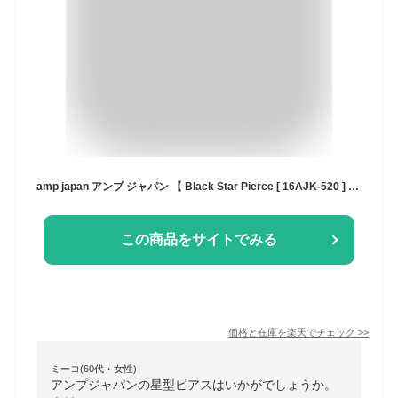
amp japan アンプ ジャパン 【 Black Star Pierce [ 16AJK-520 ] ブラック スター ピアス 】[ 正規品 ] イヤリング 耳飾り シルバー 星 銀 黒 925 ペア プレゼント ギフト ユニセックス メンズ レディース 人気 ブランド おしゃれ
この商品をサイトでみる
価格と在庫を
楽天
でチェック
>>
ミーコ(60代・女性)
アンプジャパンの星型ピアスはいかがでしょうか。