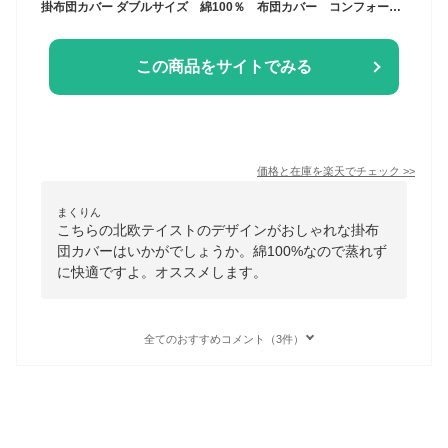
掛布団カバー ダブルサイズ 綿100％ 布団カバー コンフォーター 190×210cm FABRIC'S ファブリックス 肌にやさしい 北欧 おしゃれ デザイナーズ 可愛い モダン シングル デュベ カバー 日本製
この商品をサイトでみる
価格と在庫を
楽天
でチェック
>>
まくりん
こちらの北欧テイストのデザインがおしゃれな掛布
団カバーはいかがでしょうか。綿100%なので蒸れず
に快適ですよ。オススメします。
全てのおすすめコメント（3件）