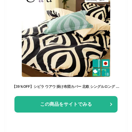
【39％OFF】シビラ ウアウ 掛け布団カバー 北欧 シングルロング 日本製 綿100％ Sybilla 150×210cm 掛けふとんカバー 掛カバー 掛けカバー 掛布団カバー 掛ふとんカバー 布団カバー シングルSL 【CTN】
この商品をサイトでみる