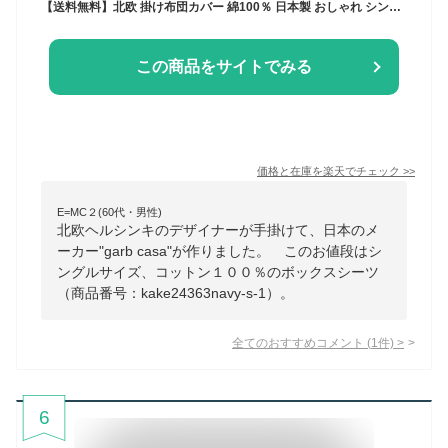
【送料無料】北欧 掛け布団カバー 綿100％ 日本製 おしゃれ シングル ダブル ネイビー グリーン レッド リバーシブル かわいい ファスナー付き 綿 吸水 ガーブカーサ garbcasa シングルロング ふとんカバー 布団カバー 掛けカバー 掛カバー 紺 赤 緑
この商品をサイトでみる
価格と在庫を
楽天
でチェック
>>
E=MC２(60代・男性)
北欧ヘルシンキのデザイナーが手掛けて、日本のメ
ーカー"garb casa"が作りました。 このお値段はシ
ングルサイズ、コットン１００％のボックスシーツ
（商品番号：kake24363navy-s-1）。
全てのおすすめコメント
(
1
件)
>
6