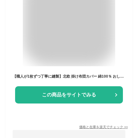
【職人が1枚ずつ丁寧に縫製】北欧 掛け布団カバー 綿100％ おしゃれ シングル ダブル コロニアルブルー グリーン パープル 紫 濃い緑 薄い緑 パステルカラー 両面 かわいい ファスナー 吸湿 吸水 インテリア ガーブカーサ garbcasa 布団カバー 掛けカバー 掛カバー 国産
この商品をサイトでみる
価格と在庫を
楽天
でチェック
>>