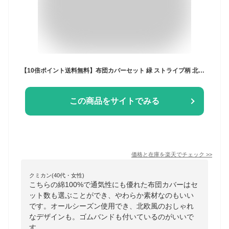
【10倍ポイント送料無料】布団カバーセット 緑 ストライプ柄 北欧 レトロ 掛ふとんカバー3点セット 4点セット シングル ダブル クイーン ボックスシーツ/フラットシーツ 綿100％ 通気性 柔らか 掛け布団カバー 枕カバー 寝具カバーセット ゴムバンド 四季通用 お洒落 新生活
この商品をサイトでみる
価格と在庫を
楽天
でチェック
>>
クミカン(40代・女性)
こちらの綿100%で通気性にも優れた布団カバーはセ
ット数も選ぶことができ、やわらか素材なのもいい
です。オールシーズン使用でき、北欧風のおしゃれ
なデザインも。ゴムバンドも付いているのがいいで
す