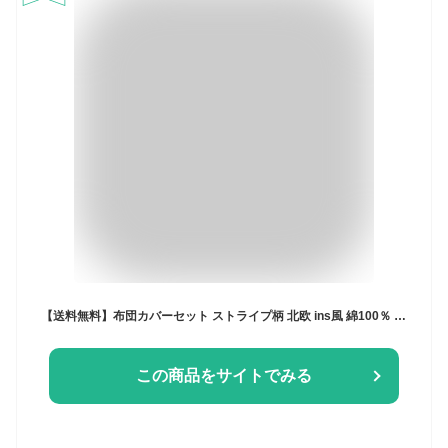
【送料無料】布団カバーセット ストライプ柄 北欧 ins風 綿100％ 通気性 柔らか 四季通用 ブルー 緑 シングル ダブル クイーン 3点セット 4点セット ボックスシーツ/フラットシーツ 掛け布団カバー 枕カバー 寝具カバーセット 優しい肌触り お洒落 丸洗いOK
この商品をサイトでみる