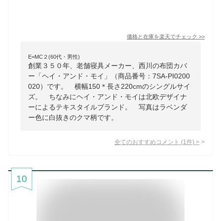
価格と在庫を
楽天
でチェック
>>
E=MC２(60代・男性)
創業３５０年、老舗寝具メーカー、西川の布団カバ
ー「ヘイ・アンド・モイ」（商品番号：7SA-PI0200
020）です。 横幅150＊長さ220cmのシングルサイ
ズ。 ちなみにヘイ・アンド・モイは北欧デザイナ
ーによるテキスタイルブランド。 写真はラベンダ
ー色に白抜きのクマ柄です。
全てのおすすめコメント
(
1
件)
>
10