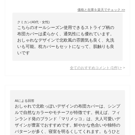
価格と在庫を
楽天
でチェック
>>
クミカン(40代・女性)
こちらのオールシーズン使用できるストライプ柄の
布団カバーは柔らかく、通気性にも優れています。
おしゃれなデザインで北欧風の雰囲気も良く、丸洗
いも可能。枕カバーもセットになって、肌触りも良
いです
全てのおすすめコメント
(
1
件)
>
AIによる回答
おしゃれで北欧っぽいデザインの布団カバーは、シンプ
ルで自然なカラーやモチーフが特徴です。例えば、フィ
ンランド発のブランド「マリメッコ」は、大人可愛いデ
ザインが豊富でおすすめです。鮮やかな色合いや独特の
パターンが多く、寝室を明るくしてくれます。もうひと