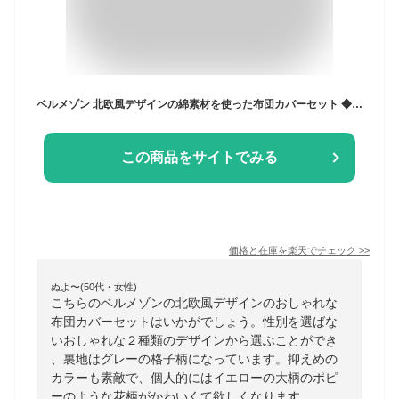
ベルメゾン 北欧風デザインの綿素材を使った布団カバーセット ◆ 洋式ダブル ◆ ◇ ファブリック 寝具 カバーリング カバー 掛けふとんカバー 布団カバー 掛け布団カバー かけ布団カバー ふとんカバー かけふとんカバー 新生活 ◇[shingu]
この商品をサイトでみる
価格と在庫を
楽天
でチェック
>>
ぬよ〜(50代・女性)
こちらのベルメゾンの北欧風デザインのおしゃれな
布団カバーセットはいかがでしょう。性別を選ばな
いおしゃれな２種類のデザインから選ぶことができ
、裏地はグレーの格子柄になっています。抑えめの
カラーも素敵で、個人的にはイエローの大柄のポピ
ーのような花柄がかわいくて欲しくなります。