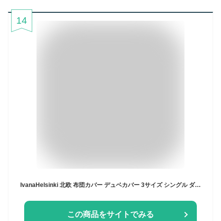
14
IvanaHelsinki 北欧 布団カバー デュベカバー 3サイズ シングル ダブル クイーン イヴァナヘルシンキ ダイヤモンド ブルー グレー フィンランド コットン100％ 綿100％ おしゃれ ギフト プレゼント スナップボタン
この商品をサイトでみる