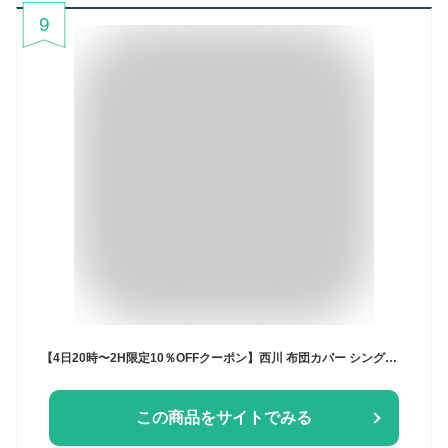
9
【4日20時〜2H限定10％OFFクーポン】西川 布団カバー シングル 綿100％ 日本製 HEJ＆MOI おしゃれ 掛けふとんカバー 150×210cm ヘイアンドモイ ヘイモイ 掛け布団カバー シングルロング かわいい 北欧 花柄 くま スナップボタン YKK 全開ファスナー【当社限定カラー】
この商品をサイトでみる