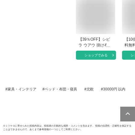
【39％OFF】シビ
【10
ラ ウアウ 掛け布団
料無
カバー 北欧 シング
セット
ショップでみる
シ
ルロング 日本製 綿
プ柄 
100％ Sybilla
ふと
150×210cm 掛けふ
ット 
とんカバー 掛カバ
ングル
ー 掛けカバー 掛布
ーン
団カバー 掛ふとん
ツ/
家具・インテリア
ベッド・布団・寝具
北欧
30000円 以内
カバー 布団カバー
綿10
シングルSL
らか
【CTN】
ー 枕
バー
ンド 
落 新
※
ミツケヨ
に寄せられた投稿内容は、投稿者の主観的な感想・コメントを含みます。 投稿の信憑性・正確性を保証する
ことはできませんので、あくまで参考情報の一つとしてご利用ください。