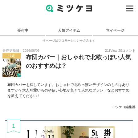
受付中
人気アイテム
マイページ
本ページはプロモーションを含みます
最終更新日：2026/06/09
211
View
20
コメント
決定
布団カバー｜おしゃれで北欧っぽい人気
のおすすめは？
布団カバーを探しています。おしゃれで北欧っぽいデザインのものはあり
ますか？大人可愛いものや使い心地が良くて人気なブランドなどおすすめ
を教えてください！
ミツケヨ編集部
1