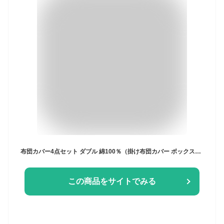
布団カバー4点セット ダブル 綿100％（掛け布団カバー ボックスシーツ 枕カバーM×2） 同色セット プレインニット しっとり ストレッチ おしゃれ 北欧 寝具 コットン 布団カバー やわらか ベッド リネン fab the home
この商品をサイトでみる