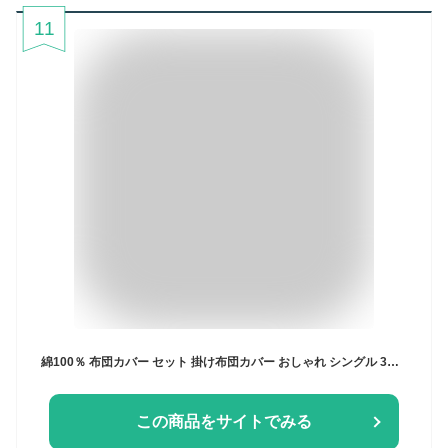
11
綿100％ 布団カバー セット 掛け布団カバー おしゃれ シングル 3点セット 北欧風 花柄 ふとんカバー ダブル キングサイズ クイーン セミダブル 4点セット キングロング かわいい オールシーズン ベッドシーツ 150x200 210 230cm 海外通販
この商品をサイトでみる