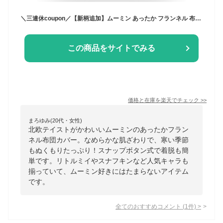
＼三連休coupon／【新柄追加】ムーミン あったか フランネル 布団カバー 北欧 掛け布団カバー シングルロング SL 150×210cm 肌ざわりなめらか ポリエステル カラフル スナップボタン式 ふとん掛カバー ムーミングッズ リトルミイ スナフキン ニョロニョロ
この商品をサイトでみる
価格と在庫を
楽天
でチェック
>>
まろゆみ(20代・女性)
北欧テイストがかわいいムーミンのあったかフラン
ネル布団カバー。なめらかな肌ざわりで、寒い季節
もぬくもりたっぷり！スナップボタン式で着脱も簡
単です。リトルミイやスナフキンなど人気キャラも
揃っていて、ムーミン好きにはたまらないアイテム
です。
全てのおすすめコメント
(
1
件)
>