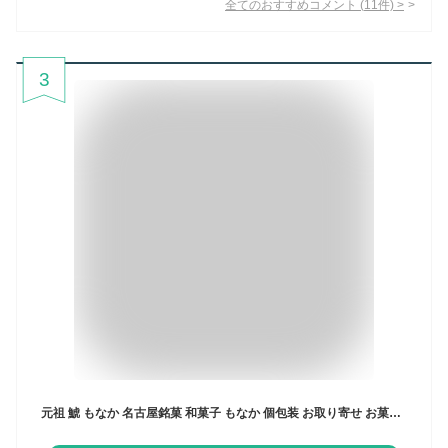
全てのおすすめコメント
(
11
件)
>
3
元祖 鯱 もなか 名古屋銘菓 和菓子 もなか 個包装 お取り寄せ お菓子 和菓子 創業明治40年 老舗 高級 有名 シャチホコ 名古屋 お土産 愛知 最中 名物 銘菓 名古屋名物 スイーツ あんこ つぶあん 和スイーツ お茶菓子 もなか ギフト 贈答 贈り物 内祝い 美味しい和菓子