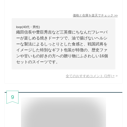
価格と在庫を
楽天
でチェック
>>
loop(40代・男性)
織田信長や豊臣秀吉など三英傑にちなんだフレーバ
ーが楽しめる焼きドーナツで、油で揚げないヘルシ
ーな製法によるしっとりとした食感と、戦国武将を
イメージした特別なギフト包装が特徴の、歴史ファ
ンや甘いもの好きの方への贈り物にふさわしい16個
セットのスイーツです。
全てのおすすめコメント
(
1
件)
>
9