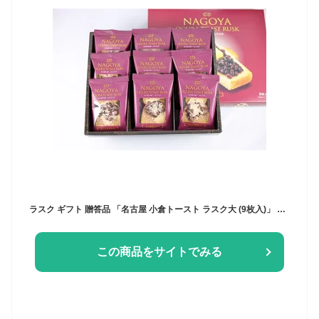
ラスク ギフト 贈答品 「名古屋 小倉トースト ラスク大 (9枚入)」 名古屋 愛知県 愛知 お菓子 お土産 土産 スイーツ 小倉 あん トースト 洋菓子 あす楽 七五三 お歳暮 お中元 茶菓子 父の日
この商品をサイトでみる