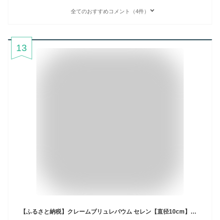
全てのおすすめコメント（4件）
13
【ふるさと納税】クレームブリュレバウム セレン【直径10cm】スイーツ クレームブリュレ バウム 焼き菓子 キャラメリゼ デザート 洋菓子 贈答用 贈り物 ブリュレ おしゃれ 人気返礼品 人気店 愛知県 知多市 冷凍便 送料無料