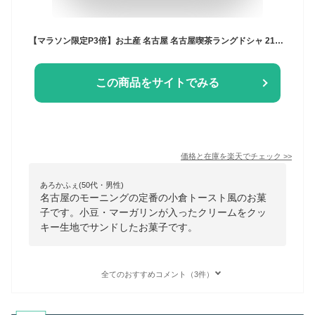
【マラソン限定P3倍】お土産 名古屋 名古屋喫茶ラングドシャ 21個 小倉 ラングドシャ クッキー 愛知 なごや あんこ 小倉 ラングドシャ 個包装 お土産 手土産 スイーツ お菓子 ナガトヤ 長登屋
この商品をサイトでみる
価格と在庫を
楽天
でチェック
>>
あろかふぇ(50代・男性)
名古屋のモーニングの定番の小倉トースト風のお菓
子です。小豆・マーガリンが入ったクリームをクッ
キー生地でサンドしたお菓子です。
全てのおすすめコメント（3件）