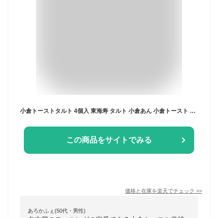
小倉トーストタルト 4個入 東海寿 タルト 小倉あん 小倉トースト 喫茶まつば監修 洋菓子 和菓子 お菓子 名古屋 土産 ギフト 贈り物 お祝い お返し 七五三 お歳暮 お取り寄せ 名古屋土産
この商品をサイトでみる
価格と在庫を
楽天
でチェック
>>
あろかふぇ(50代・男性)