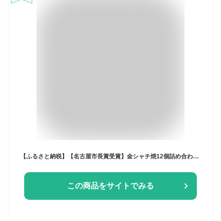
【ふるさと納税】【名古屋市長賞受賞】金シャチ焼12個詰め合わせ【人形焼き】カステラまんじゅう | 愛知県 名古屋市 愛知 名古屋 楽天ふるさと お取り寄せグルメ 取り寄せ グルメ お取り寄せ お菓子 おかし スイーツ お取り寄せスイーツ スィーツ
この商品をサイトでみる