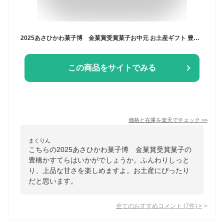
2025あさひかわ菓子博 金菓賞受賞菓子お中元 お土産ギフト 豊橋かすてら UZURA うずら卵生産量日本一 愛知県豊橋 カステラ お歳暮 内祝 法事 お土産 引出物 ご当地 敬老の日バレンタインデー ホワイトデー 御中元 夏 御歳暮 御年始 母の日 父の日
この商品をサイトでみる
価格と在庫を
楽天
でチェック
>>
まくりん
こちらの2025あさひかわ菓子博 金菓賞受賞菓子の
豊橋かすてらはいかがでしょうか。ふんわりしっと
り、上品な甘さを楽しめますよ。お土産にぴったり
だと思います。
全てのおすすめコメント
(
7
件)
>