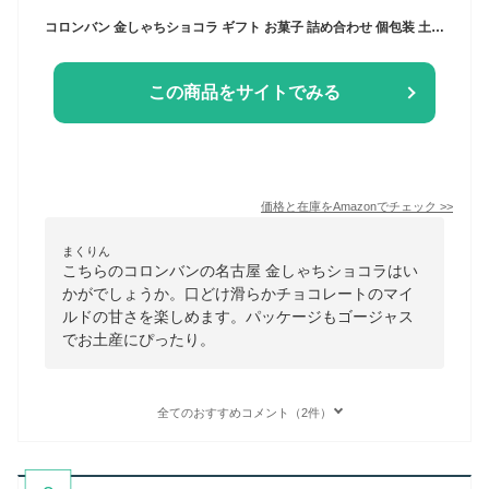
コロンバン 金しゃちショコラ ギフト お菓子 詰め合わせ 個包装 土産 お菓子 スイーツ 銘店 ラングドシャ 21枚入り
この商品をサイトでみる
価格と在庫を
Amazon
でチェック
>>
まくりん
こちらのコロンバンの名古屋 金しゃちショコラはい
かがでしょうか。口どけ滑らかチョコレートのマイ
ルドの甘さを楽しめます。パッケージもゴージャス
でお土産にぴったり。
全てのおすすめコメント（2件）