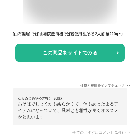
[由布製麺] そば 由布院産 有機そば粉使用 生そば 2人前 麺220g つゆ50g×2 /大分県 麺 そば 生そば 蕎麦 ソバ 新蕎麦 中津 生麺 本格 こだわり 石臼 臼挽き 八割そば 冷蔵品
この商品をサイトでみる
価格と在庫を
楽天
でチェック
>>
たらぬまあやめ(20代・女性)
おそばでしょうかも柔らかくて、体もあったまるア
イテムになっていて、具材とも相性が良くオススメ
かと思います
全てのおすすめコメント
(
1
件)
>