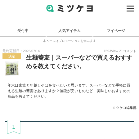
受付中
人気アイテム
マイページ
本ページはプロモーションを含みます
最終更新日：2026/07/14
1593
View
21
コメント
決定
生麺蕎麦｜スーパーなどで買えるおすす
めを教えてください。
年末は家族と年越しそばを食べたいと思います。スーパーなどで手軽に買
える生麺の蕎麦はありますか？値段が安いものなど、美味しいおすすめの
商品を教えてください。
ミツケヨ編集部
1