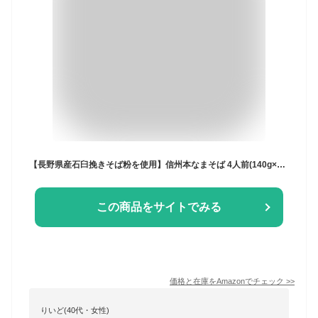
【長野県産石臼挽きそば粉を使用】信州本なまそば 4人前(140g×4袋) つゆ付き 生麺専門工房が作るこだわりの生そば
この商品をサイトでみる
価格と在庫を
Amazon
でチェック
>>
りいど(40代・女性)