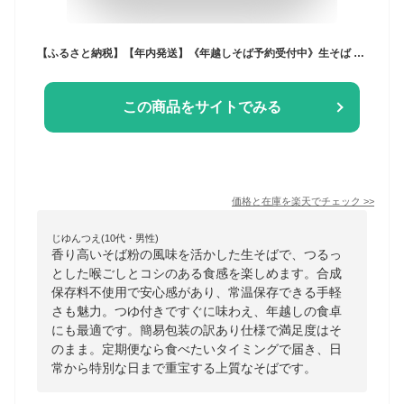
【ふるさと納税】【年内発送】《年越しそば予約受付中》生そば 5食 8食 つゆ付 訳あり 3回定期便(1回あたり10食) 定期便 蕎麦 そば 年越そば 年越蕎麦 生麺 合成保存料不使用 常温保存 簡易包装 老田屋 飛騨市 [Q741] 10000円 30000円 5000円 5千円 年内配送 年内お届け
この商品をサイトでみる
価格と在庫を
楽天
でチェック
>>
じゆんつえ(10代・男性)
香り高いそば粉の風味を活かした生そばで、つるっ
とした喉ごしとコシのある食感を楽しめます。合成
保存料不使用で安心感があり、常温保存できる手軽
さも魅力。つゆ付きですぐに味わえ、年越しの食卓
にも最適です。簡易包装の訳あり仕様で満足度はそ
のまま。定期便なら食べたいタイミングで届き、日
常から特別な日まで重宝する上質なそばです。