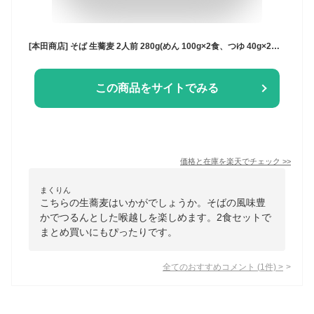
[本田商店] そば 生蕎麦 2人前 280g(めん 100g×2食、つゆ 40g×2食)×5 /蕎麦 出雲そば 生麺 島根 出雲 食品 麺 夜食 軽食 年越しそば 年末年始 時短 お土産 ソバ 袋そば
この商品をサイトでみる
価格と在庫を
楽天
でチェック
>>
まくりん
こちらの生蕎麦はいかがでしょうか。そばの風味豊
かでつるんとした喉越しを楽しめます。2食セットで
まとめ買いにもぴったりです。
全てのおすすめコメント
(
1
件)
>