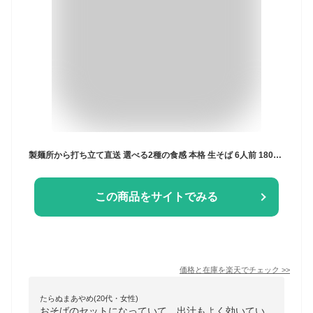
製麺所から打ち立て直送 選べる2種の食感 本格 生そば 6人前 180g×3袋 生蕎麦 ざるそば かけそば ソバ 太麺 生麺 グルメ 食品 お取り寄せ ポスト投函 1000円 ポッキリ メール便 送料無料 ぽっきり tkjb
この商品をサイトでみる
価格と在庫を
楽天
でチェック
>>
たらぬまあやめ(20代・女性)
おそばのセットになっていて、出汁もよく効いてい