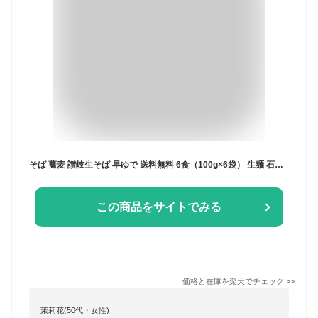
そば 蕎麦 讃岐生そば 早ゆで 送料無料 6食（100g×6袋） 生麺 石臼挽き 讃岐伝統の味 お試し グルメ お取り寄せ 香川
この商品をサイトでみる
価格と在庫を
楽天
でチェック
>>
茉莉花(50代・女性)