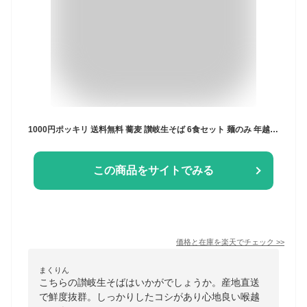
1000円ポッキリ 送料無料 蕎麦 讃岐生そば 6食セット 麺のみ 年越しそば 年越し蕎麦 普通麺 平切麺そば 生蕎麦 香川県 産地直送 お歳暮 お試し ポイント消化 送料無 食品 グルメ 在庫処分 フード 人気 ポスト投函 生麺 ギフト どんまい
この商品をサイトでみる
価格と在庫を
楽天
でチェック
>>
まくりん
こちらの讃岐生そばはいかがでしょうか。産地直送
で鮮度抜群。しっかりしたコシがあり心地良い喉越