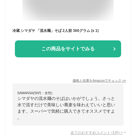
冷蔵 シマダヤ 「流水麺」そば 2人前 360グラム (x 1)
この商品をサイトでみる
価格と在庫を
Amazon
でチェック
>>
SAMANSA(50代・女性)
シマダヤの流水麺のそばはいかがでしょう。さっと
水で流すだけで美味しい蕎麦を味わえていいと思い
ます。スーパーで気軽に購入できてオススメですよ
。
全てのおすすめコメント
(
1
件)
>