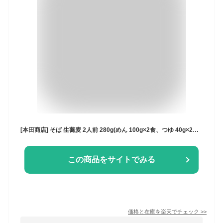
[本田商店] そば 生蕎麦 2人前 280g(めん 100g×2食、つゆ 40g×2食) /蕎麦 出雲そば 生麺 島根 出雲 食品 麺 夜食 軽食 年越しそば 年末年始 時短 お土産 ソバ 袋そば 日本三大そば
この商品をサイトでみる
価格と在庫を
楽天
でチェック
>>