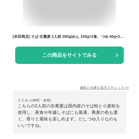
[本田商店] そば 生蕎麦 2人前 280g(めん 100g×2食、つゆ 40g×2食)×3 /蕎麦 出雲そば 生麺 島根 出雲 食品 麺 夜食 軽食 年越しそば 年末年始 時短 お土産 ソバ 袋そば
この商品をサイトでみる
価格と在庫を
楽天
でチェック
>>
クミカン(40代・女性)
こちらの2人前の生蕎麦は国内産のそば粉と小麦粉を
使用し、夜食や年越しそばにも最適。蕎麦の色も濃
く、香りと風味も楽しめます。だしつゆ入りなのも
いいですね。