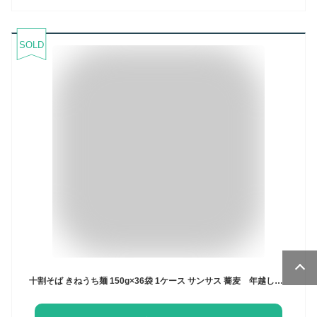
SOLD
十割そば きねうち麺 150g×36袋 1ケース サンサス 蕎麦 年越しそば