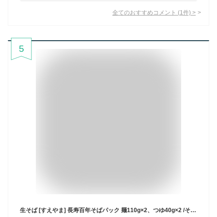
全てのおすすめコメント
(
1
件)
>
5
生そば [すえやま] 長寿百年そばパック 麺110g×2、つゆ40g×2 /そば 長寿そば 蕎麦 ソバ とろろそば 百年そば とろろ入りそば 生麺