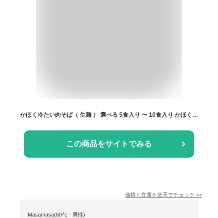
かほく冷たい肉そば（ 生麺 ） 選べる 5食入り 〜 10食入り かほく冷たい肉そば研究会 山形直送計画 ソバ 蕎麦 冷凍 出汁 だし お中元 山形県 生産者直送 お取り寄せ ギフト プレゼント 贈り物 送料無料 お歳暮
この商品をサイトでみる
価格と在庫を
楽天
でチェック
>>
Masamasa(60代・男性)