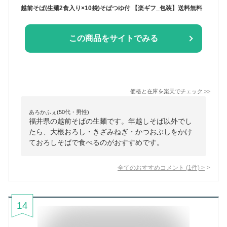
越前そば(生麺2食入り×10袋)そばつゆ付 【楽ギフ_包装】送料無料
この商品をサイトでみる
価格と在庫を
楽天
でチェック
>>
あろかふぇ(50代・男性)
福井県の越前そばの生麺です。年越しそば以外でし
たら、大根おろし・きざみねぎ・かつおぶしをかけ
ておろしそばで食べるのがおすすめです。
全てのおすすめコメント
(
1
件)
>
14