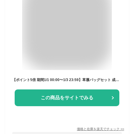
【ポイント5倍 期間1/1 00:00〜1/3 23:59】草履バッグセット 成人式 結婚式 フォーマル 草履 バッグ 金襴 M L LL 3L 大きいサイズ ゴールド 黒 エンジ シルバー 金 銀 和装バッグ 着物バッグ レディース 婦人和装
この商品をサイトでみる
価格と在庫を
楽天
でチェック
>>