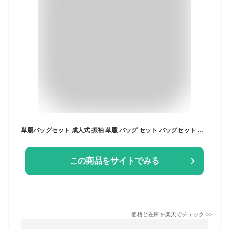
草履バッグセット 成人式 振袖 草履 バッグ セット バッグセット 草履バッグ MUJI 無地 バイカラー エナメル 礼装 袴 / S M L LL 3L サイズ フリーサイズ 小さいサイズ 大きいサイズ えんじ 赤 朱 金 銀 黒 / 前撮り 結婚式 披露宴 謝恩会 卒業式
この商品をサイトでみる
価格と在庫を
楽天
でチェック
>>