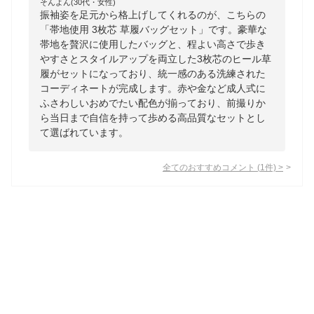
そんよん(30代・女性)
振袖姿を足元から格上げしてくれるのが、こちらの
「帯地使用 3枚芯 草履バッグセット」です。豪華な
帯地を贅沢に使用したバッグと、程よい高さで歩き
やすさとスタイルアップを両立した3枚芯のヒール草
履がセットになっており、統一感のある洗練された
コーディネートが完成します。赤や金など成人式に
ふさわしいおめでたい配色が揃っており、前撮りか
ら当日まで自信を持って歩める高品質なセットとし
て選ばれています。
全てのおすすめコメント
(
1
件)
>