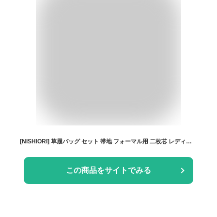
[NISHIORI] 草履バッグ セット 帯地 フォーマル用 二枚芯 レディース 唐草文様 雪輪文様 Sサイズ Freeサイズ LLサイズ 金 銀 2色 3タイプ (WK2G, Free Size)
この商品をサイトでみる