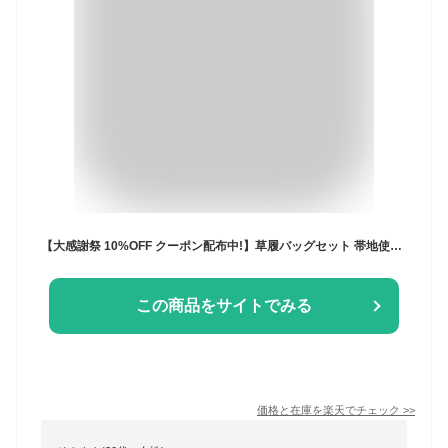
【大感謝祭 10%OFF クーポン配布中!】草履バッグセット 帯地使用 3枚芯 ヒール草履 5タイプ フリーサイズ 赤 白 金 振袖に最適【フリーサイズ】【成人式 前撮り 卒業式 入学式 】草履バック 卒業袴 袴
この商品をサイトでみる
価格と在庫を
楽天
でチェック
>>