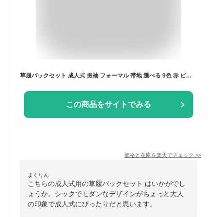
草履バックセット 成人式 振袖 フォーマル 帯地 選べる 9色 赤 ピンク 黒 赤 白 金 銀 ゴールド シルバー 赤 青 黒 振袖 訪問着に最適 ママフリ【フリーサイズ】【成人式 前撮り 卒業式 入学式 】【フォーマル】バッグ 卒業袴 袴
この商品をサイトでみる
価格と在庫を
楽天
でチェック
>>
まくりん
こちらの成人式用の草履バックセット はいかがでし
ょうか。シックでモダンなデザインがちょっと大人
の印象で成人式にぴったりだと思います。