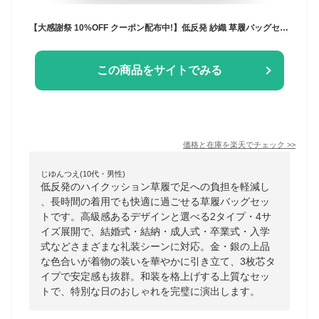
【大感謝祭 10%OFF クーポン配布中!】低反発 紗織 草履バッグセット 2点セット 痛くないハイクッション草履 高級 選べる 2タイプ 3枚芯タイプ 草履 4サイズ 礼装用 金 ゴールド 銀 シルバー 留袖 訪問着 S M L LL【結婚式 結納 卒業式 入学式 成人式 】パー
この商品をサイトでみる
価格と在庫を
楽天
でチェック
>>
じゆんつえ(10代・男性)
低反発のハイクッション草履で足への負担を軽減し
、長時間の着用でも快適に過ごせる草履バッグセッ
トです。高級感あるデザインと選べる2タイプ・4サ
イズ展開で、結婚式・結納・成人式・卒業式・入学
式などさまざまな礼装シーンに対応。金・銀の上品
な色合いが着物の装いを華やかに引き立て、3枚芯タ
イプで安定感も抜群。和装を格上げする上質なセッ
トで、特別な日のおしゃれを完璧に演出します。