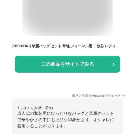
[NISHIORI] 草履バッグ セット 帯地 フォーマル用 二枚芯 レディース 唐草文様 雪輪文様 Sサイズ Freeサイズ LLサイズ 金 銀 2色 3タイプ (WK1G, Free Size)
この商品をサイトでみる
価格と在庫を
Amazon
でチェック
>>
くろすくん(50代・男性)
成人式の和装用にぴったりなバッグと草履のセット
で華やかさの中にも上品な印象があり、オシャレに
着用することができます。