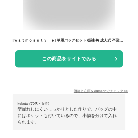
[ｗａｔｍｏｓｓｔｙｌｅ] 草履バッグセット 振袖 袴 成人式 卒業式 結婚式 ブルー・ホワイト kj06X01Y03
この商品をサイトでみる
価格と在庫を
Amazon
でチェック
>>
kekotan(70代・女性)
型崩れしにくいしっかりとした作りで、バッグの中
にはポケットも付いているので、小物を分けて入れ
られます。