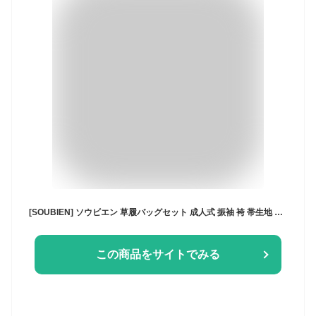
[SOUBIEN] ソウビエン 草履バッグセット 成人式 振袖 袴 帯生地 二枚芯 盛装 和装 G 桜菊×ゴールド (bz2303ok)
この商品をサイトでみる