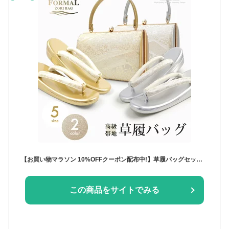
【お買い物マラソン 10%OFFクーポン配布中!】草履バッグセット 帯地 草履 柄お任せ 金 銀 2色カラバリGOLD SILVER 留袖・訪問着に最適【フリーサイズ】【成人式・結婚式・結納】【フォーマル】【ゴールド・シルバー 礼装 】 卒業袴 袴
この商品をサイトでみる