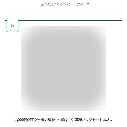
全てのおすすめコメント（2件）
5
【1,000円OFFクーポン配布中♪ 1/3まで】草履バッグセット 成人式 結婚式 フォーマル 草履 バッグ 厚底草履 あしなが効果 エナメル 金襴 S M L LL ゴールド 黒 エンジ シルバー 金 銀 和装バッグ 着物バッグ レディース