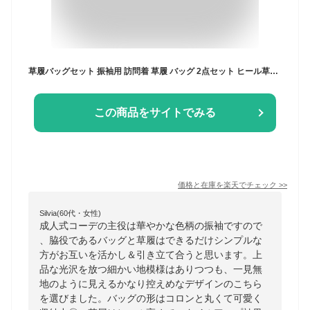
草履バッグセット 振袖用 訪問着 草履 バッグ 2点セット ヒール草履 厚底 3枚芯 F寸 (M〜L) 成人式 日本製 ニュアンスカラー ハイクラス 礼装 フォーマル セミフォーマル ホログラム柄 光沢 選べる11種 和装 袴姿 礼装 和装バッグ 卒業式 ママ振 アンティーク着物 レディース
この商品をサイトでみる
価格と在庫を
楽天
でチェック
>>
Silvia(60代・女性)
成人式コーデの主役は華やかな色柄の振袖ですので
、脇役であるバッグと草履はできるだけシンプルな
方がお互いを活かし＆引き立て合うと思います。上
品な光沢を放つ細かい地模様はありつつも、一見無
地のように見えるかなり控えめなデザインのこちら
を選びました。バッグの形はコロンと丸くて可愛く