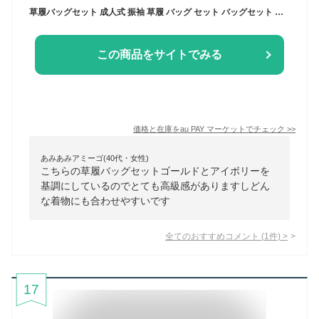
草履バッグセット 成人式 振袖 草履 バッグ セット バッグセット 草履バッグ 厚底草履 厚底 レース エナメル 礼装 袴 S M L LL サイズ フ
この商品をサイトでみる
価格と在庫を
au PAY マーケット
でチェック
>>
あみあみアミーゴ(40代・女性)
こちらの草履バッグセットゴールドとアイボリーを
基調にしているのでとても高級感がありますしどん
な着物にも合わせやすいです
全てのおすすめコメント
(
1
件)
>
17