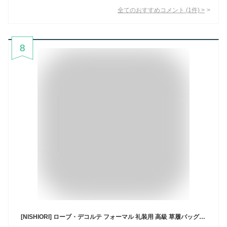
全てのおすすめコメント
(
1
件)
>
8
[NISHIORI] ローブ・デコルテ フォーマル 礼装用 高級 草履バッグ セット 留袖 訪問着に 3サイズ ゴールド シルバー (kzouribag4,GOLD,M)