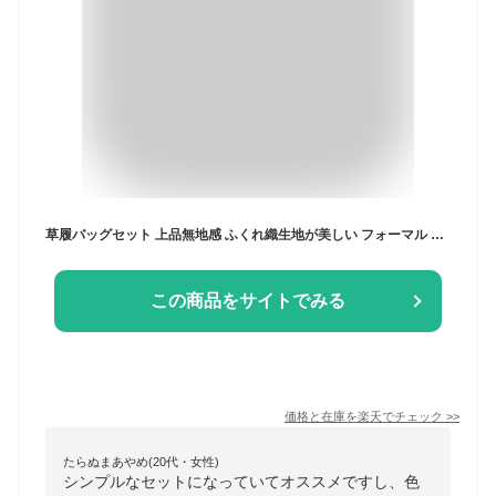
草履バッグセット 上品無地感 ふくれ織生地が美しい フォーマル 選べる 5色 ミントグリーン ピンク 白 クリーム ブルー 小紋 振袖 留袖 訪問着に最適 【フリーサイズ】【成人式 前撮り 卒業式 入学式 】 卒業袴 袴 ふんわり フェミニン
この商品をサイトでみる
価格と在庫を
楽天
でチェック
>>
たらぬまあやめ(20代・女性)
シンプルなセットになっていてオススメですし、色