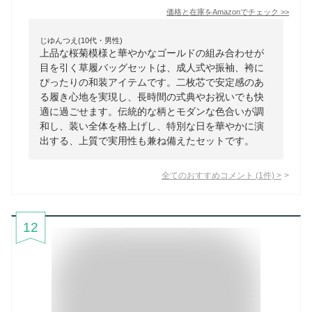
価格と在庫を
Amazon
でチェック
>>
じゆんつえ(10代・男性)
上品な桜菊模様と華やかなゴールドの組み合わせが
目を引く草履バッグセットは、成人式や振袖、袴に
ぴったりの和装アイテムです。二枚芯で安定感のあ
る履き心地を実現し、長時間の式典やお祝いでも快
適に過ごせます。伝統的な柄とモダンな色合いが調
和し、装い全体を格上げし、特別な日を華やかに演
出する、上質で実用性も兼ね備えたセットです。
全てのおすすめコメント
(
1
件)
>
12