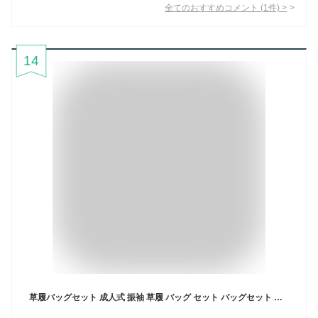
全てのおすすめコメント
(
1
件)
>
14
草履バッグセット 成人式 振袖 草履 バッグ セット バッグセット 草履バッグ エナメル 金彩 礼装 袴 / M L LL サイズ フリーサイズ 小さいサイズ 大きいサイズ ピンク ゴールド 赤 金 黒 ベージュ / 前撮り 結婚式 披露宴 謝恩会 卒業式