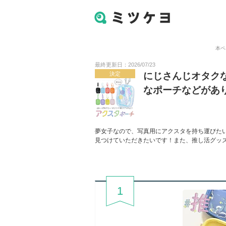
本ペ
最終更新日：2026/07/23
決定
にじさんじオタク
なポーチなどがあ
夢女子なので、写真用にアクスタを持ち運びた
見つけていただきたいです！また、推し活グッ
1