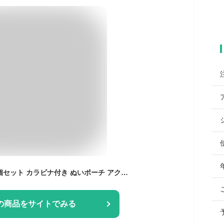
透明 クリアポーチ 3個セット カラビナ付き ぬいポーチ アクスタ ケース かわいい おしゃれ ポーチ 推し活 推し活グッズ カラビナ フィギュア 持ち運び オタ活 ディスプレイケース フィギュアケース PVC 収納ケース 透明 アニメ （フィギュアや人形は付属しません）
の商品をサイトでみる