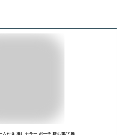
アクスタポーチ チャーム付き 推しカラー ポーチ 持ち運び 推し活グッズ 推し活 名入れ 名入 キーホルダー アクスタ 名前入り プレゼント 推し おしゃれ 推しカラー 名入れグッズB