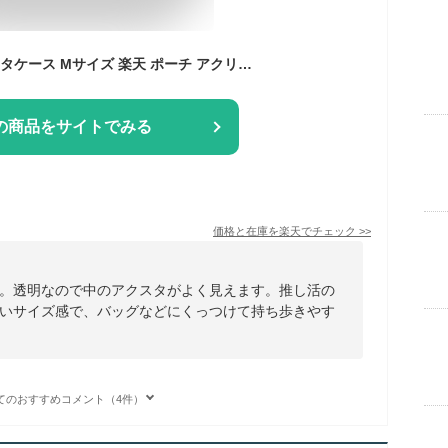
q-lia クーリア アクスタケース Mサイズ 楽天 ポーチ アクリルスタンドケース マルチケース アクスタ ミニポーチ 収納ケース 収納 M キーホルダー 持ち運び クリア 透明 推し活 推し 推し色
の商品をサイトでみる
価格と在庫を
楽天
でチェック
>>
。透明なので中のアクスタがよく見えます。推し活の
いサイズ感で、バッグなどにくっつけて持ち歩きやす
てのおすすめコメント（4件）