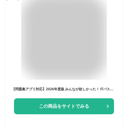
【問題集アプリ対応】2026年度版 みんなが欲しかった！ ITパスポートの教科書&問題集【シラバス6.4対応/赤シートつき/フルカラー試験対策テキスト】(みんなが欲しかった！シリーズ)(TAC出版)
この商品をサイトでみる