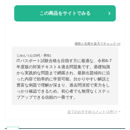
この商品をサイトでみる
価格と在庫を
楽天
でチェック
>>
じゆんつえ(10代・男性)
ITパスポート試験合格を目指す方に最適な、令和6-7
年度版の対策テキスト＆過去問題集です。基礎知識
から実践的な問題まで網羅され、最新出題傾向に沿
った内容で効率的に学習可能。分かりやすい解説と
豊富な例題で理解が深まり、過去問演習で実力をし
っかり確認できるため、初心者でも無理なくステッ
プアップできる信頼の一冊です。
全てのおすすめコメント
(
1
件)
>