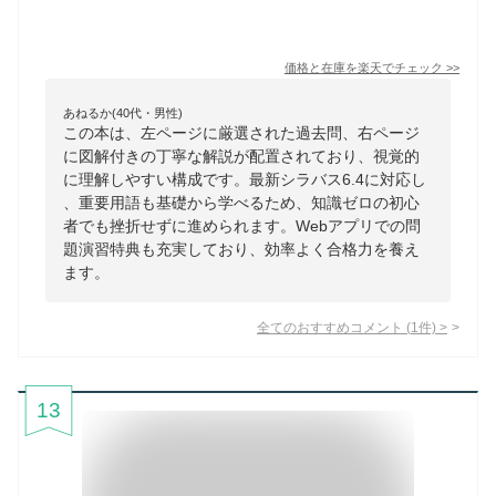
価格と在庫を
楽天
でチェック
>>
あねるか(40代・男性)
この本は、左ページに厳選された過去問、右ページ
に図解付きの丁寧な解説が配置されており、視覚的
に理解しやすい構成です。最新シラバス6.4に対応し
、重要用語も基礎から学べるため、知識ゼロの初心
者でも挫折せずに進められます。Webアプリでの問
題演習特典も充実しており、効率よく合格力を養え
ます。
全てのおすすめコメント
(
1
件)
>
13