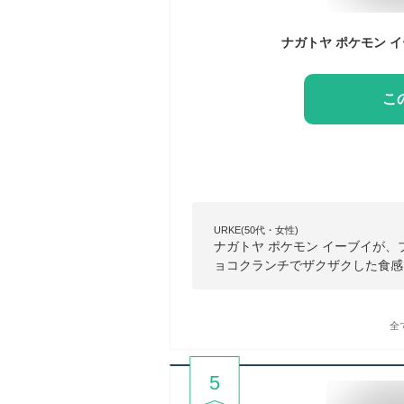
こ
URKE(50代・女性)
ナガトヤ ポケモン イーブイが
ョコクランチでザクザクした食感
全
5