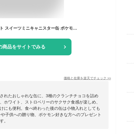
ポケモン チョコ ギフト スイーツミニキャニスター缶 ポケモン PV-6 人気 詰め合わせ お菓子 おしゃれ かわいい ブランド 個包装 小分け ピカチュウ クランチ 缶 チョコ缶 おもしろ チョコ 職場 会社 贈り物 お礼 子供 ホワイトデー お返し 2026
の商品をサイトでみる
価格と在庫を
楽天
でチェック
>>
されたおしゃれな缶に、3種のクランチチョコを詰め
、ホワイト、ストロベリーのサクサク食感が楽しめ、
けにも便利。食べ終わった後の缶は小物入れとしても
デーや子供への贈り物、ポケモン好きな方へのプレゼント
す。