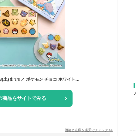
＼ポイント20倍★2/28(土)まで!!／ ポケモン チョコ ホワイトデー お返し 2026 チョコレート 松風屋 【PV-3】 お菓子 ギフト 贈り物 プレゼント ピカチュウ ニャオハ イーブイ ゲンガー コダック カビゴン プリン パモ チョコセットL（ポケモン）【VT】
の商品をサイトでみる
価格と在庫を
楽天
でチェック
>>