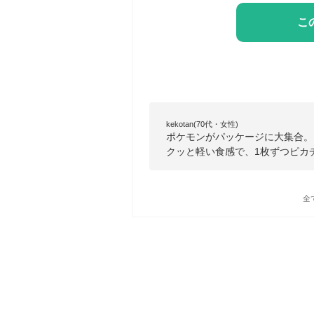
こ
kekotan(70代・女性)
ポケモンがパッケージに大集合。
クッと軽い食感で、1枚ずつピカ
全