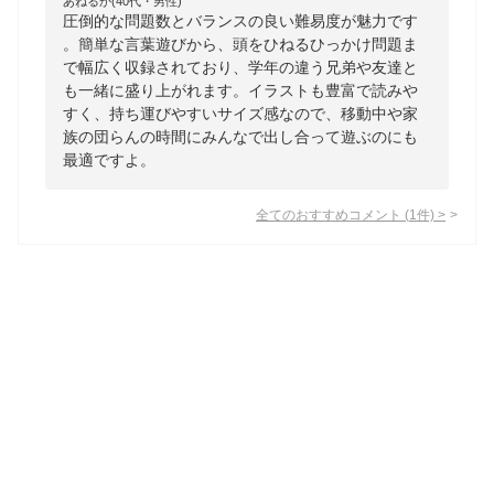
あねるか(40代・男性)
圧倒的な問題数とバランスの良い難易度が魅力です
。簡単な言葉遊びから、頭をひねるひっかけ問題ま
で幅広く収録されており、学年の違う兄弟や友達と
も一緒に盛り上がれます。イラストも豊富で読みや
すく、持ち運びやすいサイズ感なので、移動中や家
族の団らんの時間にみんなで出し合って遊ぶのにも
最適ですよ。
全てのおすすめコメント
(
1
件)
>