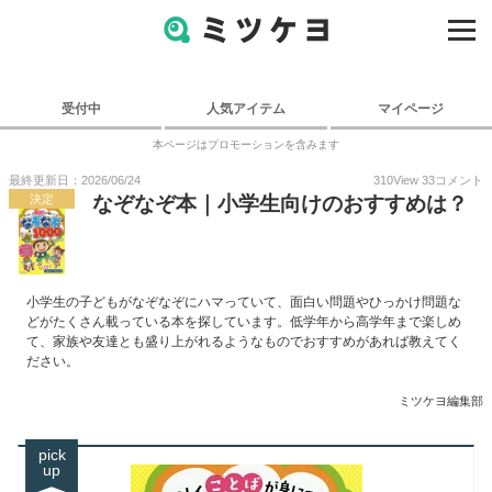
受付中
人気アイテム
マイページ
本ページはプロモーションを含みます
最終更新日：2026/06/24
310
View
33
コメント
決定
なぞなぞ本｜小学生向けのおすすめは？
小学生の子どもがなぞなぞにハマっていて、面白い問題やひっかけ問題な
どがたくさん載っている本を探しています。低学年から高学年まで楽しめ
て、家族や友達とも盛り上がれるようなものでおすすめがあれば教えてく
ださい。
ミツケヨ編集部
pick
up