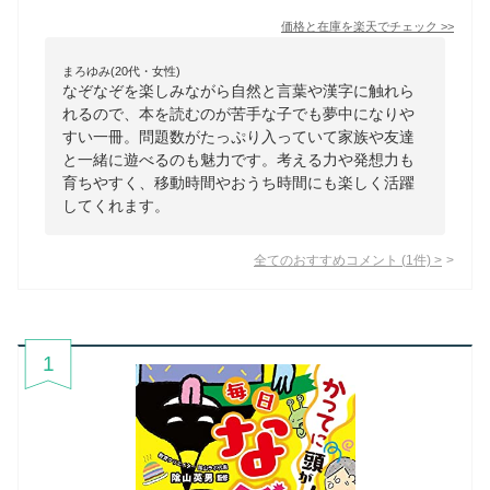
価格と在庫を
楽天
でチェック
>>
まろゆみ(20代・女性)
なぞなぞを楽しみながら自然と言葉や漢字に触れら
れるので、本を読むのが苦手な子でも夢中になりや
すい一冊。問題数がたっぷり入っていて家族や友達
と一緒に遊べるのも魅力です。考える力や発想力も
育ちやすく、移動時間やおうち時間にも楽しく活躍
してくれます。
全てのおすすめコメント
(
1
件)
>
1