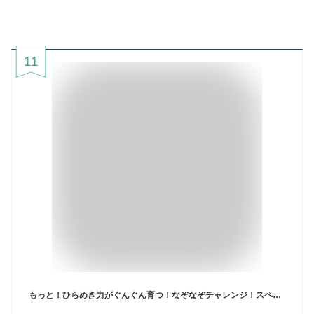
11
もっと！ひらめき力がぐんぐん育つ！なぞなぞチャレンジ！スペシャル [ 茂木 健一郎 ]