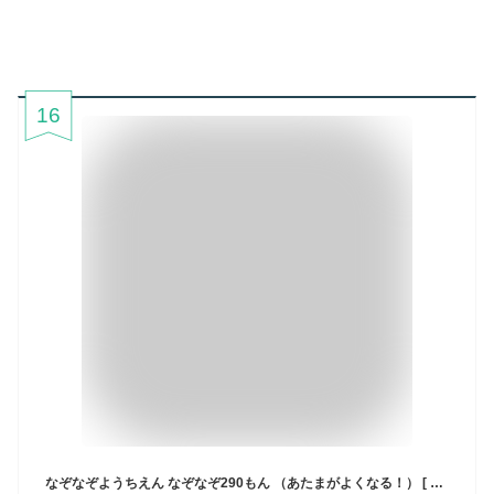
16
なぞなぞようちえん なぞなぞ290もん （あたまがよくなる！） [ 近野十志夫 ]