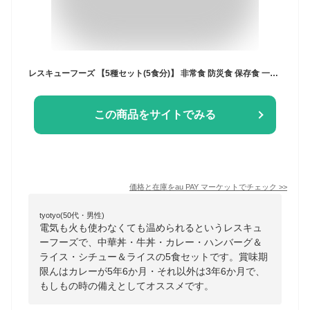
レスキューフーズ 【5種セット(5食分)】 非常食 防災食 保存食 一食ボックス 温かい 美味しい 防災 食品 備蓄 備蓄品 災害 災害食 防災グ
この商品をサイトでみる
価格と在庫を
au PAY マーケット
でチェック
>>
tyotyo(50代・男性)
電気も火も使わなくても温められるというレスキュ
ーフーズで、中華丼・牛丼・カレー・ハンバーグ＆
ライス・シチュー＆ライスの5食セットです。賞味期
限んはカレーが5年6か月・それ以外は3年6か月で、
もしもの時の備えとしてオススメです。