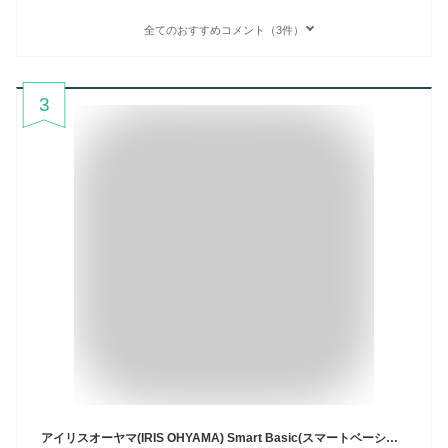
全てのおすすめコメント（3件）
3
アイリスオーヤマ(IRIS OHYAMA) Smart Basic(スマートベーシック) アルファ米 10食セット 非常食 長期保存 5年保存 (製造から) 5種×2食 スプーン付き【Amazon.co.jp限定】