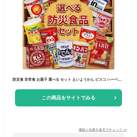
防災食 非常食 お菓子 選べる セット えいようかん ビスコ ハーベスト 乾パン マリー プライム かにビス ブルボン パイン飴 inゼリー おでん缶 野菜ジュース 保存缶 5年保存 長期保存 防災食品 保存食 防災 防災セット
この商品をサイトでみる
価格と在庫を
楽天
でチェック
>>