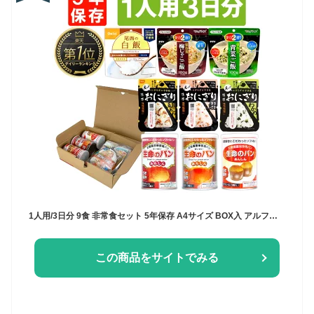
1人用/3日分 9食 非常食セット 5年保存 A4サイズ BOX入 アルファ米 パンの缶詰 1人分 3日間 生きのびる 防災食セット 防災 食品 尾西 携帯おにぎり ご飯 お米 保存食セット 防災セット 防災グッズ 災害備蓄用パン
この商品をサイトでみる