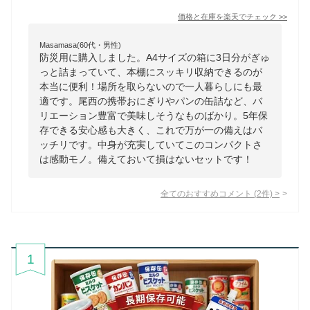
価格と在庫を
楽天
でチェック
>>
Masamasa(60代・男性)
防災用に購入しました。A4サイズの箱に3日分がぎゅ
っと詰まっていて、本棚にスッキリ収納できるのが
本当に便利！場所を取らないので一人暮らしにも最
適です。尾西の携帯おにぎりやパンの缶詰など、バ
リエーション豊富で美味しそうなものばかり。5年保
存できる安心感も大きく、これで万が一の備えはバ
ッチリです。中身が充実していてこのコンパクトさ
は感動モノ。備えておいて損はないセットです！
全てのおすすめコメント
(
2
件)
>
1