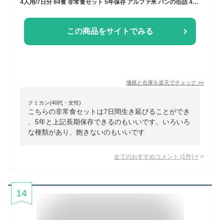
4人用/7日分 84食 非常食セット 5年保存 アルファ米 パンの缶詰 4人分 7日間 生きのびる 防災食 保存食 防災 食品 尾西 携帯おにぎり おむすび ご飯 お米 保存食セット防災セット 防災グッズ 災害備蓄用パン 保存パン
この商品をサイトでみる
価格と在庫を
楽天
でチェック
>>
クミカン(40代・女性)
こちらの非常食セットは7日間生き延びることができ
、5年と上記長期保存できるのもいいです。いろいろ
な種類があり、飽きないのもいいです
全てのおすすめコメント
(
1
件)
>
14