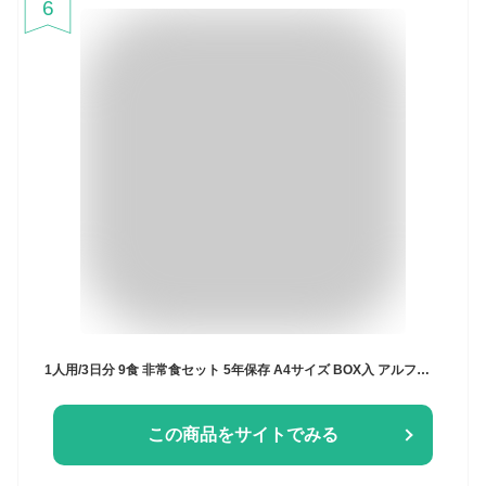
6
1人用/3日分 9食 非常食セット 5年保存 A4サイズ BOX入 アルファ米 パンの缶詰 1人分 3日間 生きのびる 防災食セット 防災 食品 尾西 携帯おにぎり ご飯 お米 保存食セット 防災セット 防災グッズ 災害備蓄用パン
この商品をサイトでみる