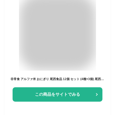
非常食 アルファ米 おにぎり 尾西食品 12個 セット (4種×3個) 尾西 携帯おにぎり 鮭 わかめ 五目おこわ 昆布 保存食 防災食 常温 長期保存 防災グッズ 防災 食品 災害 備蓄 食料 防災用品 アウトドア キャンプ *
この商品をサイトでみる