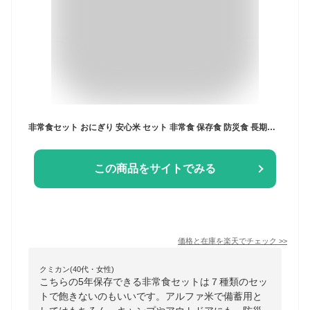
非常食セット おにぎり 安心米 セット 非常食 保存食 防災食 長期保存 備蓄 5年 5年保存 防災 食品 防災グッズ おすすめ 安心米 アルファ米 尾西食品 非常食 防災用品 賞味期限 5年 アウトドア キャンプ 釣り ネコポス
この商品をサイトでみる
価格と在庫を
楽天
でチェック
>>
クミカン(40代・女性)
こちらの5年保存できる非常食セットは７種類のセッ
トで飽きないのもいいです。アルファ米で備蓄用と