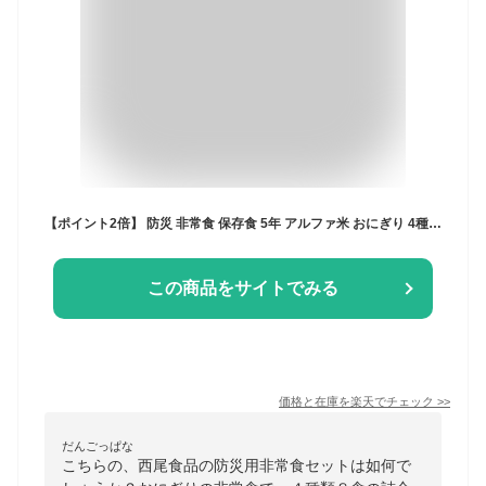
【ポイント2倍】 防災 非常食 保存食 5年 アルファ米 おにぎり 4種 8食 詰め合わせ セット 尾西食品 携帯おにぎり 送料無料 米 常温 ご飯 災害 防災食 保存食品 5年保存 防災グッズや 保存水と一緒に 長期 備蓄 最短8/8出荷
この商品をサイトでみる
価格と在庫を
楽天
でチェック
>>
だんごっぱな
こちらの、西尾食品の防災用非常食セットは如何で