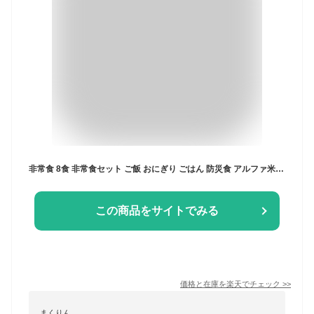
非常食 8食 非常食セット ご飯 おにぎり ごはん 防災食 アルファ米 アイリスオーヤマ 携帯おにぎり 4種×2個セット 鮭・わかめ・おこわ・昆布 おにぎり 防災 アウトドア キャンプ アルファ米 ごはん 備蓄 尾西食品【iris_dl06】
この商品をサイトでみる
価格と在庫を
楽天
でチェック
>>
まくりん