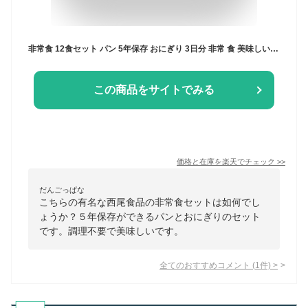
非常食 12食セット パン 5年保存 おにぎり 3日分 非常 食 美味しい 長持ち 保存食 防災 防災食 防災グッズ 防災セット 食品 尾西 尾西食品 尾西のひだまりパン 防災食セット アルファ米 災害 3日 ご飯 ごはん
この商品をサイトでみる
価格と在庫を
楽天
でチェック
>>
だんごっぱな
こちらの有名な西尾食品の非常食セットは如何でし
ょうか？５年保存ができるパンとおにぎりのセット
です。調理不要で美味しいです。
全てのおすすめコメント
(
1
件)
>