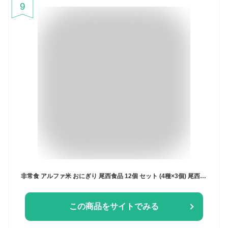
9
非常食 アルファ米 おにぎり 尾西食品 12個 セット (4種×3個) 尾西 携帯おにぎり 鮭 わかめ 五目おこわ 昆布 保存食 防災食 常温 長期保存 防災グッズ 防災 食品 災害 備蓄 食料 防災用品 アウトドア キャンプ *【D】【割振】[2606SE]
この商品をサイトでみる