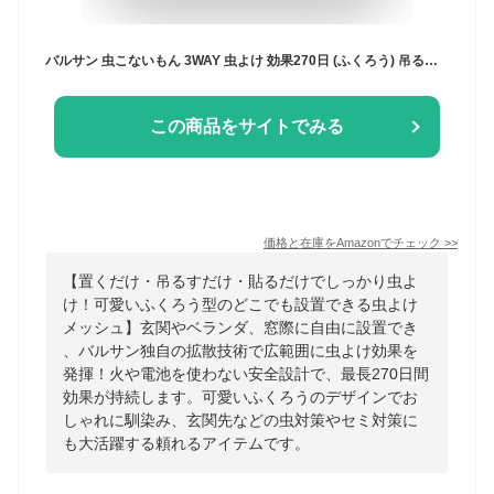
バルサン 虫こないもん 3WAY 虫よけ 効果270日 (ふくろう) 吊る・貼る・置くどこでも設置可能 バルサン独自のワイド拡散
この商品をサイトでみる
価格と在庫を
Amazon
でチェック
>>
【置くだけ・吊るすだけ・貼るだけでしっかり虫よ
け！可愛いふくろう型のどこでも設置できる虫よけ
メッシュ】玄関やベランダ、窓際に自由に設置でき
、バルサン独自の拡散技術で広範囲に虫よけ効果を
発揮！火や電池を使わない安全設計で、最長270日間
効果が持続します。可愛いふくろうのデザインでお
しゃれに馴染み、玄関先などの虫対策やセミ対策に
も大活躍する頼れるアイテムです。