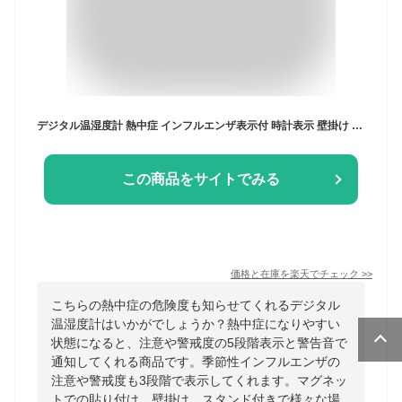
デジタル温湿度計 熱中症 インフルエンザ表示付 時計表示 壁掛け 高性能センサー搭載 アラームつき 警告ブザー WBGT 高齢者 EZ7-CHE001
この商品をサイトでみる
価格と在庫を
楽天
でチェック
>>
こちらの熱中症の危険度も知らせてくれるデジタル
温湿度計はいかがでしょうか？熱中症になりやすい
状態になると、注意や警戒度の5段階表示と警告音で
通知してくれる商品です。季節性インフルエンザの
注意や警戒度も3段階で表示してくれます。マグネッ
トでの貼り付け、壁掛け、スタンド付きで様々な場