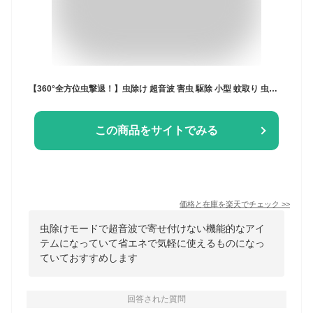
【360°全方位虫撃退！】虫除け 超音波 害虫 駆除 小型 蚊取り 虫除け ブレスレット 室内 室外OK 防水 強力 USB 充電式 7モード 多種類 害虫対応 蚊 ゴキブリ ハエ セミ ネズミ 蛾 ダニ 静音 蚊除け グッズ 携帯式 蚊取り線香 虫退治 玄関 庭 お釣り 野外活動 省エネ 虫駆除
この商品をサイトでみる
価格と在庫を
楽天
でチェック
>>
虫除けモードで超音波で寄せ付けない機能的なアイ
テムになっていて省エネで気軽に使えるものになっ
ていておすすめします
回答された質問