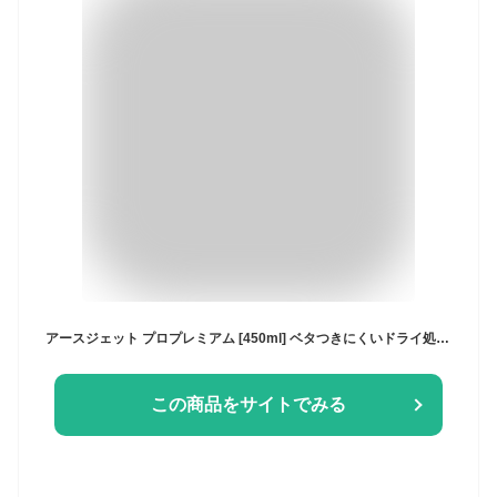
アースジェット プロプレミアム [450ml] ベタつきにくいドライ処方 殺虫スプレー 低刺激/無香料 ハエ・蚊用 トコジラミ・マダニ・イエダニにも (アース製薬)
この商品をサイトでみる