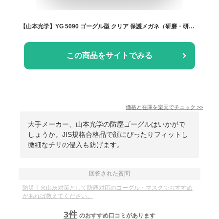
【山本光学】YG 5090 ゴーグル型 クリア 保護メガネ（研磨・研削・粉砕・防塵ゴーグル・火山灰対策・ゴーグル・医療用ウイルス対策 細菌飛沫対策 メガネ） 【JIS規格認定品】
この商品をサイトでみる
価格と在庫を
楽天
でチェック
>>
大手メーカー、山本光学の防塵ゴーグルはいかがで
しょうか。JIS規格合格品で顔にぴったりフィットし
微細なチリの侵入も防げます。
回答された質問
防災｜火山灰対策として防塵対応のゴーグル・マスクでおすすめ
があれば教えてください。
3
件
のおすすめ口コミがあります