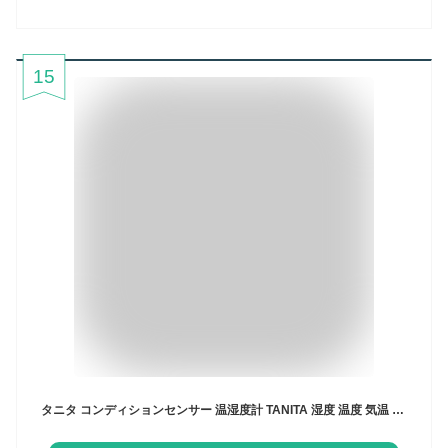
15
タニタ コンディションセンサー 温湿度計 TANITA 湿度 温度 気温 時計 デジタル時計 フック スタンド マグネット デジタル 室温計 時計機能 目覚ましアラーム 熱中症対策 義務 義務化 赤ちゃん 乳幼児 高齢者 子ども ペット 観葉植物 かわいい おしゃれ デジタル時計 TC-421