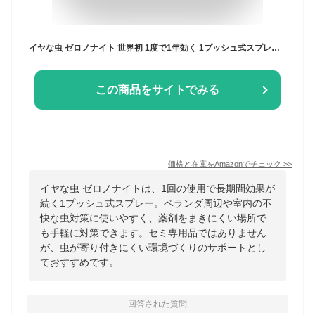
イヤな虫 ゼロノナイト 世界初 1度で1年効く 1プッシュ式スプレー [60回分] 家中まるごと駆除効果キープ ペットにも優しい有効成分 (アース製薬)×4個
この商品をサイトでみる
価格と在庫を
Amazon
でチェック
>>
イヤな虫 ゼロノナイトは、1回の使用で長期間効果が
続く1プッシュ式スプレー。ベランダ周辺や室内の不
快な虫対策に使いやすく、薬剤をまきにくい場所で
も手軽に対策できます。セミ専用品ではありません
が、虫が寄り付きにくい環境づくりのサポートとし
ておすすめです。
回答された質問