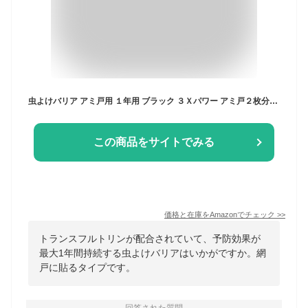
虫よけバリア アミ戸用 １年用 ブラック ３Ｘパワー アミ戸２枚分（２個入） フマキラー ユスリカ適用
この商品をサイトでみる
価格と在庫を
Amazon
でチェック
>>
トランスフルトリンが配合されていて、予防効果が
最大1年間持続する虫よけバリアはいかがですか。網
戸に貼るタイプです。
回答された質問