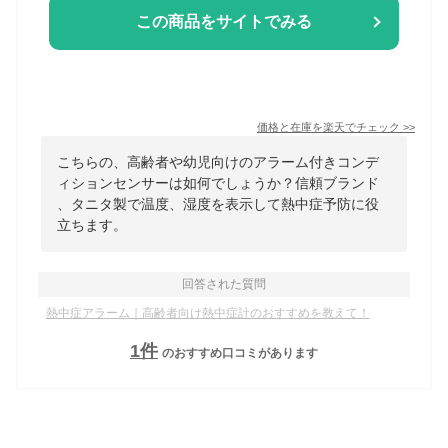
この商品をサイトでみる
価格と在庫を
楽天
でチェック
>>
こちらの、高齢者や幼児向けのアラーム付きコンデ
ィションセンサーは如何でしょうか？信頼ブランド
、タニタ製で温度、湿度を表示して熱中症予防に役
立ちます。
回答された質問
熱中症アラーム｜高齢者向け熱中症計のおすすめを教えて！
1
件
のおすすめ口コミがあります