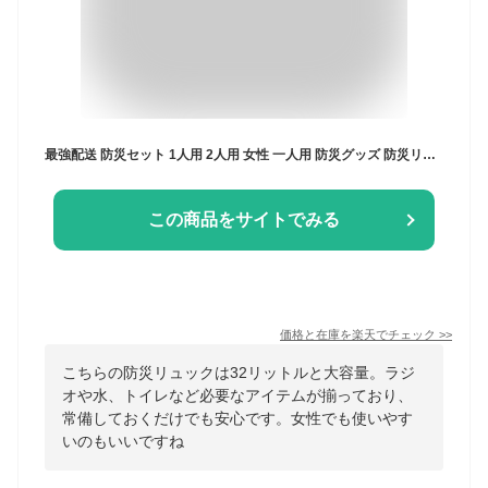
最強配送 防災セット 1人用 2人用 女性 一人用 防災グッズ 防災リュック 防災バッグ 避難リュック 災害グッズ 非常用持ち出し袋 非常用トイレ 簡易トイレ 水 防災ラジオ ランタン 地震対策 災害 豪雨 止水ファスナー ホワイト ブラック 32L 大容量 SonaYell ソナエール (Y)
この商品をサイトでみる
価格と在庫を
楽天
でチェック
>>
こちらの防災リュックは32リットルと大容量。ラジ
オや水、トイレなど必要なアイテムが揃っており、
常備しておくだけでも安心です。女性でも使いやす
いのもいいですね