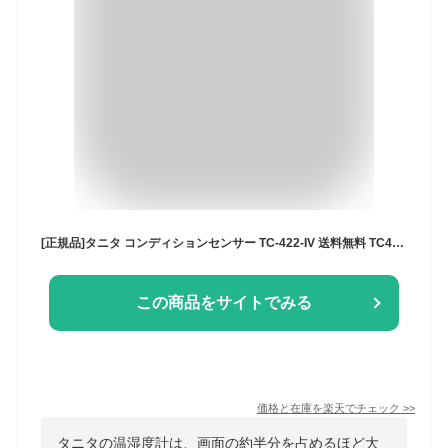
[正規品]タニタ コンディションセンサー TC-422-IV 送料無料 TC422IV 温湿度計 温度 湿度 熱中症対策 暑さ指数 乾燥指数 置き 時計 アラーム 見やすい おしゃれ 室温計 管理 キッチン リビング 子供部屋 ペット お年寄り 介護 職場 会社 工場 保育所 施設 デジタル おすすめ
この商品をサイトでみる
価格と在庫を
楽天
でチェック
>>
タニタの温湿度計は、画面の約半分を占めるほど大