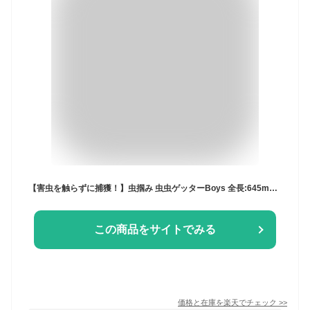
【害虫を触らずに捕獲！】虫掴み 虫虫ゲッターBoys 全長:645mm カメムシ ヤモリ クモ 蜘蛛 ゴキブリ G セミ 蝉 ミキロコス | 虫 虫除け 虫よけ 虫対策 害虫 害虫対策 虫退治 害虫駆除 蚊よけ 蚊除け 蚊 対策 グッズ 蚊対策 屋外 昆虫 自
この商品をサイトでみる
価格と在庫を
楽天
でチェック
>>