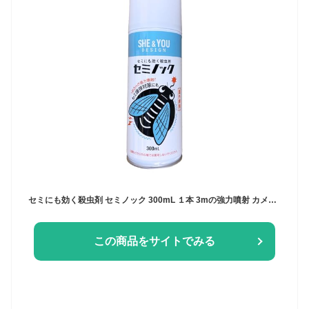
セミにも効く殺虫剤 セミノック 300mL １本 3mの強力噴射 カメムシ・スズメバチにも効く セミ 殺虫剤 蝉 退治 駆除 強力 業務用 セミ爆弾 セミ対策に
この商品をサイトでみる