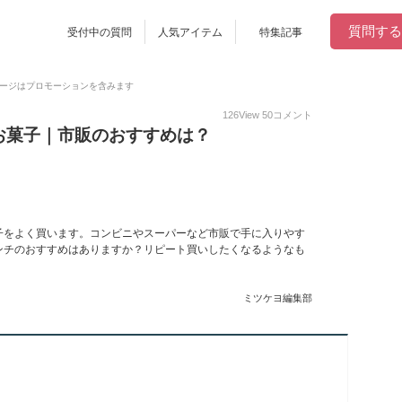
質問する
受付中の質問
人気アイテム
特集記事
ージはプロモーションを含みます
126
View
50
コメント
お菓子｜市販のおすすめは？
子をよく買います。コンビニやスーパーなど市販で手に入りやす
ンチのおすすめはありますか？リピート買いしたくなるようなも
ミツケヨ編集部