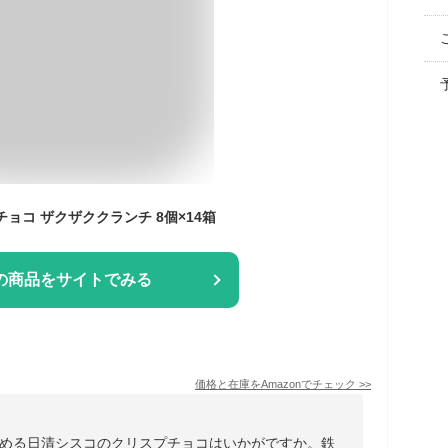
ョコ ザクザククランチ 8個×14箱
の商品をサイトでみる
価格と在庫を
Amazon
でチェック
>>
める日清シスコのクリスプチョコはいかがですか。鉄