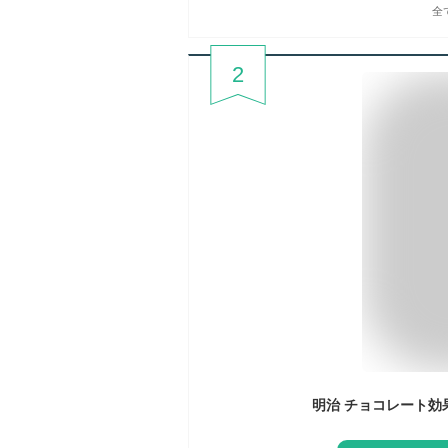
全
2
明治 チョコレート効果