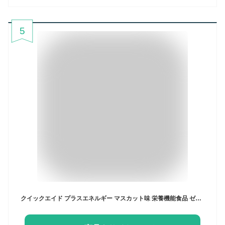
5
クイックエイド プラスエネルギー マスカット味 栄養機能食品 ゼリー飲料(180g*30コ入)【神戸居留地】[ビタミン B1 栄養補給 ゼリー飲料]