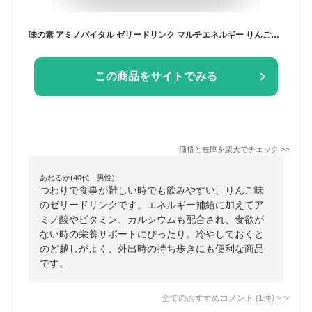
味の素 アミノバイタル ゼリードリンク マルチエネルギー りんご味 180g x1個(アミノ酸 ビタミン カルシウム)
この商品をサイトでみる
価格と在庫を
楽天
でチェック
>>
あねるか(40代・男性)
つわりで食事が難しい時でも飲みやすい、りんご味
のゼリードリンクです。エネルギー補給に加えてア
ミノ酸やビタミン、カルシウムも配合され、食欲が
ない時の栄養サポートにぴったり。冷やしておくと
のど越しがよく、外出時の持ち歩きにも便利な商品
です。
全てのおすすめコメント
(
1
件)
>