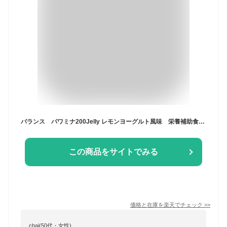
バランス パワミナ200Jelly レモンヨーグルト風味 栄養補助食品 ゼリー飲料 高カロリー 高たんぱく やわらか食品 高齢者 お年寄り ギフト対応
この商品をサイトでみる
価格と在庫を
楽天
でチェック
>>
chai(50代・女性)