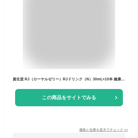
資生堂 RJ（ローヤルゼリー）RJドリンク（N）30mL×10本 健康食品 ビタミン類 葉酸 【 メーカーより取寄せ商品 】
この商品をサイトでみる
価格と在庫を
楽天
でチェック
>>