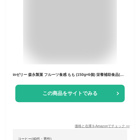
inゼリー 森永製菓 フルーツ食感 もも (150g×6個) 栄養補助食品(ビオチン) 食物繊維 マルチビタミン デザート 桃 国産
この商品をサイトでみる
価格と在庫を
Amazon
でチェック
>>
コーヒー(40代・男性)