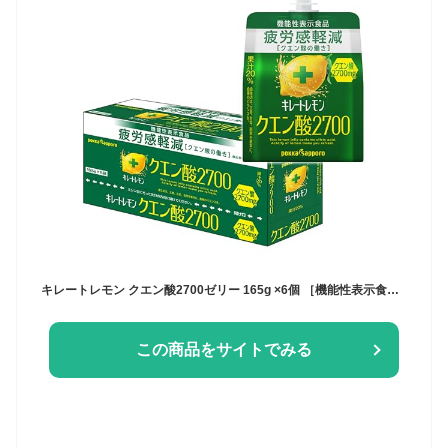
キレートレモン クエン酸2700ゼリー 165g ×6個 ［機能性表示食品］レモン レモン果汁 ブドウ糖 ゼリー飲料 パウチゼリー 疲労感軽減 1日分のビタミンC ポッカサッポロ
この商品をサイトでみる