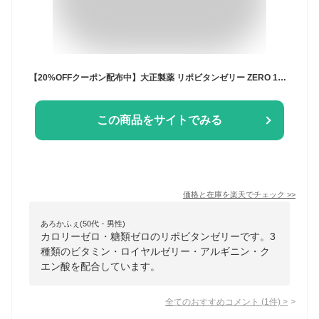
【20%OFFクーポン配布中】大正製薬 リポビタンゼリー ZERO 180g×6袋 1袋 0kcal カロリーゼロ 糖類ゼロ ダイエット ビタミン ローヤルゼリー クエン酸 アルギニン 美味しい エナジー風味 朝食 通勤 運動 手軽 ゼリー飲料
この商品をサイトでみる
価格と在庫を
楽天
でチェック
>>
あろかふぇ(50代・男性)
カロリーゼロ・糖類ゼロのリポビタンゼリーです。3
種類のビタミン・ロイヤルゼリー・アルギニン・ク
エン酸を配合しています。
全てのおすすめコメント
(
1
件)
>