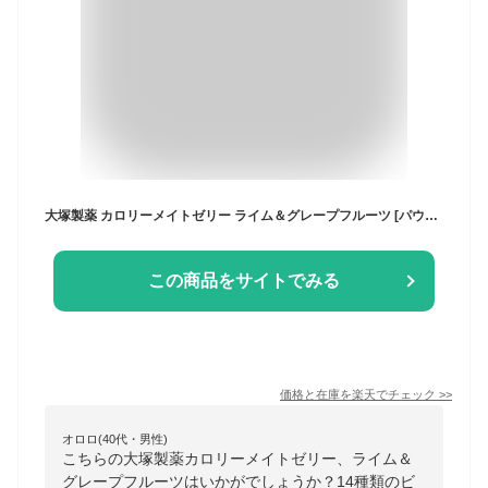
大塚製薬 カロリーメイトゼリー ライム＆グレープフルーツ [パウチ] 215g × 24本[ケース販売][大塚製薬/飲料]ギフト プレゼント 贈り物 お祝い 内祝い お返し 誕生日プレゼント 父の日 敬老の日
この商品をサイトでみる
価格と在庫を
楽天
でチェック
>>
オロロ(40代・男性)
こちらの大塚製薬カロリーメイトゼリー、ライム＆
グレープフルーツはいかがでしょうか？14種類のビ