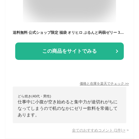
送料無料 公式ショップ限定 福袋 オリヒロ ぷるんと蒟蒻ゼリー 3種 48本セット orihiro / 福箱 こんにゃくゼリー ゼリー飲料 ダイエット 詰め合わせ まとめ買い ギフト フルーツ おやつ 食べることが好き
この商品をサイトでみる
価格と在庫を
楽天
でチェック
>>
どら焼き(40代・男性)
仕事中に小腹が空き始めると集中力が途切れがちに
なってしまうので机のなかにゼリー飲料を常備して
あります。
全てのおすすめコメント
(
1
件)
>