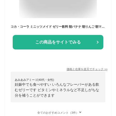
コカ・コーラ ミニッツメイド ゼリー飲料 朝バナナ 朝りんご 朝マンゴ 180g よりどり 選べる 6本入り×4箱セット【送料無料】
この商品をサイトでみる
価格と在庫を
楽天
でチェック
>>
あみあみアミーゴ(40代・女性)
妊娠中でも食べやすい いろんなフレーバーがある飲
むゼリーです ビタミンやミネラルなど不足しがちな
分を補うことができます
全てのおすすめコメント（3件）