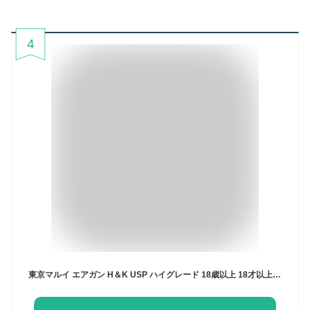
4
東京マルイ エアガン H＆K USP ハイグレード 18歳以上 18才以上用 ソフトエアーガン ソフト ソフトエアガン エアーガン エアピストル エアコキ オートピストル 自動拳銃 自動式拳銃 オートマチックピストル 遊戯銃 エアガンピストル エアハンドガン エアガンハンドガン