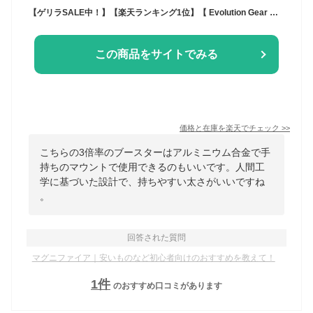
【ゲリラSALE中！】【楽天ランキング1位】【 Evolution Gear 製 】 Aimpoint 3XMAG-1 Magnifier レプリカ (3倍率ブースター) 6068アルミニウム合金 | マグニファイア ブースター 3倍率
この商品をサイトでみる
価格と在庫を
楽天
でチェック
>>
こちらの3倍率のブースターはアルミニウム合金で手
持ちのマウントで使用できるのもいいです。人間工
学に基づいた設計で、持ちやすい太さがいいですね
。
回答された質問
マグニファイア｜安いものなど初心者向けのおすすめを教えて！
1
件
のおすすめ口コミがあります