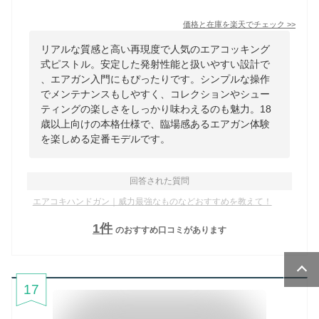
価格と在庫を
楽天
でチェック
>>
リアルな質感と高い再現度で人気のエアコッキング
式ピストル。安定した発射性能と扱いやすい設計で
、エアガン入門にもぴったりです。シンプルな操作
でメンテナンスもしやすく、コレクションやシュー
ティングの楽しさをしっかり味わえるのも魅力。18
歳以上向けの本格仕様で、臨場感あるエアガン体験
を楽しめる定番モデルです。
回答された質問
エアコキハンドガン｜威力最強なものなどおすすめを教えて！
1
件
のおすすめ口コミがあります
17