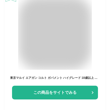
東京マルイ エアガン コルト ガバメント ハイグレード 18歳以上 ソフトエアーガン ソフトエアガン エアーガン エアピストル エアコキ オートピストル 自動拳銃 自動式拳銃 オートマチックピストル 遊戯銃 エアガンピストル エアハンドガン エアガンハンドガン
この商品をサイトでみる