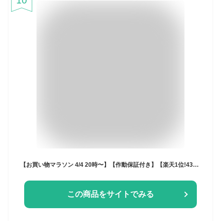
10
【お買い物マラソン 4/4 20時〜】【作動保証付き】【楽天1位!43冠達成!】 東京マルイ VSR-10 プロスナイパーバージョン エアガン 18歳以上 最強 スナイパーライフル bb弾 エアーガン エア ライフル ボルトアクション 本体 害鳥 スパイ 競技用 精度 VSR10
この商品をサイトでみる