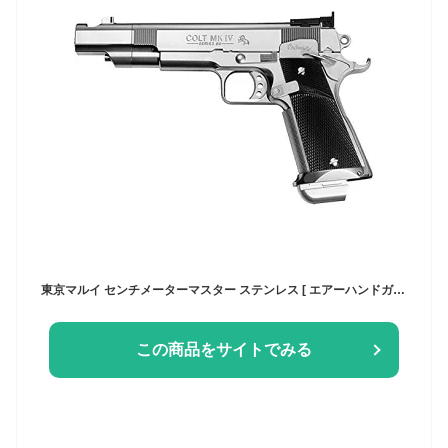
東京マルイ センチメーターマスター ステンレス [ エアーハンドガン（対象年令10才以上） ] サバゲー エアガン ハンドガン カラス 害鳥 スズメ ネズミ退治 コスプレ 小道具 威力 飛距離 精度 重厚感 安全装置 コッキング エアコキ
この商品をサイトでみる