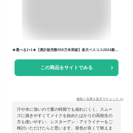
★選べる1+1★【累計販売数550万本突破】楽天ベスコス2024殿堂入り【(公式)SISTER ANN/シスターアン】ウォータープルーフペンシルアイライナー マルチライナー 落ちない にじまない 汗 水に強い シャドウ 持続力 涙袋 韓国コスメ
この商品をサイトでみる
価格と在庫を
楽天
でチェック
>>
汗や水に強いので夏の時期でも崩れにくく、スムー
ズに描きやすくてメイクを始めたばかりの高校生の
方も使いやすい、シスターアン・アイライナーをご
検討いただけたらと思います。発色が良くて映えま