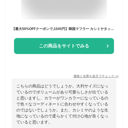
【最大50%OFFクーポンで,1045円】韓国マフラー カシミヤタッチ大判ストール 10色 フリンジマフラー レディース 暖かいマフラー 無地 高見え 韓国ファッション プチプラ ひざ掛け 秋冬防寒グッズ miniministore 2YUEQIAO-001
この商品をサイトでみる
価格と在庫を
楽天
でチェック
>>
こちらの商品はどうでしょうか。大判サイズになっ
ているのでボリュームがあり可愛らしさが出ている
と思いますし、カラーがワンカラーになっているの
で色々なコーディネートに合わせやすくなっている
のではないでしょうか。また、カシミヤのような生
地になっているので柔らかくて付け心地が良くなっ
ていると思います。