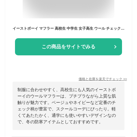
イーストボーイ マフラー 高校生 中学生 女子高生 ウール チェック ベージュ サックス ネイビー ブルー ホワイト グレー ピンク 女子 レディース 制服 人気 防寒 EASTBOY 送料無料 冬 209610 209611 209612 209613 209617 209618
この商品をサイトでみる
価格と在庫を
楽天
でチェック
>>
制服に合わせやすく、高校生にも人気のイーストボ
ーイのウールマフラーは、プチプラながら上質な肌
触りが魅力です。ベージュやネイビーなど定番のチ
ェック柄が豊富で、スクールコーデにぴったり。軽
くてあたたかく、通学にも使いやすいデザインなの
で、冬の防寒アイテムとしておすすめです。