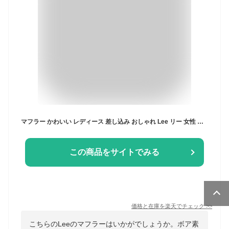
マフラー かわいい レディース 差し込み おしゃれ Lee リー 女性 女の子 子供 ボア ファー ネックウォーマー ショートマフラー 厚手 暖かい 防寒 寒さ 対策 もこもこ 無地 ブラック グレー ブラウン アイボリー カジュアル 女子高生 通学 通勤 大人女性 ギフト プレゼント
この商品をサイトでみる
価格と在庫を
楽天
でチェック
>>
こちらのLeeのマフラーはいかがでしょうか。ボア素