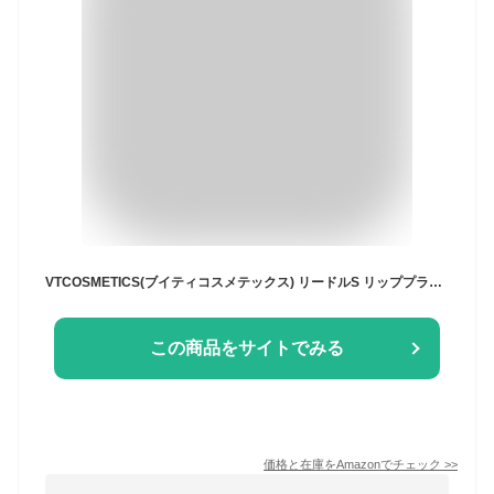
VTCOSMETICS(ブイティコスメテックス) リードルS リッププランパー 4.3g 保湿 透明 ツヤ感 リップグロス 韓国コスメ (トゥインクル)
この商品をサイトでみる
価格と在庫を
Amazon
でチェック
>>