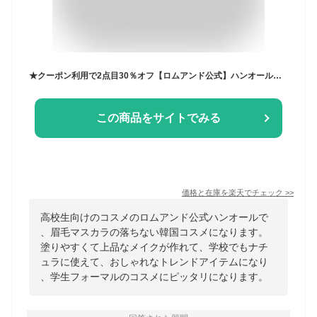
★クーポン利用で2点目30％オフ【ロムアンド公式】ハンオールブロウカラ rom&nd official romand HAN ALL BROW CARA ロムアンド 眉マスカラ アイブロウ 眉毛マスカラ 落ちにくい 塗りやすい 自然なまつ毛 韓国メイク 韓国コスメ ロムアンド公式ショップ
この商品をサイトでみる
価格と在庫を
楽天
でチェック
>>
高校生向けのコスメのロムアンド公式ハンオールで
、眉毛マスカラの落ちない韓国コスメになります。
塗りやすくて上品なメイクが作れて、学校でもナチ
ュラに使えて、おしゃれなトレンドアイテムになり
、学生フォーマルのコスメにピッタリになります。