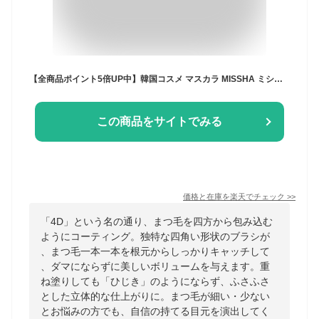
【全商品ポイント5倍UP中】韓国コスメ マスカラ MISSHA ミシャ マスカラ ザ・スタイル4Dマスカラ カラーブラック リニューアル プチプラ
この商品をサイトでみる
価格と在庫を
楽天
でチェック
>>
「4D」という名の通り、まつ毛を四方から包み込む
ようにコーティング。独特な四角い形状のブラシが
、まつ毛一本一本を根元からしっかりキャッチして
、ダマにならずに美しいボリュームを与えます。​重
ね塗りしても「ひじき」のようにならず、ふさふさ
とした立体的な仕上がりに。まつ毛が細い・少ない
とお悩みの方でも、自信の持てる目元を演出してく