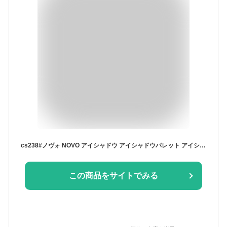
cs238#ノヴォ NOVO アイシャドウ アイシャドウパレット アイシャドウ 50代 6colorセット コスメ かわいい 韓国コスメ アイシャドウ パレット韓国
この商品をサイトでみる