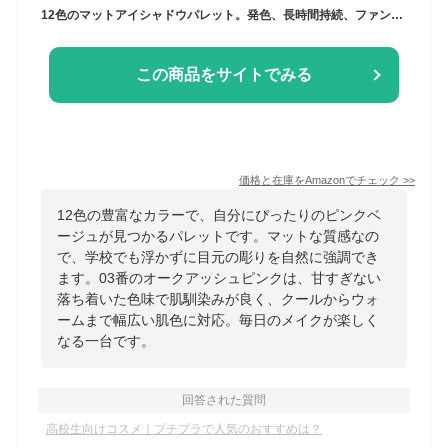
12色のマットアイシャドウパレット。発色、長時間持続、ファンデーションメイクに最適。初心者にも使いやすく、豊富なカラーバリエーション。ナチュラルメイクに最適。ギフトにもおすすめ。豊富なカラーバリエーション。クール＆ウォームな肌色にも(03# オークアッシュピンク)
この商品をサイトでみる
価格と在庫を
Amazon
でチェック
>>
12色の豊富なカラーで、自分にぴったりのピンクベ
ージュが見つかるパレットです。マットな質感なの
で、学校でも浮かずに目元の彫りを自然に強調でき
ます。03番のオークアッシュピンクは、甘すぎない
落ち着いた色味で肌馴染みが良く、クールからウォ
ームまで幅広い肌色に対応。毎日のメイクが楽しく
なる一台です。
回答された質問
高校生向けコスメ｜プチプラで人気のおすすめは？