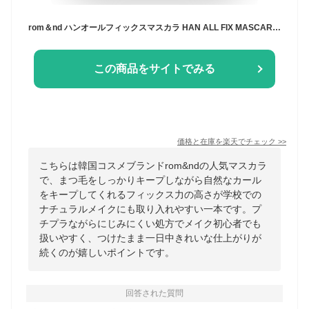
rom＆nd ハンオールフィックスマスカラ HAN ALL FIX MASCARA(韓国コスメ)／ロムアンド（rom＆nd）
この商品をサイトでみる
価格と在庫を
楽天
でチェック
>>
こちらは韓国コスメブランドrom&ndの人気マスカラ
で、まつ毛をしっかりキープしながら自然なカール
をキープしてくれるフィックス力の高さが学校での
ナチュラルメイクにも取り入れやすい一本です。プ
チプラながらにじみにくい処方でメイク初心者でも
扱いやすく、つけたまま一日中きれいな仕上がりが
続くのが嬉しいポイントです。
回答された質問