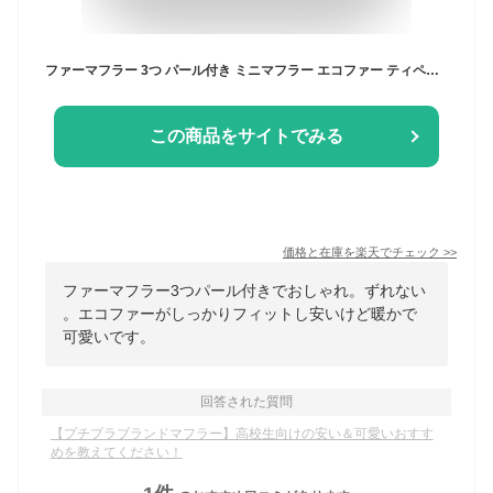
ファーマフラー 3つ パール付き ミニマフラー エコファー ティペット かわいい あったか ふわふわ レディース フォーマル 秋冬 ブラック グレー モカ アイボリーベージュ 通学 通勤 ギフト クリスマス 1個までメール便1通発送 ※場合によっては圧縮梱包させていただきます
この商品をサイトでみる
価格と在庫を
楽天
でチェック
>>
ファーマフラー3つパール付きでおしゃれ。ずれない
。エコファーがしっかりフィットし安いけど暖かで
可愛いです。
回答された質問
【プチプラブランドマフラー】高校生向けの安い＆可愛いおすす
めを教えてください！