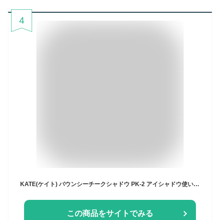
4
KATE(ケイト) バウンシーチークシャドウ PK-2 アイシャドウ使い チーク使い 目元から頬まで レアふわ発色 立体感＆血色感 ♯頬までデカ目チークシャドウ マットパウダー＆むにっと質感
この商品をサイトでみる