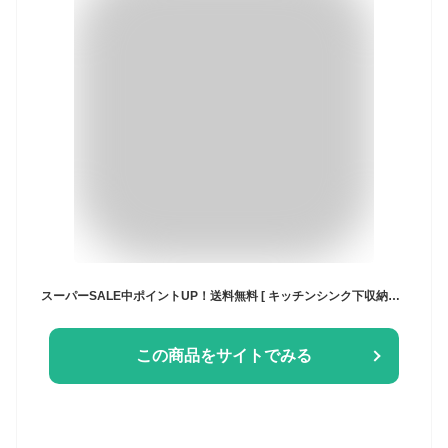
スーパーSALE中ポイントUP！送料無料 [ キッチンシンク下収納扉タオルハンガー タワー ] 山崎実業 公式 tower キッチン 用品 1985 1986 ホワイト ブラック / タオル掛け ふきん掛け 布巾ハンガー 台拭き タオルバー シンク周り yamazaki タワーシリーズ JGS
この商品をサイトでみる