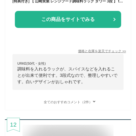
[特典付き] 【 山崎実業 レンジフード調味料ラック タワー 3段 】 tower キッチン収納 ラック 棚 ボトルラック 調味料 スパイス スパイスボトル キャニスター レンジフード下 キッチン シンプル おしゃれ ホワイト ブラック モノトーン 4836 4837 YAMAZAKI 公式
この商品をサイトでみる
価格と在庫を
楽天
でチェック
>>
URKE(50代・女性)
調味料を入れるラックが、スパイスなどを入れるこ
とが出来て便利です。3段式なので、整理しやすいで
す。白いデザインがおしゃれです。
全てのおすすめコメント（2件）
12