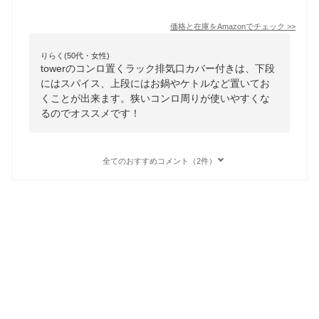
価格と在庫を
Amazon
でチェック
>>
りらく(50代・女性)
towerのコンロ置くラック排気口カバー付きは、下段
にはスパイス、上段にはお鍋やケトルなど置いてお
くことが出来ます。狭いコンロ周りが使いやすくな
るのでオススメです！
全てのおすすめコメント（2件）