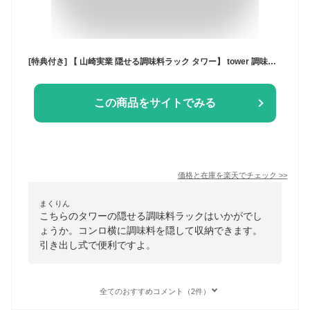
[特典付き] 【 山崎実業 隠せる調味料ラック タワー】 tower 調味料 ラック 収納棚 コンロ横 コンロサイド スリム 隙間収納 キッチン 引き出し オイル スパイス シュガーケース キッチン収納 マグネット 6003 6004 ホワイト ブラック 白 黒 YAMAZAKI 公式
この商品をサイトでみる
価格と在庫を
楽天
でチェック
>>
まくりん
こちらのタワーの隠せる調味料ラックはいかがでし
ょうか。コンロ横に調味料を隠して収納できます。
引き出し式で便利ですよ。
全てのおすすめコメント（2件）