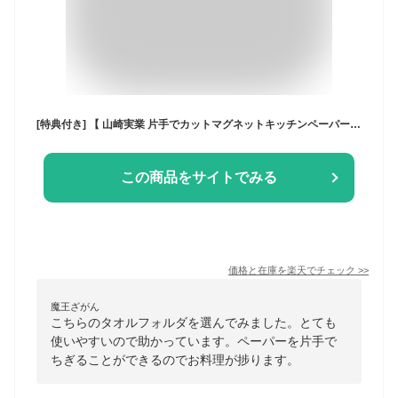
[特典付き] 【 山崎実業 片手でカットマグネットキッチンペーパーホルダー タワー 】 tower 片手 簡単 切れる キッチン 台所 収納 ツール 雑貨 調理器具 磁石 冷蔵庫 キッチン雑貨 省スペース おしゃれ 4941 4942 ホワイト ブラック モノトーン 公式
この商品をサイトでみる
価格と在庫を
楽天
でチェック
>>
魔王ざがん
こちらのタオルフォルダを選んでみました。とても
使いやすいので助かっています。ペーパーを片手で
ちぎることができるのでお料理が捗ります。