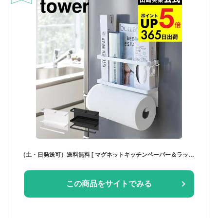
（土・日発送可）送料無料 [ マグネットキッチンペーパー＆ラップホルダー タワー ] 山崎実業 公式 tower ホワイト/ブラック 冷蔵庫横 キッチン収納 磁石 キッチンペーパーホルダー フック シンプル おしゃれ 4396 4397 タワーシリーズ マグネット キッチン 用品 JGS
この商品をサイトでみる