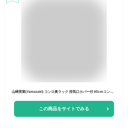
山崎実業(Yamazaki) コンロ奥ラック 排気口カバー付 60cmコンロ用 ブラック 約W70XD18XH15cm タワー tower スライド式 排気口カバー 棚付き 5269
この商品をサイトでみる