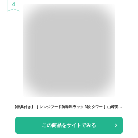
4
【特典付き】［ レンジフード調味料ラック 3段 タワー ］山崎実業 tower キッチン 収納 ラック レンジフード フック 調味料 調味料ラック スパイスラック オイル スパイス 換気扇 台所 コンロ周り シンプル おしゃれ モノトーン yamazaki ブラック ホワイト 4836 4837
この商品をサイトでみる