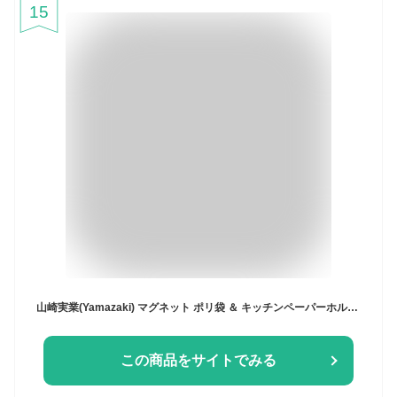
15
山崎実業(Yamazaki) マグネット ポリ袋 ＆ キッチンペーパーホルダー ホワイト 約W13×D8.3×H26cm タワー tower ティッシュケース ポリ袋ホルダー 簡単取付 3773
この商品をサイトでみる