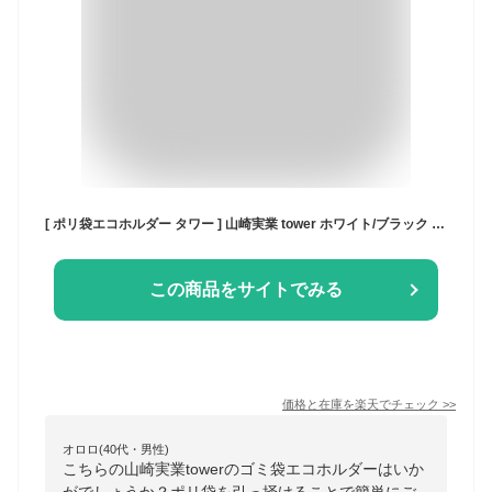
[ ポリ袋エコホルダー タワー ] 山崎実業 tower ホワイト/ブラック 6787 6788 （送料無料）ゴミ袋ホルダー スタンド テーブル ゴミ箱 ごみ箱 卓上 生ゴミ エコホルダー 三角コーナー 流し台 シンク上 キッチン 用品 グラススタンド タワーシリーズ JGS 最強配送
この商品をサイトでみる
価格と在庫を
楽天
でチェック
>>
オロロ(40代・男性)
こちらの山崎実業towerのゴミ袋エコホルダーはいか