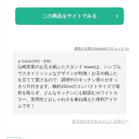
この商品をサイトでみる
価格と在庫を
Amazon
でチェック
>>
まろゆみ(20代・女性)
山崎実業のお玉＆鍋ふたスタンド towerは、シンプル
でスタイリッシュなデザインが特徴！お玉や鍋ふた
を立てて置けるので、調理中のキッチン周りがすっ
きり片付きます。幅約10cmのコンパクトサイズで場
所を取らず、どんなキッチンにも馴染むホワイトカ
ラー。実用性とおしゃれさを兼ね備えた便利アイテ
ムです！
全てのおすすめコメント
(
1
件)
>