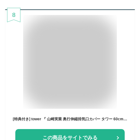
8
[特典付き] tower 『 山崎実業 奥行伸縮排気口カバー タワー 60cmコンロ用/75cmコンロ用 』 排気口カバー 60cm 75cm コンロ奥ラック 伸縮 奥行き伸縮 フラット グリル カバー 油はね ガスコンロ IHコンロ ホワイト ブラック 4562 4563 4564 4565 YAMAZAKI 公式
この商品をサイトでみる