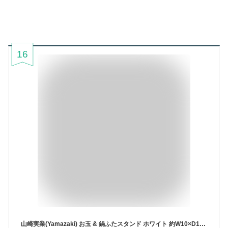
16
山崎実業(Yamazaki) お玉 & 鍋ふたスタンド ホワイト 約W10×D10×H15cm タワー tower お玉置き 鍋ふた置き スタンド 2248