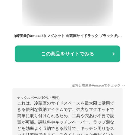
山崎実業(Yamazaki) マグネット 冷蔵庫サイドラック ブラック 約W24.5×D6.5×H34cm タワー tower キッチンペーパーホルダー ラップホルダー 2745
この商品をサイトでみる
価格と在庫を
Amazon
でチェック
>>
ナックルボール(10代・男性)
これは、冷蔵庫のサイドスペースを最大限に活用で
きる便利な収納アイテムです。強力なマグネットで
簡単に取り付けられるため、工具や穴あけ不要で設
置が可能。調味料やキッチンペーパー、ラップ類な
どを効率よく収納できる設計で、キッチン周りをス
ッキリ整頓できます。スタイリッシュなデザインと