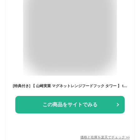
[特典付き] 【 山崎実業 マグネットレンジフードフック タワー 】 tower フック 引っ掛け マグネット 磁石 換気扇 ターナー フライ返し お玉 鍋つかみ 軽量スプーン キッチン小物 おしゃれ シンプル 4839 4840 ホワイト ブラック 白 黒 モノトーン YAMAZAKI 公式
この商品をサイトでみる
価格と在庫を
楽天
でチェック
>>