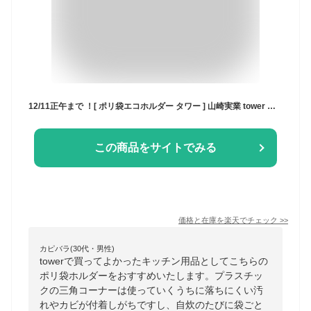
12/11正午まで ！[ ポリ袋エコホルダー タワー ] 山崎実業 tower ホワイト/ブラック 6787 6788 ゴミ袋ホルダー スタンド テーブル ゴミ箱 ごみ箱 卓上 生ゴミ エコホルダー 三角コーナー 流し台 シンク上 キッチン 用品 グラススタンド タワーシリーズ JGS
この商品をサイトでみる
価格と在庫を
楽天
でチェック
>>
カピバラ(30代・男性)
towerで買ってよかったキッチン用品としてこちらの
ポリ袋ホルダーをおすすめいたします。プラスチッ
クの三角コーナーは使っていくうちに落ちにくい汚
れやカビが付着しがちですし、自炊のたびに袋ごと