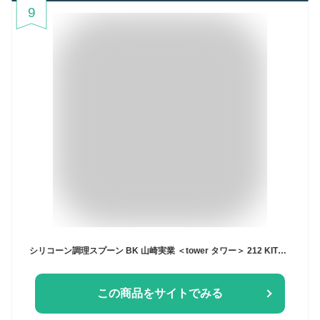
9
シリコーン調理スプーン BK 山崎実業 ＜tower タワー＞ 212 KITCHEN STORE トゥーワントゥーキッチンストア 食器・調理器具・キッチン用品 その他の食器・調理器具・キッチン用品 ブラック[Rakuten Fashion]
この商品をサイトでみる