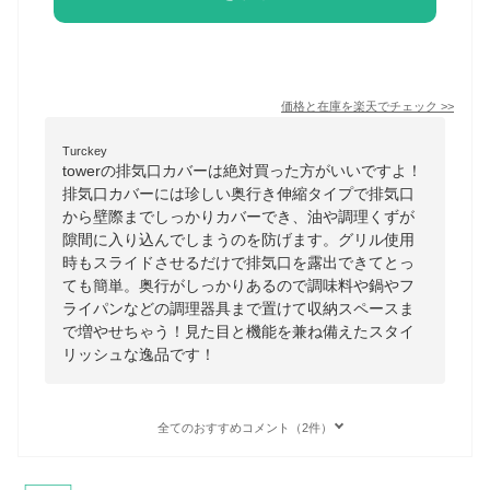
価格と在庫を
楽天
でチェック
>>
Turckey
towerの排気口カバーは絶対買った方がいいですよ！
排気口カバーには珍しい奥行き伸縮タイプで排気口
から壁際までしっかりカバーでき、油や調理くずが
隙間に入り込んでしまうのを防げます。グリル使用
時もスライドさせるだけで排気口を露出できてとっ
ても簡単。奥行がしっかりあるので調味料や鍋やフ
ライパンなどの調理器具まで置けて収納スペースま
で増やせちゃう！見た目と機能を兼ね備えたスタイ
リッシュな逸品です！
全てのおすすめコメント（2件）