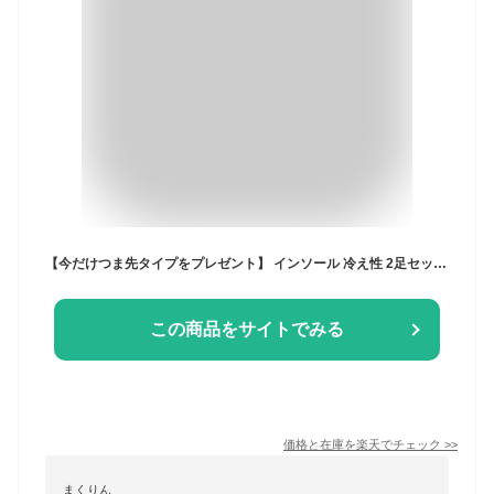
【今だけつま先タイプをプレゼント】 インソール 冷え性 2足セット 足 暖かい つま先タイププレゼント 165 あったか楽歩 女性用 日本製 あたたか足元 冬 スノーブーツ 防寒
この商品をサイトでみる
価格と在庫を
楽天
でチェック
>>
まくりん