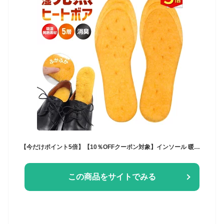
【今だけポイント5倍】【10％OFFクーポン対象】インソール 暖かい 発熱ヒートボアインソール 日本製 備長炭入り 温活 吸湿発熱 放湿 長靴 作業靴 ブーツ防寒 中敷き かかと 衝撃吸収 消臭 ニオイ対策 1000円ポッキリ 底冷え 冷え性 末端冷え性 寒い
この商品をサイトでみる