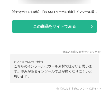
【今だけポイント5倍】【10％OFFクーポン対象】インソール 暖かい 天然羊毛100% ウールインソール カップタイプ 日本製 足元あたたか もこもこ あったか スノーブーツ ムートン 防寒 中敷き かかと 衝撃吸収 消臭 ニオイ対策 底冷え 冷え性 末端冷え性 寒い 冬
この商品をサイトでみる
価格と在庫を
楽天
でチェック
>>
たいとまと(30代・女性)
こちらのインソールはウール素材で暖かいと思いま
す。厚みがあるインソールで足が痛くなりにくいと
思います。
全てのおすすめコメント
(
1
件)
>