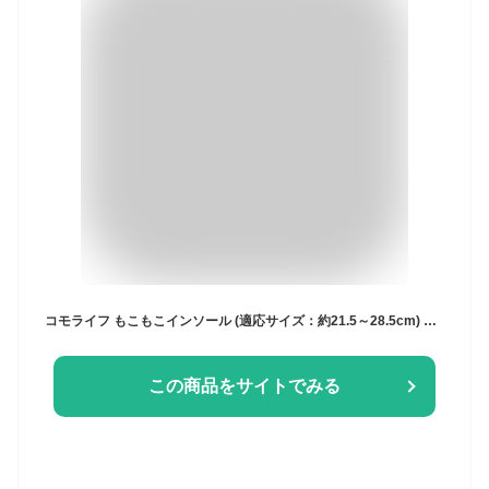
コモライフ もこもこインソール (適応サイズ：約21.5～28.5cm) もこもこ インソール あったか 中敷き 靴 男女兼用 サイズ調整 ズレ防止 両面テープ付き サイズカット紙付き カットOK 薄型 冷え対策 ビジネスシューズ ブーツ スニーカー レインブーツ
この商品をサイトでみる