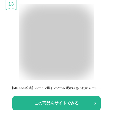
13
【MILASIC公式】ムートン風インソール 暖かい あったか ムートン風 ボア インソール 男女兼用 中敷き 靴 温かい 防寒 寒さ対策 保温 ブーツ スニーカー 長靴 秋 冬 秋冬 春 もこもこ ふわふわ レディース メンズ キッズ 底冷え 冷え性
この商品をサイトでみる