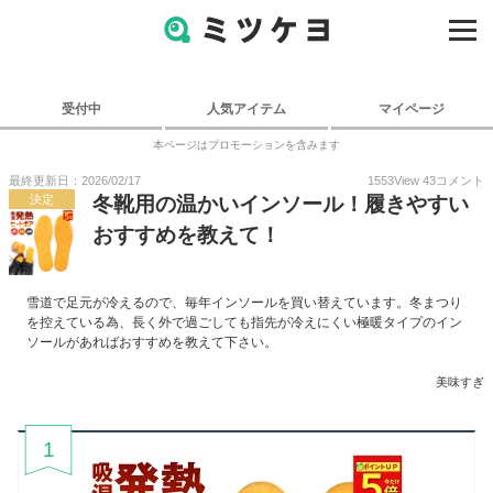
受付中
人気アイテム
マイページ
本ページはプロモーションを含みます
最終更新日：2026/02/17
1553
View
43
コメント
決定
冬靴用の温かいインソール！履きやすい
おすすめを教えて！
雪道で足元が冷えるので、毎年インソールを買い替えています。冬まつり
を控えている為、長く外で過ごしても指先が冷えにくい極暖タイプのイン
ソールがあればおすすめを教えて下さい。
美味すぎ
1