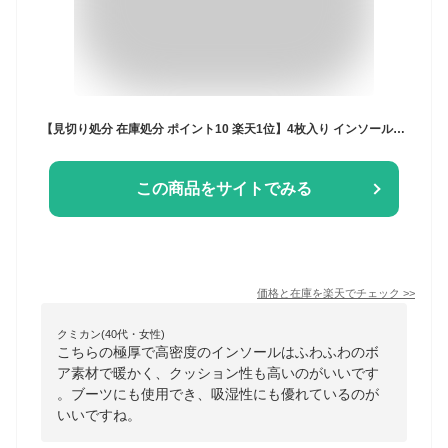
【見切り処分 在庫処分 ポイント10 楽天1位】4枚入り インソール 中敷き 4枚入 2足分セット 暖かい あったか 保温 ホカホカ ふわふわ ボア 寒さ対策 冷え性 消臭 極厚 防寒 高密度 吸汗 靴 ブーツ 高保湿 防臭 吸湿 クッション レディース メンズ 大人 子供 22.5cm - 28cm
この商品をサイトでみる
価格と在庫を
楽天
でチェック
>>
クミカン(40代・女性)
こちらの極厚で高密度のインソールはふわふわのボ
ア素材で暖かく、クッション性も高いのがいいです
。ブーツにも使用でき、吸湿性にも優れているのが
いいですね。