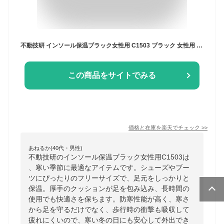
不動技研 インソール保温ブラック女性用 C1503 ブラック 女性用 不動化学 インソール 保温 あったか シューズ 長靴 ブーツ 中敷き フリーサイズ 暖かい クッション 防寒
この商品をサイトでみる
価格と在庫を
楽天
でチェック
>>
あねるか(40代・男性)
不動技研のインソール保温ブラック女性用C1503は
、寒い季節に最適なアイテムです。シューズやブー
ツにぴったりのフリーサイズで、足元をしっかりと
保温。厚手のクッションが足を包み込み、長時間の
使用でも快適さを保ちます。防寒性能が高く、寒さ
から足を守るだけでなく、歩行時の衝撃も吸収して
疲れにくいので、寒い冬の日にも安心して外出でき