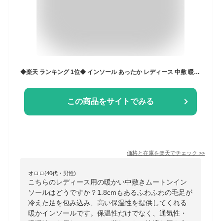
◆楽天 ランキング 1位◆ インソール あったか レディース 中敷 暖かい 中敷き 取り外し ボア ふわふわの肌触りに保温性もばっちり ブーツ だけでなく スニーカー にも 衝撃吸収女性用 男性用 キッズ 立ち仕事 革靴 革 靴 /ムートン中敷き
この商品をサイトでみる
価格と在庫を
楽天
でチェック
>>
オロロ(40代・男性)
こちらのレディース用の暖かい中敷きムートンイン
ソールはどうですか？1.8cmもあるふわふわの毛足が
冷えた足を包み込み、高い保温性を提供してくれる
暖かインソールです。保温性だけでなく、通気性・