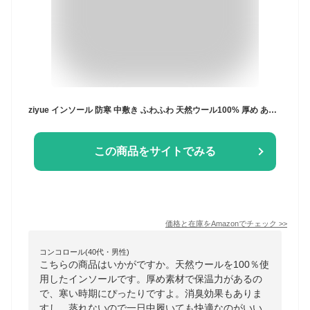
ziyue インソール 防寒 中敷き ふわふわ 天然ウール100% 厚め あったか 消臭 保温 蒸れない 疲れない 立ち仕事 メンズ レディース 靴 革靴 スニーカー ブーツ に最適 極厚インソール (ブラック, 23.0cm)
この商品をサイトでみる
価格と在庫を
Amazon
でチェック
>>
コンコロール(40代・男性)
こちらの商品はいかがですか。天然ウールを100％使
用したインソールです。厚め素材で保温力があるの
で、寒い時期にぴったりですよ。消臭効果もありま
すし、蒸れないので一日中履いても快適なのがいい