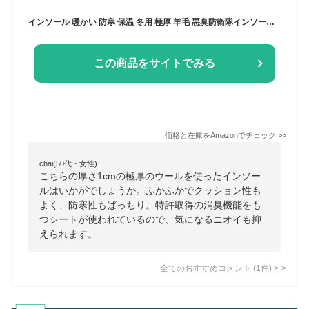
インソール 暖かい 防寒 保温 冬用 極厚 羊毛 悪臭防衛隊インソール ふわふわ 日本製
この商品をサイトでみる
価格と在庫を
Amazon
でチェック
>>
chai(50代・女性)
こちらの厚さ1cmの極厚のウールを使ったインソー
ルはいかがでしょうか。ふかふかでクッション性も
よく、防寒性もばっちり。特許取得の消臭機能をも
つシートが使われているので、気になるニオイも抑
えられます。
全てのおすすめコメント
(
1
件)
>