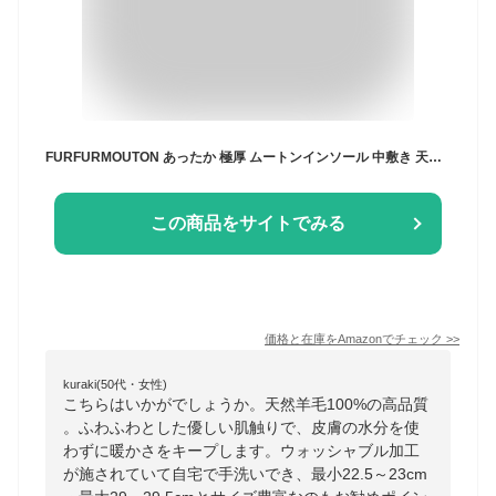
FURFURMOUTON あったか 極厚 ムートンインソール 中敷き 天然 羊毛 オーストラリア産 もこもこ ふわふわ 防寒 保温 ブーツ スニーカー レディース メンズ(38)
この商品をサイトでみる
価格と在庫を
Amazon
でチェック
>>
kuraki(50代・女性)
こちらはいかがでしょうか。天然羊毛100%の高品質
。ふわふわとした優しい肌触りで、皮膚の水分を使
わずに暖かさをキープします。ウォッシャブル加工
が施されていて自宅で手洗いでき、最小22.5～23cm