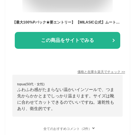
【最大100%Pバック★要エントリー】 【MILASIC公式】ムートン風インソール 暖かい ムートン風 ボア インソール あったか 中敷き 靴 温かい 防寒 寒さ対策 保温 男女兼用 ブーツ スニーカー 長靴 秋 冬 秋冬 春 もこもこ ふわふわ レディース メンズ キッズ 底冷え 冷え性
この商品をサイトでみる
価格と在庫を
楽天
でチェック
>>
topua(50代・女性)
ふわふわ感がたまらない温かいインソールで、つま
先からかかとまでしっかり温まります。サイズは靴
に合わせてカットできるのでいいですね。速乾性も
あり、衛生的です。
全てのおすすめコメント（2件）