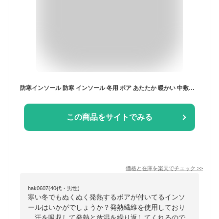
防寒インソール 防寒 インソール 冬用 ボア あたたか 暖かい 中敷き 発熱 雪 雨 フリーサイズ COLUMBUS コロンブス 男性用 女性用 起毛 スキー スノーボード スノボー キャンプ レジャー 釣り ウィンタースポーツ クッション ふかふか おうち時間 在宅 巣ごもり
この商品をサイトでみる
価格と在庫を
楽天
でチェック
>>
hak0607(40代・男性)
寒い冬でもぬくぬく発熱するボアが付いてるインソ
ールはいかがでしょうか？発熱繊維を使用しており
、汗を吸収して発熱と放湿を繰り返してくれるので