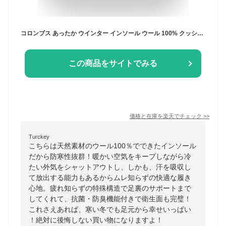
コロンブス あったか ウインター インソール ウール 100% クッション 防寒 あったかい 保温 中敷き ムートン風 ふわふわ 肌触り 保温性 中敷 靴 かわいい シューズ スニーカー 暖かい あったかグッズ ウィンターインソール
この商品をサイトでみる
価格と在庫を
楽天
でチェック
>>
Turckey
こちらは天然素材のウール100％でできたインソール
だから防寒性抜群！暖かい空気をキープしながら冷
たい外気をシャットアウトし、しかも、汗を吸収し
て放出する能力もあるからムレ知らずの快適な履き
心地。疲れ知らずの特殊構造で足裏のサポートまで
してくれて、抗菌・防臭機能付きで衛生面も完璧！
これさえあれば、寒い冬でも足元から幸せいっぱい
！絶対に後悔しない買い物になりますよ！