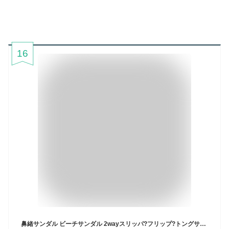
16
鼻緒サンダル ビーチサンダル 2wayスリッパ?フリップ?トングサンダル?メンズ レディース 一足両用?外履きスリッパ?ビーサン 滑り止め?排水 コンフォート 夏 通気性?耐磨耗 涼しい お出かけ