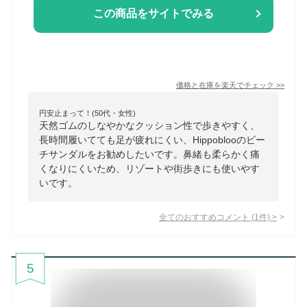
この商品をサイトでみる
価格と在庫を
楽天
でチェック
>>
円安止まって！(50代・女性)
天然ゴムのしなやかなクッション性で歩きやすく、
長時間履いてても足が疲れにくい、Hippoblooのビー
チサンダルをお勧めしたいです。鼻緒も柔らかく痛
くなりにくいため、リゾートや街歩きにも使いやす
いです。
全てのおすすめコメント
(
1
件)
>
5