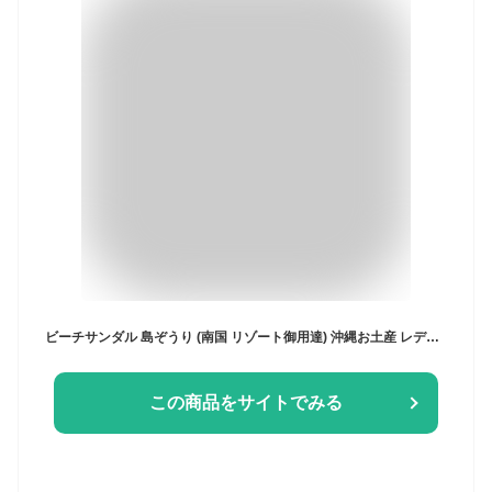
ビーチサンダル 島ぞうり (南国 リゾート御用達) 沖縄お土産 レディース 痛くない カワイイ 歩きやすい ビーチ サンダル おしゃれ メンズ キッズ 子供 軽い 沖縄 ペア 厚底 痛くなりにくい サンダル SSS カフーショップ
この商品をサイトでみる