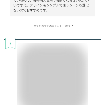
ているので、長時間の着用でも痛くならないのがい
いですね。デザインもシンプルで使うシーンを選ば
ないのでおすすめです。
全てのおすすめコメント（5件）
7