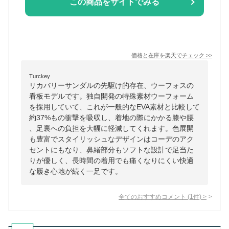
この商品をサイトでみる
価格と在庫を
楽天
でチェック
>>
Turckey
リカバリーサンダルの先駆け的存在、ウーフォスの
看板モデルです。独自開発の特殊素材ウーフォーム
を採用していて、これが一般的なEVA素材と比較して
約37%もの衝撃を吸収し、着地の際にかかる膝や腰
、足裏への負担を大幅に軽減してくれます。色展開
も豊富でスタイリッシュなデザインはコーデのアク
セントにもなり、鼻緒部分もソフトな設計で足当た
りが優しく、長時間の着用でも痛くなりにくい快適
な履き心地が続く一足です。
全てのおすすめコメント
(
1
件)
>