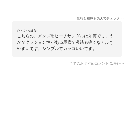
価格と在庫を
楽天
でチェック
>>
だんごっぱな
こちらの、メンズ用ピーチサンダルは如何でしょう
か？クッション性がある厚底で鼻緒も痛くなく歩き
やすいです。シンプルでカッコいいです。
全てのおすすめコメント
(
1
件)
>