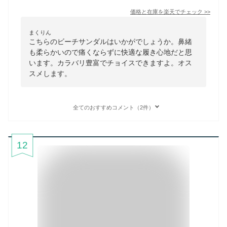
価格と在庫を
楽天
でチェック
>>
まくりん
こちらのビーチサンダルはいかがでしょうか。鼻緒
も柔らかいので痛くならずに快適な履き心地だと思
います。カラバリ豊富でチョイスできますよ。オス
スメします。
全てのおすすめコメント（2件）
12