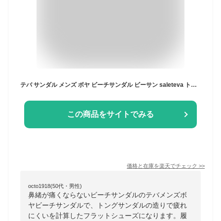
テバ サンダル メンズ ボヤ ビーチサンダル ビーサン saleteva トングサンダル 疲れにくい 痛くない VOYA FLIP CANVAS ブラック1019050 1112670 ぺたんこ おしゃれ フラット
この商品をサイトでみる
価格と在庫を
楽天
でチェック
>>
octo1918(50代・男性)
鼻緒が痛くならないビーチサンダルのテバメンズボ
ヤビーチサンダルで、トングサンダルの造りで疲れ
にくいを計算したフラットシューズになります。履