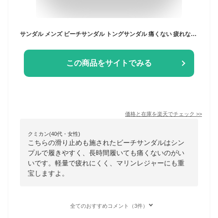
サンダル メンズ ビーチサンダル トングサンダル 痛くない 疲れない 夏用 鼻緒 滑り止め
この商品をサイトでみる
価格と在庫を
楽天
でチェック
>>
クミカン(40代・女性)
こちらの滑り止めも施されたビーチサンダルはシン
プルで履きやすく、長時間履いても痛くないのがい
いです。軽量で疲れにくく、マリンレジャーにも重
宝しますよ。
全てのおすすめコメント（3件）