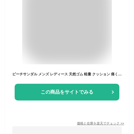
ビーチサンダル メンズ レディース 天然ゴム 軽量 クッション 痛くない 疲れにくい トングサンダル リゾート Hippobloo ヒッポブルー
この商品をサイトでみる
価格と在庫を
楽天
でチェック
>>