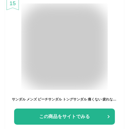
15
サンダル メンズ ビーチサンダル トングサンダル 痛くない 疲れない 夏用 鼻緒 滑り止め 軽量 EVA素材 厚底 歩きやすい 楽チン 痛くない 疲れない 滑り止め カジュアルシューズ アウトドア 夏用
この商品をサイトでみる