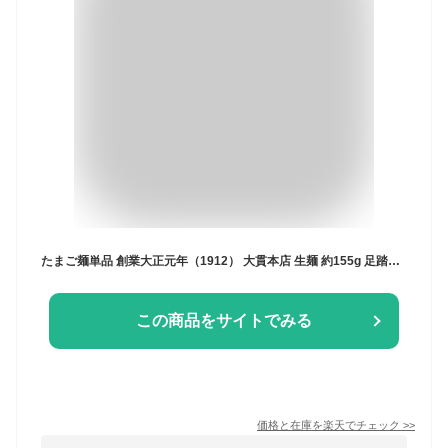
たまご麺単品 創業大正元年（1912） 大貫本店 生麺 約155g 足踏み 自家製麺 尼崎 お取り寄せ 人気 真空パック ギフト お歳暮 お中元 ご当地グルメ 替え玉 母の日 父の日
この商品をサイトでみる
価格と在庫を
楽天
でチェック
>>