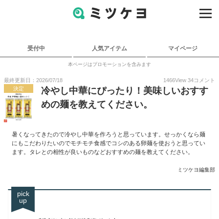
受付中
人気アイテム
マイページ
本ページはプロモーションを含みます
最終更新日：2026/07/18
1466
View
34
コメント
決定
冷やし中華にぴったり！美味しいおすす
めの麺を教えてください。
暑くなってきたので冷やし中華を作ろうと思っています。せっかくなら麺
にもこだわりたいのでモチモチ食感でコシのある卵麺を使おうと思ってい
ます。タレとの相性が良いものなどおすすめの麺を教えてください。
ミツケヨ編集部
pick
up