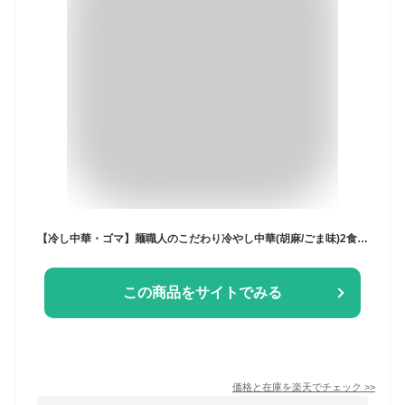
【冷し中華・ゴマ】麺職人のこだわり冷やし中華(胡麻/ごま味)2食パック国内産小麦(ゆめちから×きたほなみ)使用化学調味料「無添加」スープ麺線24番手・細打ち生麺麺匠高橋謹製(雲南市加茂町)常温発送品[5]
この商品をサイトでみる
価格と在庫を
楽天
でチェック
>>