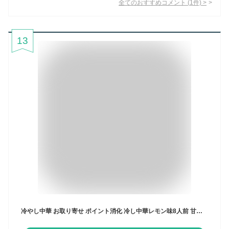
全てのおすすめコメント
(
1
件)
>
13
冷やし中華 お取り寄せ ポイント消化 冷し中華レモン味8人前 甘酸っぱいレモン醤油風味 冷麺 冷し中華 本場九州 メール便 飲食店 メニュー 贈答 ギフト 御中元 内祝 保存食 非常食 まとめ買い お試しセット