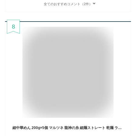
全てのおすすめコメント（2件）
8
細中華めん 200g×5個 マルツネ 龍神の糸 細麺ストレート 乾麺 ラーメン、鍋物に最適 賞味期限シール付き