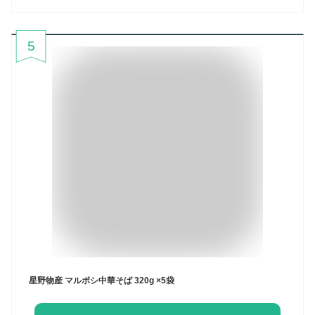
5
星野物産 マルボシ中華そば 320g ×5袋