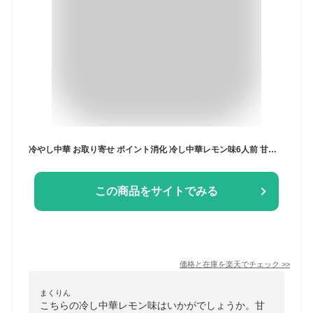
冷やし中華 お取り寄せ ポイント消化 冷し中華レモン味6人前 甘酸っぱいレモン醤油風味 冷麺 冷し中華 本場九州 メール便 飲食店 メニュー 贈答 ギフト 御中元 内祝 保存食 非常食 まとめ買い お試しセット 九州生麺
この商品をサイトでみる
価格と在庫を
楽天
でチェック
>>
まくりん
こちらの冷し中華レモン味はいかがでしょうか。甘