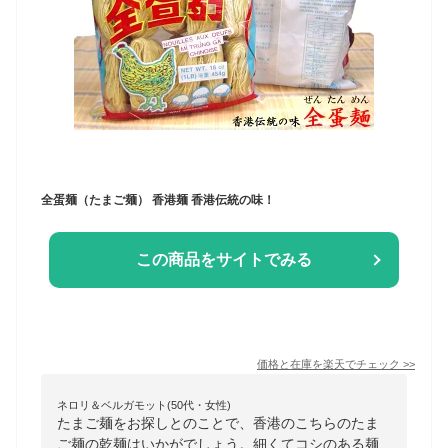
全蛋麺（たまご麺） 香港麺 香港伝統の味！
この商品をサイトでみる
価格と在庫を
楽天
でチェック
>>
ネロリ＆ベルガモット(50代・女性)
たまご麺をお探しとのことで、香港のこちらのたま
ご麺の乾麺はいかがでしょう。細くてコシのある麺