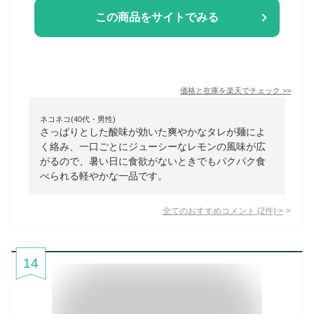
この商品をサイトでみる
価格と在庫を
楽天
でチェック
>>
ネコネコ(40代・男性)
さっぱりとした酸味が効いた爽やかなタレが麺によ
く絡み、一口ごとにジューシーなレモンの風味が広
がるので、暑い日に食欲がないときでもパクパク食
べられる軽やかな一品です。
全てのおすすめコメント
(
2
件)
>
14