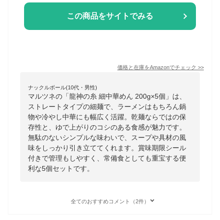
この商品をサイトでみる
価格と在庫を
Amazon
でチェック
>>
ナックルボール(10代・男性)
マルツネの「龍神の糸 細中華めん 200g×5個」は、
ストレートタイプの細麺で、ラーメンはもちろん鍋
物や冷やし中華にも幅広く活躍。乾麺ならではの保
存性と、ゆで上がりのコシのある食感が魅力です。
無駄のないシンプルな味わいで、スープや具材の風
味をしっかり引き立ててくれます。賞味期限シール
付きで管理もしやすく、常備食としても重宝する便
利な5個セットです。
全てのおすすめコメント（2件）