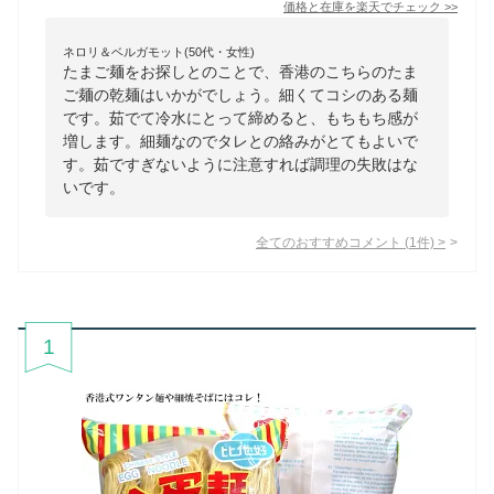
価格と在庫を
楽天
でチェック
>>
ネロリ＆ベルガモット(50代・女性)
たまご麺をお探しとのことで、香港のこちらのたま
ご麺の乾麺はいかがでしょう。細くてコシのある麺
です。茹でて冷水にとって締めると、もちもち感が
増します。細麺なのでタレとの絡みがとてもよいで
す。茹ですぎないように注意すれば調理の失敗はな
いです。
全てのおすすめコメント
(
1
件)
>
1