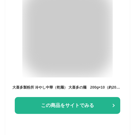
大喜多製粉所 冷やし中華（乾麺） 大喜多の麺 200g×10（約20人前）
この商品をサイトでみる