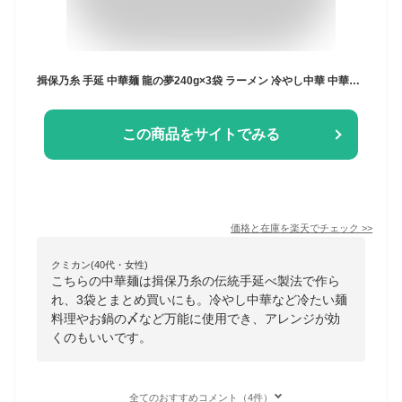
揖保乃糸 手延 中華麺 龍の夢240g×3袋 ラーメン 冷やし中華 中華そば
この商品をサイトでみる
価格と在庫を
楽天
でチェック
>>
クミカン(40代・女性)
こちらの中華麺は揖保乃糸の伝統手延べ製法で作ら
れ、3袋とまとめ買いにも。冷やし中華など冷たい麺
料理やお鍋の〆など万能に使用でき、アレンジが効
くのもいいです。
全てのおすすめコメント（4件）