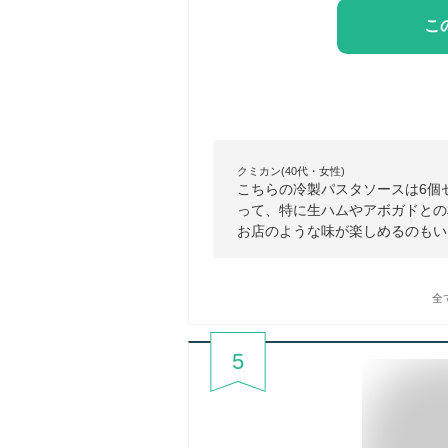
こ
クミカン(40代・女性)
こちらの冷製パスタソースは6個
って、特に生ハムやアボガドとの
お店のような味が楽しめるのもい
全
5