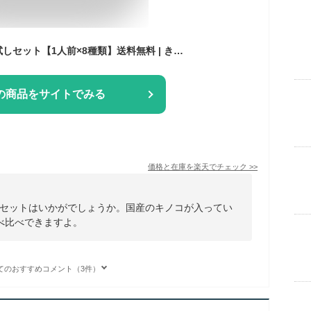
森のパスタソースお試しセット【1人前×8種類】送料無料 | きのこ屋特製パスタソース きのこスパゲティ きのこパスタ レトルト 国産きのこ ギフト お歳暮 贈り物 スパゲティ スパゲティー パスタソース きのこ 1人前 パスタ ソース キノコ セット
の商品をサイトでみる
価格と在庫を
楽天
でチェック
>>
セットはいかがでしょうか。国産のキノコが入ってい
べ比べできますよ。
てのおすすめコメント（3件）