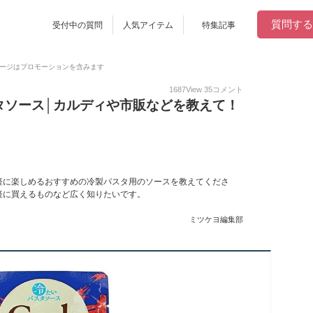
質問する
受付中の質問
人気アイテム
特集記事
ージはプロモーションを含みます
1687
View
35
コメント
タソース│カルディや市販などを教えて！
軽に楽しめるおすすめの冷製パスタ用のソースを教えてくださ
軽に買えるものなど広く知りたいです。
ミツケヨ編集部